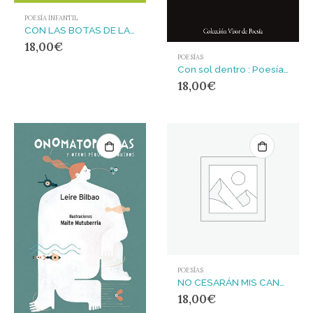
POESÍA INFANTIL
CON LAS BOTAS DE LA A : POEMAS PARA CAMINAR
18,00
€
POESÍAS
Con sol dentro : Poesía reunida (1999-20224)
18,00
€
POESÍAS
NO CESARÁN MIS CANTOS
18,00
€