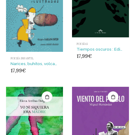
POESÍAS
Tiempos oscuros : Edición bilingüe lituano-español
17,99
€
POESÍA INFANTIL
Narices, buhítos, volcanes y otros poemas ilustrados
17,99
€