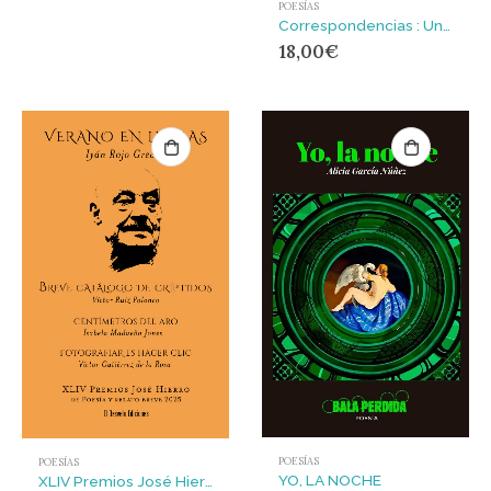
POESÍAS
Correspondencias : Un poema y retratos
18,00
€
POESÍAS
POESÍAS
YO, LA NOCHE
XLIV Premios José Hierro de Poesía y Relato Breve 2025 : Verano en llamas, Breve catálogo de críptidos, Centímetros del aro y Fotografía es hacer clic