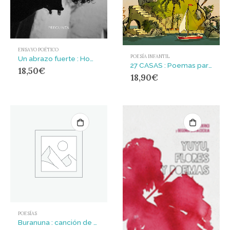
ENSAYO POÉTICO
POESÍA INFANTIL
Un abrazo fuerte : Homenaje al poeta David González
27 CASAS : Poemas para entrar a vivir
18,50
€
18,90
€
POESÍAS
Buranuna : canción de arcilla