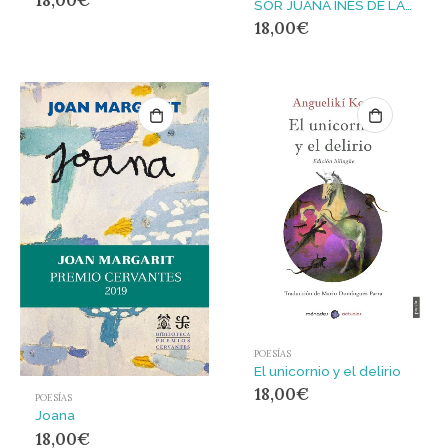
18,00
€
SOR JUANA INES DE LA CRUZ : MUJERES QUE NO SON DE ESTE MUNDO
18,00
€
POESÍAS
El unicornio y el delirio
18,00
€
POESÍAS
Joana
18,00
€