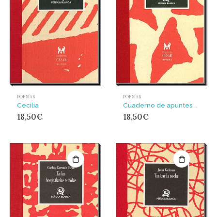
POESÍAS
POESÍAS
Cecilia
Cuaderno de apuntes y esbozos poéticos del destemplado palinuro atlántico
18,50
€
18,50
€