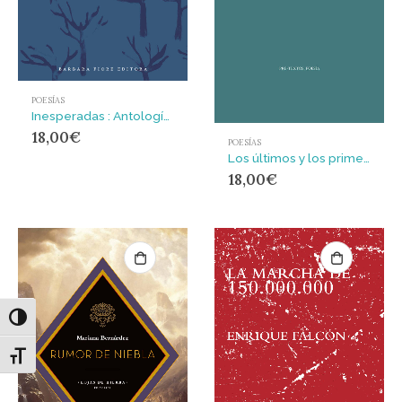
POESÍAS
Inesperadas : Antología de poetas imprescindibles
18,00
€
POESÍAS
Los últimos y los primeros
18,00
€
Alternar alto contraste
Alternar tamaño de letra