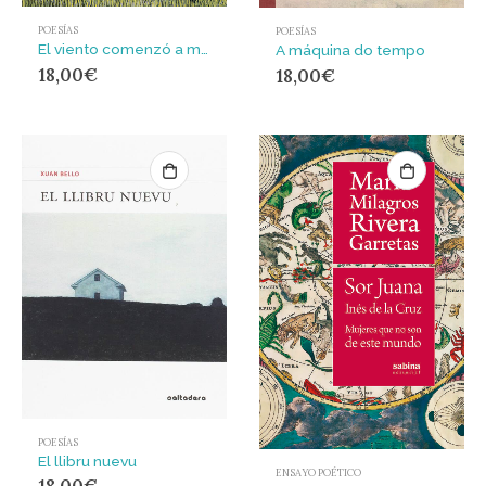
POESÍAS
POESÍAS
El viento comenzó a mecer la hierba
A máquina do tempo
18,00
€
18,00
€
POESÍAS
El llibru nuevu
ENSAYO POÉTICO