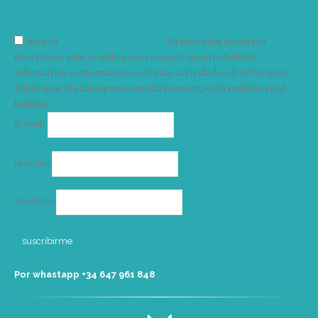
Acepto
condiciones y términos
Su dirección de correo
electrónico solo se utiliza para enviarle nuestro boletín
informativo e información sobre las actividades de la Vorágine.
Puede usar el enlace para cancelar la suscripción incluido en el
boletín. >
Correo
E-mail*
electrónico
Nombre
Apellidos
Por whastapp +34 ‭647 961 848‬