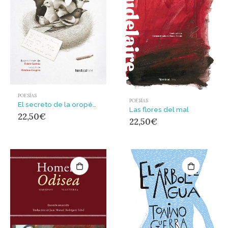
POESÍAS
POESÍAS
El secreto de la oropéndola
Las flores del mal
22,50
€
22,50
€