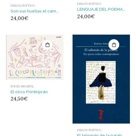
ENSAYO POÉTICO
ENSAYO POÉTICO
LENGUAJE DEL POEMA, EL
Son sus huellas el camino : Antonio Machado en la memoria poética del siglo XX
24,00
€
24,00
€
POESÍA INFANTIL
El circo Printiriprán
24,50
€
ENSAYO POÉTICO
El talismán de la palabra : Tres poetas árabes contemporáneos