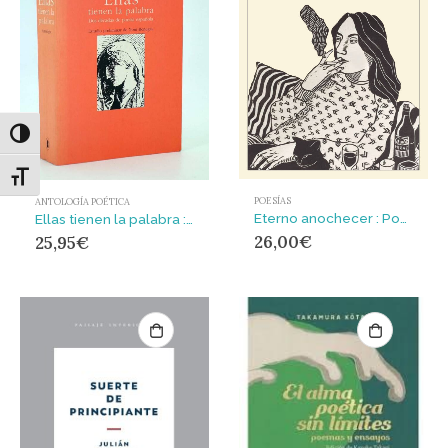
Alternar alto contraste
Alternar tamaño de letra
POESÍAS
ANTOLOGÍA POÉTICA
Eterno anochecer : Poesía completa
Ellas tienen la palabra : dos décadas de poesía española
26,00
€
25,95
€