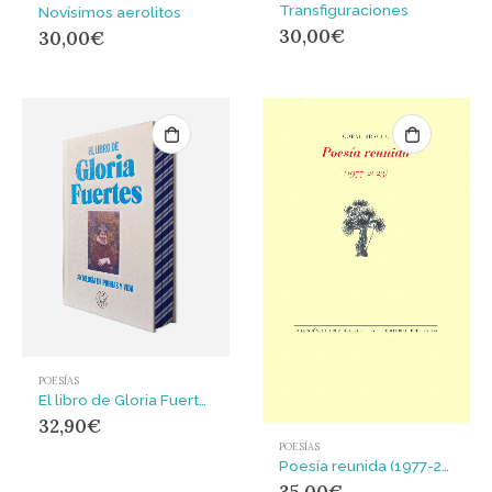
Transfiguraciones
Novísimos aerolitos
30,00
€
30,00
€
POESÍAS
El libro de Gloria Fuertes. Edición especial en tela y cantos pintados : Antología de poemas y vida
32,90
€
POESÍAS
Poesía reunida (1977-2023)