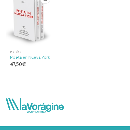
POESÍAS
Poeta en Nueva York
47,50
€