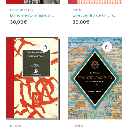
POESÍAS
ENSAYO POÉTICO
En el centro de un círculo de islas
El momento analírico : Una historia expandida de la poesía en España de 1964 a 1983
30,00
€
30,00
€
POESÍAS
POESÍAS