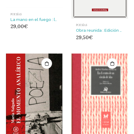
POESÍAS
La mano en el fuego : [poesía íntegra]
29,00
€
POESÍAS
Obra reunida : Edición bilingüe de Miguel Casado
29,50
€