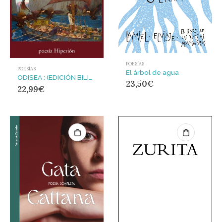
POESÍAS
POESÍAS
El árbol de agua
ODISEA : (EDICIÓN BILINGÜE CASTELLANO – GRIEGO CLÁSICO)
23,50
€
22,99
€