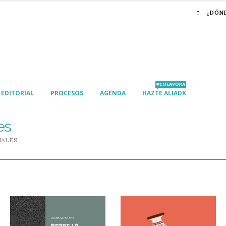
¿DÓN
#COLAVORA
EDITORIAL
PROCESOS
AGENDA
HAZTE ALIADX
es
IALES