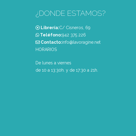
¿DONDE ESTAMOS?
Librería:
C/ Cisneros, 69
Teléfono:
‭942 375 226‬
Contacto:
info@lavoragine.net
HORARIOS
De lunes a viernes
de 10 a 13:30h. y de 17:30 a 21h.