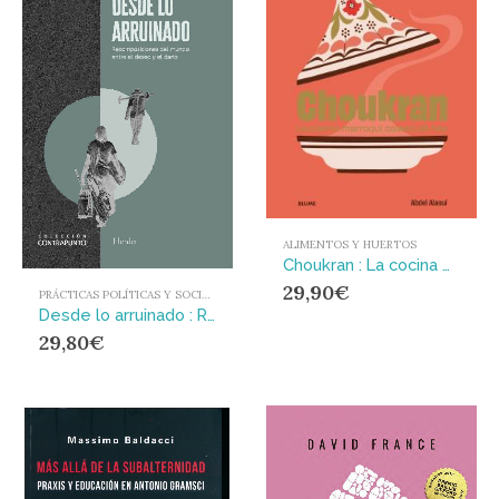
ALIMENTOS Y HUERTOS
Choukran : La cocina marroquí casera de hoy
29,90
€
PRÁCTICAS POLÍTICAS Y SOCIALES
Desde lo arruinado : Recomposiciones del mundo entre el deseo y el daño
29,80
€