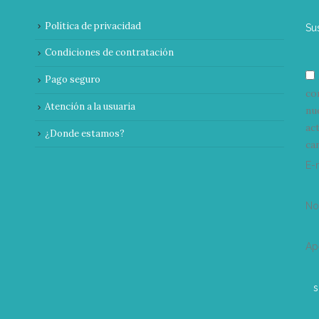
Política de privacidad
Su
Condiciones de contratación
Pago seguro
co
Atención a la usuaria
nu
ac
¿Donde estamos?
can
E-
N
Ap