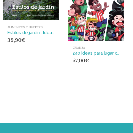
ALIMENTOS Y HUERTOS
Estilos de jardín : Ideas para diseñar y crear un paraíso en el exterior
39,90
€
CRIANZA
240 ideas para jugar con Indi y Baby Indi : 0-9 años
57,00
€