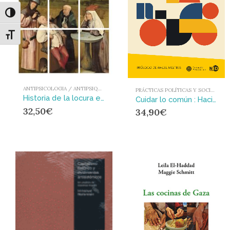
Alternar alto contraste
Alternar tamaño de letra
ANTIPSICOLOGIA / ANTIPSIQUIATRIA
PRÁCTICAS POLÍTICAS Y SOCIALES
Historia de la locura en España
Cuidar lo común : Hacia una gestión cultural regenerativa
32,50
€
34,90
€