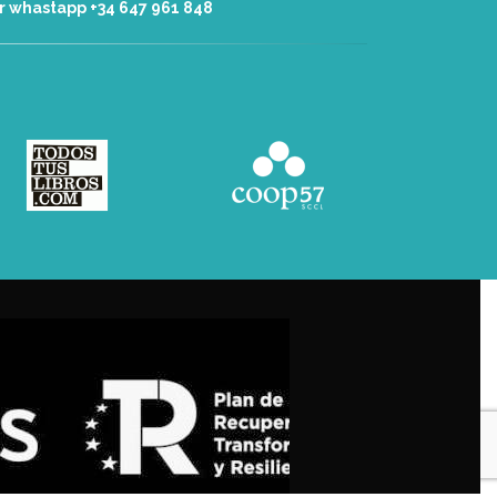
r whastapp +34 ‭647 961 848‬