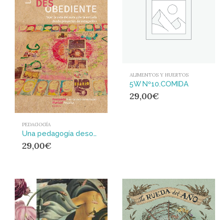
ALIMENTOS Y HUERTOS
5W Nº10.COMIDA
29,00
€
PEDAGOGÍA
Una pedagogía desobediente : Tejer la vida del aula y de la escuela desde proyectos de indagación
29,00
€