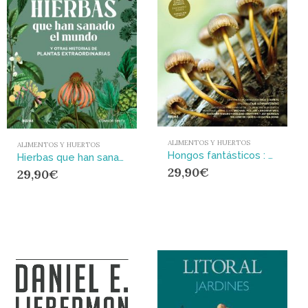
ALIMENTOS Y HUERTOS
ALIMENTOS Y HUERTOS
Hongos fantásticos : Para sanar, cambiar consciencias y salvar el planeta
Hierbas que han sanado el mundo : y otras historias de plantas extraordinarias
29,90
€
29,90
€