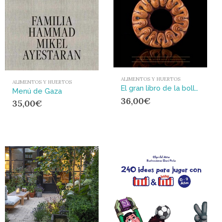
ALIMENTOS Y HUERTOS
ALIMENTOS Y HUERTOS
El gran libro de la bollería : Clásica • De tendencia • De prestigio
Menú de Gaza
36,00
€
35,00
€