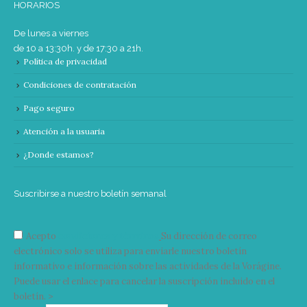
HORARIOS
De lunes a viernes
de 10 a 13:30h. y de 17:30 a 21h.
Política de privacidad
Condiciones de contratación
Pago seguro
Atención a la usuaria
¿Donde estamos?
Suscribirse a nuestro boletín semanal
Acepto
condiciones y términos
Su dirección de correo
electrónico solo se utiliza para enviarle nuestro boletín
informativo e información sobre las actividades de la Vorágine.
Puede usar el enlace para cancelar la suscripción incluido en el
boletín. >