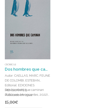
CRÓNICAS
Dos hombres que caminan
Autor: CAELLAS, MARC; FEUNE
DE COLOMBI, ESTEBAN
Editorial: EDICIONES
Dos hombres que caminan
MENGUANTES
(Ediciones Menguantes, 2022)
Publicado en: 2022
es un artefacto literario escrito a
ISBN: 978-84-124339-1-3
15,00
€
cuatro manos por Marc Caellas