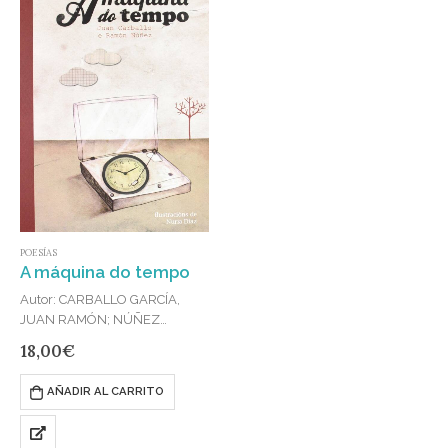
POESÍAS
A máquina do tempo
Autor: CARBALLO GARCÍA,
JUAN RAMÓN; NÚÑEZ
CASTRO, RAMÓN
18,00
€
Editorial: JUAN CARBALLO
Publicado en: 2017
AÑADIR AL CARRITO
ISBN: 978-84-615-9616-4