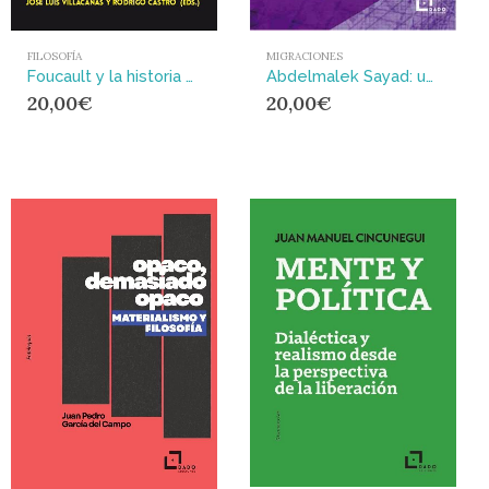
FILOSOFÍA
MIGRACIONES
Foucault y la historia de la filosofía
Abdelmalek Sayad: una lectura crítica : Migraciones, saberes y luchas (sociales y culturales)
20,00
€
20,00
€