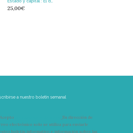
Estado y capital : El debate alemán sobre la derivación del Estado
25,00
€
scribirse a nuestro boletín semanal
Acepto
condiciones y términos
Su dirección de
rreo electrónico solo se utiliza para enviarle
estro boletín informativo e información sobre las