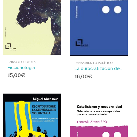
ENSAYO CULTURAL
PENSAMIENTO POLÍTICO
Ficcionología
La burocratización del mundo en la era neoliberal
15,00
€
16,00
€