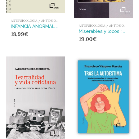
ANTIPSICOLOGIA / ANTIPSIQUIATRIA
INFANCIA ANORMAL Y EL CULTIVO DE LA INTELIGENCIA (ESPAÑA, 1830-1940), LA
ANTIPSICOLOGIA / ANTIPSIQUIATRIA
Miserables y locos : Medicina mental y orden social en la España del siglo XIX
18,99
€
19,00
€