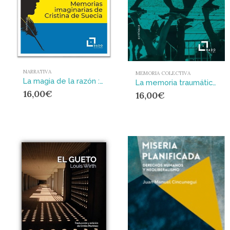
NARRATIVA
MEMORIA COLECTIVA
La magia de la razón : Memorias imaginarias de Cristina de Suecia
La memoria traumática : La Shoah, la represión de las dictaduras latinoamericanas y los desaparecidos del franquismo como experiencias de un nuevo fenómeno emergente en el siglo XXI
16,00
€
16,00
€