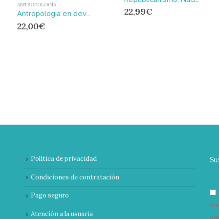
ANTROPOLOGÍA
22,99
€
Antropología en devenir político : Encuentros trans-disciplinares
22,00
€
Política de privacidad
Su
Condiciones de contratación
Pago seguro
co
Atención a la usuaria
nu