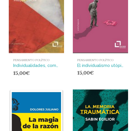
PENSAMIENTO POLÍTICO
PENSAMIENTO POLÍTICO
El individualismo utópico
Individualidades, común y utopía : Crítica libertaria del populismo de izquierda
15,00
€
15,00
€