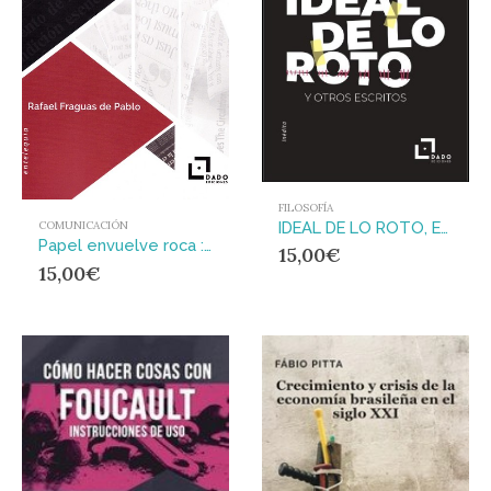
FILOSOFÍA
IDEAL DE LO ROTO, EL : Y otros escritos
COMUNICACIÓN
Papel envuelve roca : Semblanza en claroscuro de Juan Luis Cebrián
15,00
€
15,00
€