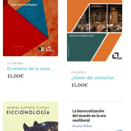
ECONOMÍA
El retorno de la crisis : La crisis financiera de 2007 y su paso por Europa
FILOSOFÍA
15,00
€
¿Quién dijo estructuralismo? : La creación de una generación intelectual
15,00
€