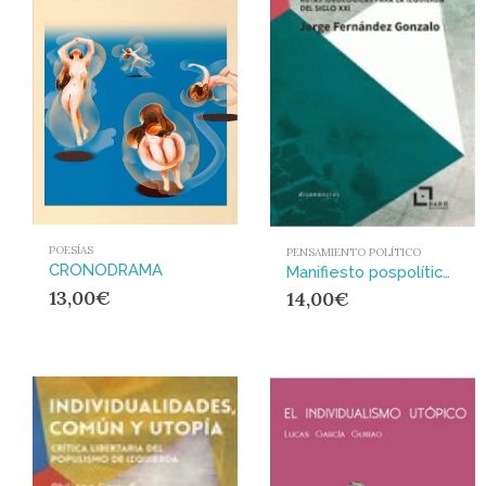
POESÍAS
PENSAMIENTO POLÍTICO
CRONODRAMA
Manifiesto pospolítico : Rutas ideológicas para la izquierda del siglo XXI
13,00
€
14,00
€