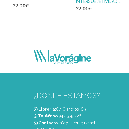
INTERSUBJETIVIDAD O TRANSINDIVIDUALIDAD : UNA ALTERNATIVA MATERIALISTA
22,00
€
22,00
€
¿DONDE ESTAMOS?
Librería:
C/ Cisneros, 69
Teléfono:
‭942 375 226‬
Contacto:
info@lavoragine.net