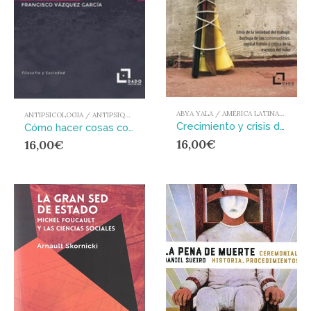
ABYA YALA / AMÉRICA LATINA Y EL CARIBE
ANTIPSICOLOGIA / ANTIPSIQUIATRIA
Crecimiento y crisis de la economía brasileña en el siglo XXI : Crisis de la sociedad del trabajo: burbuja de las commodities, capital ficticio y crítica de la escisión del valor
Cómo hacer cosas con Foucault : Instrucciones de uso
16,00
€
16,00
€