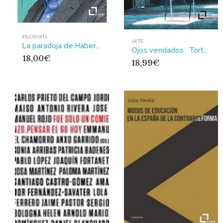
FILOSOFÍA
ARTE
La paradoja de Habermas : ¿Qué sucede cuando se aplica la Teoría de la Acción Comunicativa a debates actuales?
Ojos vendados : Tortura y representación en la cultura visual contemporánea
18,00
€
18,99
€