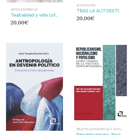
SOCIOLOGÍA
ARTES ESCÉNICAS
TRAS LA AUTOESTIMA : VARIACIONES SOBRE EL YO EXPRES-SIVO EN LA MODERNIDAD TARDÍA
Teatralidad y vida cotidiana : La imagen presencial en la escena pública
20,00
€
20,00
€
PRÁCTICAS POLÍTICAS Y SOCIALES
Republicanismo, Nacionalismo y Populismo como formas de la política contemporánea