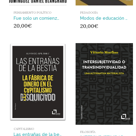
PENSAMIENTO POLÍTICO
PEDAGOGÍA
Fue solo un comienzo : Pensar el 68 hoy
Modos de educación en la España de la Contrarreforma
20,00
€
20,00
€
CAPITALISMO
FILOSOFÍA
Las entrañas de la bestia : La fábrica de dinero en el capitalismo desquiciado