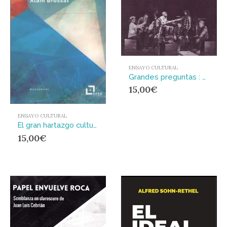
ENSAYO CULTURAL
Grandes preguntas : Crónicas I
15,00
€
ENSAYO CULTURAL
El gran hartazgo cultural
15,00
€