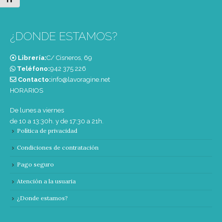
¿DONDE ESTAMOS?
Librería:
C/ Cisneros, 69
Teléfono:
‭942 375 226‬
Contacto:
info@lavoragine.net
HORARIOS
De lunes a viernes
de 10 a 13:30h. y de 17:30 a 21h.
Política de privacidad
Condiciones de contratación
Pago seguro
Atención a la usuaria
¿Donde estamos?