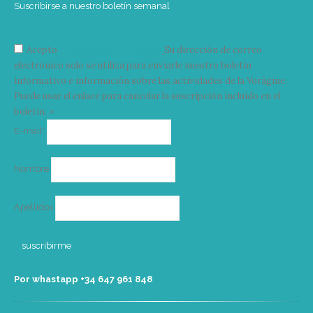
Suscribirse a nuestro boletín semanal
Acepto
condiciones y términos
Su dirección de correo
electrónico solo se utiliza para enviarle nuestro boletín
informativo e información sobre las actividades de la Vorágine.
Puede usar el enlace para cancelar la suscripción incluido en el
boletín. >
Correo
E-mail*
electrónico
Nombre
Apellidos
Por whastapp +34 ‭647 961 848‬