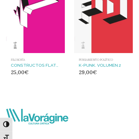
FILOSOFÍA
PENSAMIENTO POLÍTICO
CONSTRUCTOS FLATLINE
K-PUNK. VOLUMEN 2
25,00
€
29,00
€
Alternar alto contraste
Alternar tamaño de letra