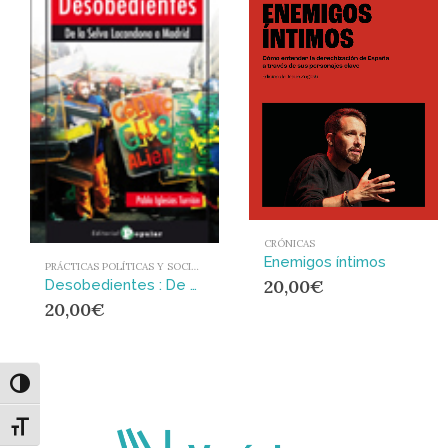
CRÓNICAS
Enemigos íntimos
PRÁCTICAS POLÍTICAS Y SOCIALES
20,00
€
Desobedientes : De Chiapas a Madrid
20,00
€
Alternar alto contraste
Alternar tamaño de letra