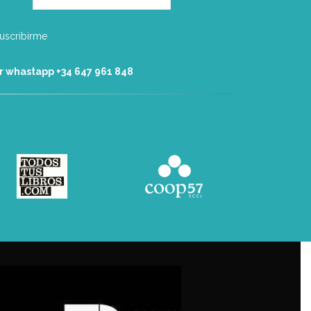
r whastapp +34 ‭647 961 848‬