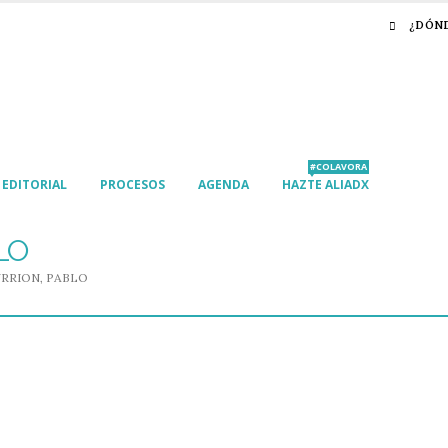
¿DÓN
#COLAVORA
EDITORIAL
PROCESOS
AGENDA
HAZTE ALIADX
LO
URRION, PABLO