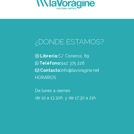
¿DONDE ESTAMOS?
Librería:
C/ Cisneros, 69
Teléfono:
‭942 375 226‬
Contacto:
info@lavoragine.net
HORARIOS
De lunes a viernes
de 10 a 13:30h. y de 17:30 a 21h.