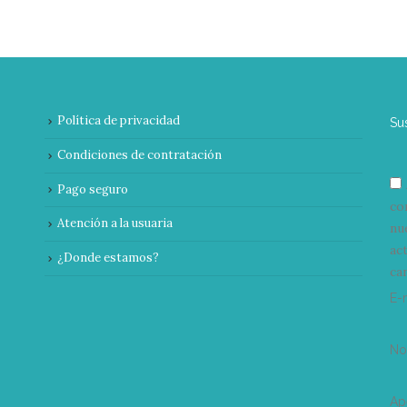
Política de privacidad
Su
Condiciones de contratación
Pago seguro
co
Atención a la usuaria
nu
ac
¿Donde estamos?
can
E-
N
Ap