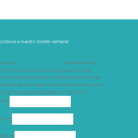
scribirse a nuestro boletín semanal
Acepto
condiciones y términos
Su dirección de
rreo electrónico solo se utiliza para enviarle
estro boletín informativo e información sobre las
tividades de la Vorágine. Puede usar el enlace para
celar la suscripción incluido en el boletín. >
Correo
mail*
electrónico
ombre
ellidos