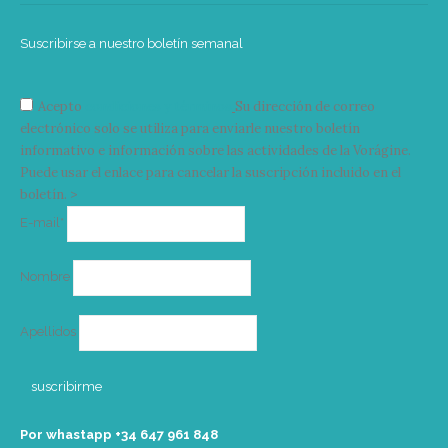
Suscribirse a nuestro boletín semanal
Acepto
condiciones y términos
Su dirección de correo
electrónico solo se utiliza para enviarle nuestro boletín
informativo e información sobre las actividades de la Vorágine.
Puede usar el enlace para cancelar la suscripción incluido en el
boletín. >
Correo
E-mail*
electrónico
Nombre
Apellidos
Por whastapp +34 ‭647 961 848‬