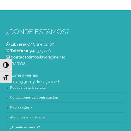
¿DONDE ESTAMOS?
Librería:
C/ Cisneros, 69
Teléfono:
‭942 375 226‬
Contacto:
info@lavoragine.net
HORARIOS
Alternar alto contraste
De lunes a viernes
Alternar tamaño de letra
de 10 a 13:30h. y de 17:30 a 21h.
Política de privacidad
Condiciones de contratación
Pago seguro
Atención a la usuaria
¿Donde estamos?