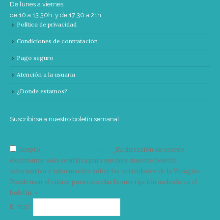
De lunes a viernes
de 10 a 13:30h. y de 17:30 a 21h.
Política de privacidad
Condiciones de contratación
Pago seguro
Atención a la usuaria
¿Donde estamos?
Suscribirse a nuestro boletín semanal
Acepto
condiciones y términos
Su dirección de correo
electrónico solo se utiliza para enviarle nuestro boletín
informativo e información sobre las actividades de la Vorágine.
Puede usar el enlace para cancelar la suscripción incluido en el
boletín. >
Correo
E-mail*
electrónico