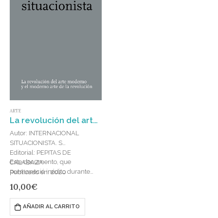
ARTE
La revolución del arte moderno y el moderno arte de la revolución
Autor: INTERNACIONAL
SITUACIONISTA. S
Editorial: PEPITAS DE
Este documento, que
CALABAZA
permaneció inédito durante
Publicado en: 2020
más de un cuarto de siglo
ISBN: 978-84-935704-6-0
10,00
€
debido a la expulsión de sus
autores de la…
AÑADIR AL CARRITO