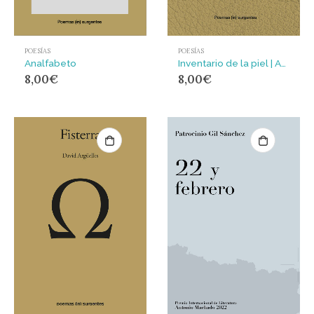
POESÍAS
POESÍAS
Analfabeto
Inventario de la piel | Azalen Bilduma
8,00
€
8,00
€