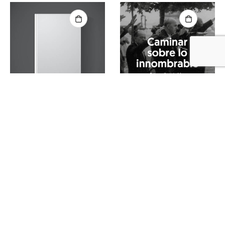
POESÍAS
Hablamos de ti, capitalismo : 25 años de Voces del Extremo
12,00
€
MEMORIA DE CANTABRIA
Caminar sobre lo innombrable : Quién es quién en el callejero romántico franquista de Santander (y de Cantabria)
12,00
€