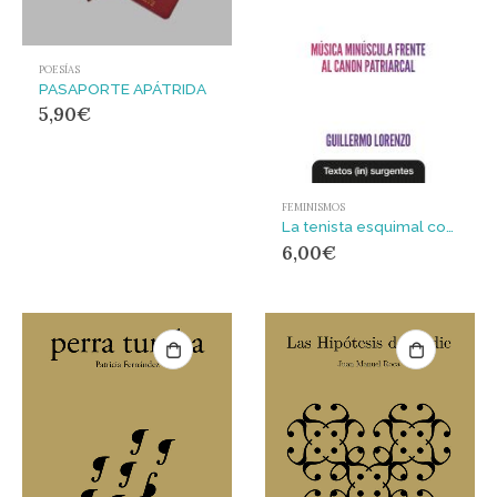
POESÍAS
PASAPORTE APÁTRIDA
5,90
€
FEMINISMOS
La tenista esquimal contra el eterno masculino. : Música minúscula frente al canon patriarcal
6,00
€