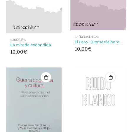
ARTES ESCÉNICAS
NARRATIVA
El Faro : (Comedia hereditaria e inoficiosa)
La mirada escondida
10,00
€
10,00
€