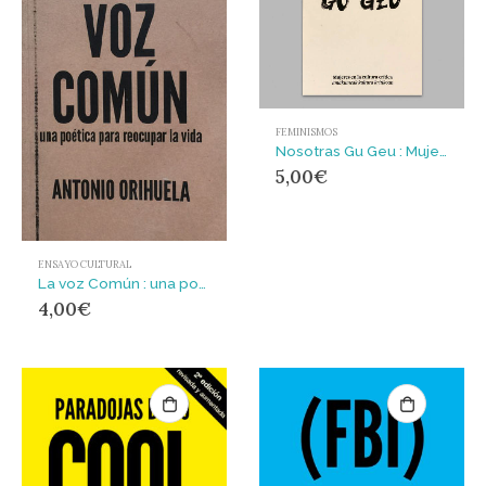
FEMINISMOS
Nosotras Gu Geu : Mujeres en la cultura crítica Emakumeak kultura kritikoan
5,00
€
ENSAYO CULTURAL
La voz Común : una poética para reocupar la vida
4,00
€