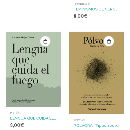
FEMINISMOS
FEMINISMOS DE CERCANÍA : (Historias anónimas de un nosotras común)
8,00
€
POESÍAS
LENGUA QUE CUIDA EL FUEGO : PREMIO MACHADO 2026
POESÍAS
8,00
€
PÓLVORA : Tipos, recomendacións, consellos e advertencias para un tempo de poesía