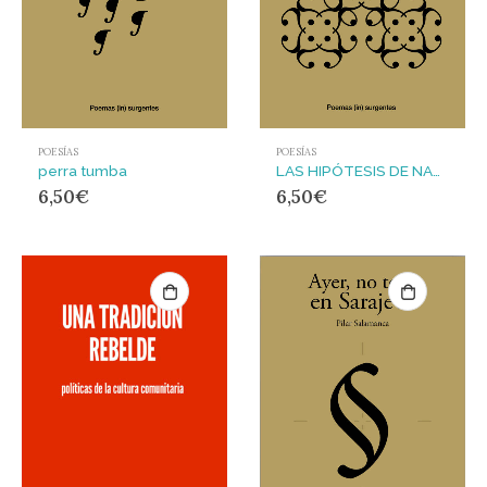
POESÍAS
POESÍAS
perra tumba
LAS HIPÓTESIS DE NADIE
6,50
€
6,50
€