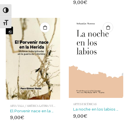
9,00
€
Alternar alto contraste
Alternar tamaño de letra
ARTES ESCÉNICAS
ABYA YALA / AMÉRICA LATINA Y EL CARIBE
La noche en los labios : Premio Internacional de Literatura Antonio Machado 2024
El Porvenir nace en la Herida : Víctimas indisciplinadas en la guerra de Colombia
9,00
€
9,00
€