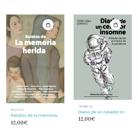
CRÓNICAS
RELATOS
Diario de un celador insomne : Miradas desde el interior de la pandemia
Relatos de la memoria herida
12,00
€
12,00
€