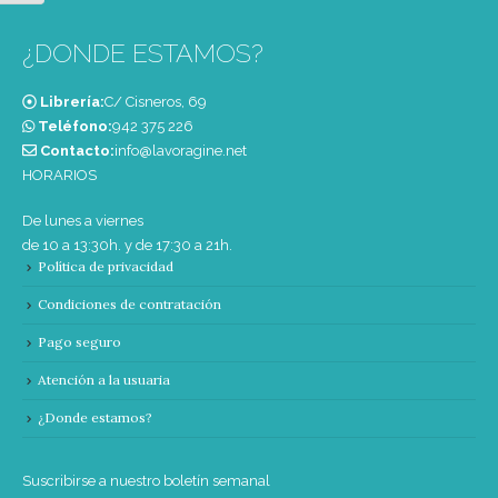
¿DONDE ESTAMOS?
Librería:
C/ Cisneros, 69
Teléfono:
‭942 375 226‬
Contacto:
info@lavoragine.net
HORARIOS
De lunes a viernes
de 10 a 13:30h. y de 17:30 a 21h.
Política de privacidad
Condiciones de contratación
Pago seguro
Atención a la usuaria
¿Donde estamos?
Suscribirse a nuestro boletín semanal