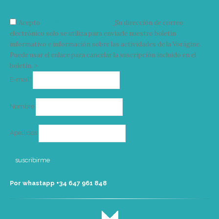
Acepto
condiciones y términos
Su dirección de correo
electrónico solo se utiliza para enviarle nuestro boletín
informativo e información sobre las actividades de la Vorágine.
Puede usar el enlace para cancelar la suscripción incluido en el
boletín. >
Correo
E-mail*
electrónico
Nombre
Apellidos
Por whastapp +34 ‭647 961 848‬