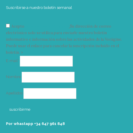
Suscribirse a nuestro boletín semanal
Acepto
condiciones y términos
Su dirección de correo
electrónico solo se utiliza para enviarle nuestro boletín
informativo e información sobre las actividades de la Vorágine.
Puede usar el enlace para cancelar la suscripción incluido en el
boletín. >
Correo
E-mail*
electrónico
Nombre
Apellidos
Por whastapp +34 ‭647 961 848‬