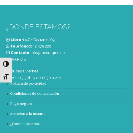
¿DONDE ESTAMOS?
Librería:
C/ Cisneros, 69
Teléfono:
‭942 375 226‬
Contacto:
info@lavoragine.net
HORARIOS
Alternar alto contraste
De lunes a viernes
Alternar tamaño de letra
de 10 a 13:30h. y de 17:30 a 21h.
Política de privacidad
Condiciones de contratación
Pago seguro
Atención a la usuaria
¿Donde estamos?