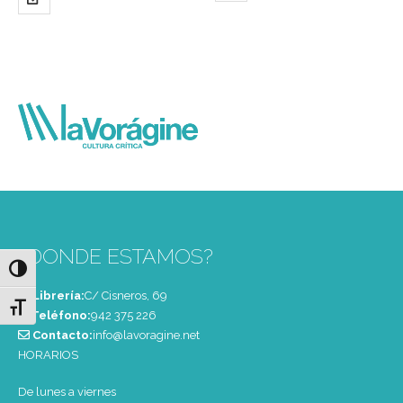
¿DONDE ESTAMOS?
Alternar alto contraste
Librería:
C/ Cisneros, 69
Alternar tamaño de letra
Teléfono:
‭942 375 226‬
Contacto:
info@lavoragine.net
HORARIOS
De lunes a viernes