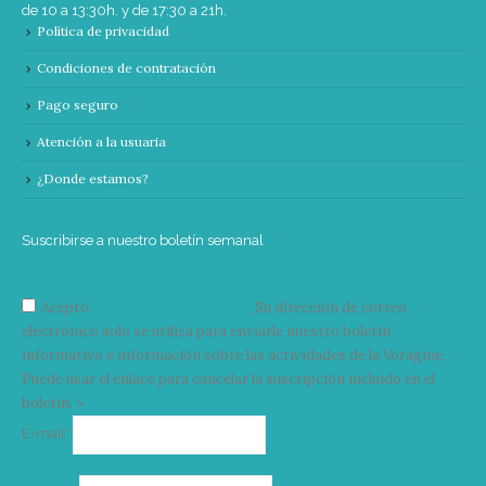
de 10 a 13:30h. y de 17:30 a 21h.
Política de privacidad
Condiciones de contratación
Pago seguro
Atención a la usuaria
¿Donde estamos?
Suscribirse a nuestro boletín semanal
Acepto
condiciones y términos
Su dirección de correo
electrónico solo se utiliza para enviarle nuestro boletín
informativo e información sobre las actividades de la Vorágine.
Puede usar el enlace para cancelar la suscripción incluido en el
boletín. >
Correo
E-mail*
electrónico