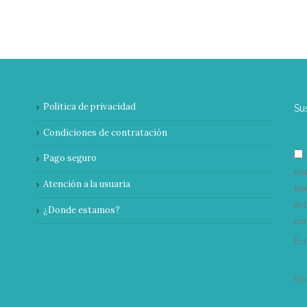
Política de privacidad
Su
Condiciones de contratación
Pago seguro
co
Atención a la usuaria
nu
ac
¿Donde estamos?
can
E-
N