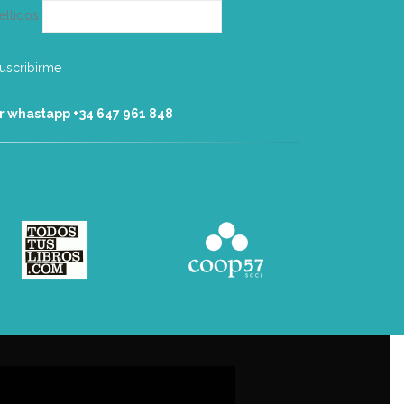
ellidos
r whastapp +34 ‭647 961 848‬