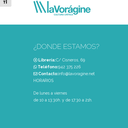
Alternar tamaño de letra
¿DONDE ESTAMOS?
Librería:
C/ Cisneros, 69
Teléfono:
‭942 375 226‬
Contacto:
info@lavoragine.net
HORARIOS
De lunes a viernes
de 10 a 13:30h. y de 17:30 a 21h.