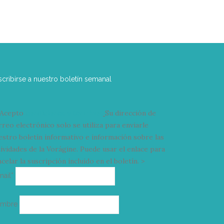
scribirse a nuestro boletín semanal
Acepto
condiciones y términos
Su dirección de
rreo electrónico solo se utiliza para enviarle
estro boletín informativo e información sobre las
tividades de la Vorágine. Puede usar el enlace para
celar la suscripción incluido en el boletín. >
Correo
mail*
electrónico
ombre