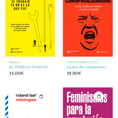
TRABAJO
EUROOCCIDENTE Y EE.UU
EL TRABAJO YA NO ES LO QUE FUE : Cómo pensarlo de nuevo en un mundo que cambió (y que nos tiene desconcertados)
La era del conspiracionismo : Trump, el culto a la mentira y el asalto al Capitolio
14,00
€
19,90
€