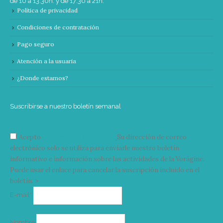
de 10 a 13:30h. y de 17:30 a 21h.
Política de privacidad
Condiciones de contratación
Pago seguro
Atención a la usuaria
¿Donde estamos?
Suscribirse a nuestro boletín semanal
Acepto
condiciones y términos
Su dirección de correo
electrónico solo se utiliza para enviarle nuestro boletín
informativo e información sobre las actividades de la Vorágine.
Puede usar el enlace para cancelar la suscripción incluido en el
boletín. >
Correo
E-mail*
electrónico
Nombre