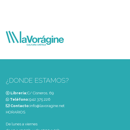
¿DONDE ESTAMOS?
Librería:
C/ Cisneros, 69
Teléfono:
‭942 375 226‬
Contacto:
info@lavoragine.net
HORARIOS
De lunes a viernes