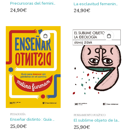
Precursoras del feminismo : Antología de textos 1786 – 1911
La esclavitud femenina / La emancipación de las mujeres : Textos clave del feminismo liberal
24,90
€
24,90
€
PEDAGOGÍA
PENSAMIENTO POLÍTICO
Enseñar distinto : Guía para innovar sin perderse en el camino
El sublime objeto de la ideología
25,00
€
25,90
€