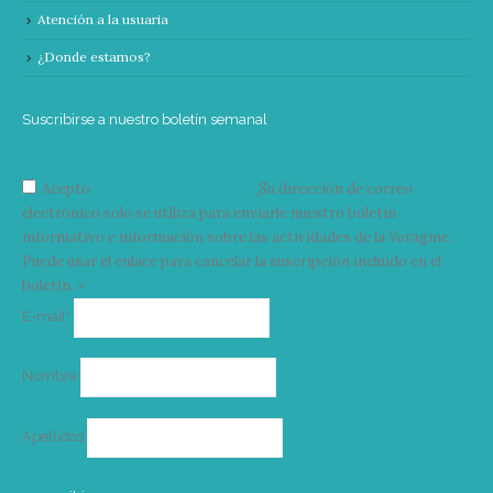
Atención a la usuaria
¿Donde estamos?
Suscribirse a nuestro boletín semanal
Acepto
condiciones y términos
Su dirección de correo
electrónico solo se utiliza para enviarle nuestro boletín
informativo e información sobre las actividades de la Vorágine.
Puede usar el enlace para cancelar la suscripción incluido en el
boletín. >
Correo
E-mail*
electrónico
Nombre
Apellidos