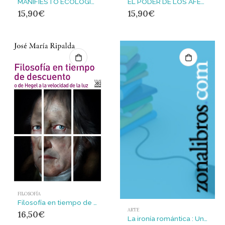
MANIFIESTO ECOLÓGICO POLÍTICO : SIGLO XXI. AKAL
EL PODER DE LOS AFECTOS EN POLÍTICA : SIGLO XXI. AKAL
15,90
€
15,90
€
FILOSOFÍA
Filosofía en tiempo de descuento : o de Hegel a la velocidad de la luz
ARTE
16,50
€
La ironía romántica : Un motor estético de emancipación social