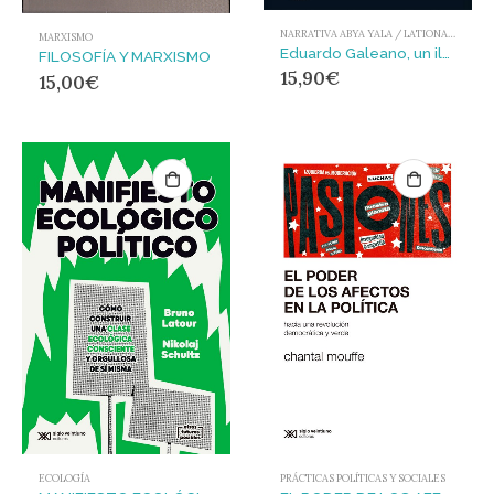
NARRATIVA ABYA YALA / LATIONAMÉRICA Y EL CARIBE
MARXISMO
Eduardo Galeano, un ilegal en el paraíso
FILOSOFÍA Y MARXISMO
15,90
€
15,00
€
ECOLOGÍA
PRÁCTICAS POLÍTICAS Y SOCIALES