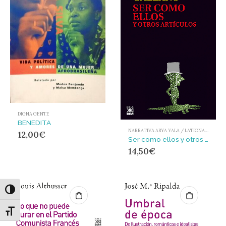
DIGNA GENTE
BENEDITA
NARRATIVA ABYA YALA / LATIONAMÉRICA Y EL CARIBE
12,00
€
Ser como ellos y otros artículos
14,50
€
Alternar alto contraste
Alternar tamaño de letra