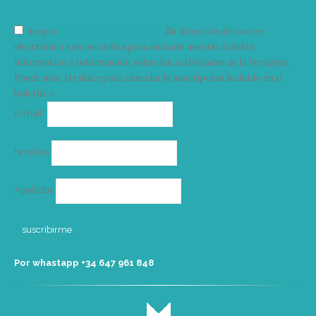
Acepto
condiciones y términos
Su dirección de correo
electrónico solo se utiliza para enviarle nuestro boletín
informativo e información sobre las actividades de la Vorágine.
Puede usar el enlace para cancelar la suscripción incluido en el
boletín. >
Correo
E-mail*
electrónico
Nombre
Apellidos
Por whastapp +34 ‭647 961 848‬