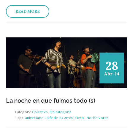
READ MORE
28
Abr-14
La noche en que fuimos todo (s)
Category:
Colectivo
,
Sin categoría
Tags:
aniversario
,
Café de las Artes
,
Fiesta
,
Noche Voraz