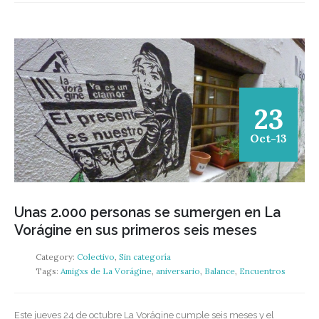
23
Oct-13
Unas 2.000 personas se sumergen en La
Vorágine en sus primeros seis meses
Category:
Colectivo
,
Sin categoría
Tags:
Amigxs de La Vorágine
,
aniversario
,
Balance
,
Encuentros
Este jueves 24 de octubre La Vorágine cumple seis meses y el