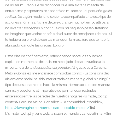
de no ser multado. He de reconocer que una extraña mezcla de
entusiasmo y esperanza se apoderó de mi ante aquel pequeño
gesto
radical
. De algún modo, uno se siente acompañado ante este tipo de
acciones anónimas. No me detuve durante mucho tiempo allí para
no levantar sospechas, y continué con mi pequeño paseo, tratando
de imaginar qué vecinx habría sido el autor de semejante «delito». Si
le hubiera sorprendido con las manos en la masa juro que le habría
abrazado, dándole las gracias. Lo juro.
Estos días de confinamiento, reflexionando sobre los abusos del
capital en momentos de crisis, no he dejado de darle vueltas a la
importancia de la
desobediencia popular
. Al igual que a Carolina
Meloni González me entristece comprobar cómo: «La consigna del
aislamiento social ha sido interiorizada de manera global sin ningún
tipo de cuestionamiento hacia la misma. Hemos acatado de manera
sumisa y obediente el imperativo de permanecer recluidos,
encerrados entre las paredes de nuestros hogares»[simple_tooltip
content=’Carolina Meloni González, «La comunidad intocable»,
https://lavoragine.net/comunidad-intocable-meloni/
‘]
(1)
[/simple_tooltip]
y tiene toda la razón el mundo cuando afirma: «Sin