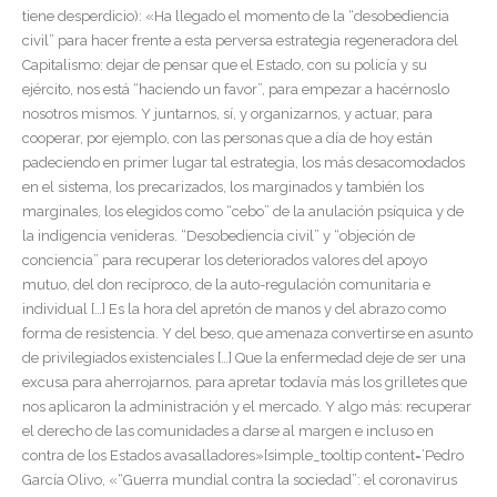
tiene desperdicio): «Ha llegado el momento de la “desobediencia
civil” para hacer frente a esta perversa estrategia regeneradora del
Capitalismo: dejar de pensar que el Estado, con su policía y su
ejército, nos está “haciendo un favor”, para empezar a hacérnoslo
nosotros mismos. Y juntarnos, sí, y organizarnos, y actuar, para
cooperar, por ejemplo, con las personas que a día de hoy están
padeciendo en primer lugar tal estrategia, los más desacomodados
en el sistema, los precarizados, los marginados y también los
marginales, los elegidos como “cebo” de la anulación psíquica y de
la indigencia venideras. “Desobediencia civil” y “objeción de
conciencia” para recuperar los deteriorados valores del apoyo
mutuo, del don recíproco, de la auto-regulación comunitaria e
individual […] Es la hora del apretón de manos y del abrazo como
forma de resistencia. Y del beso, que amenaza convertirse en asunto
de privilegiados existenciales […] Que la enfermedad deje de ser una
excusa para aherrojarnos, para apretar todavía más los grilletes que
nos aplicaron la administración y el mercado. Y algo más: recuperar
el derecho de las comunidades a darse al margen e incluso en
contra de los Estados avasalladores»[simple_tooltip content=’Pedro
García Olivo, «“Guerra mundial contra la sociedad”: el coronavirus