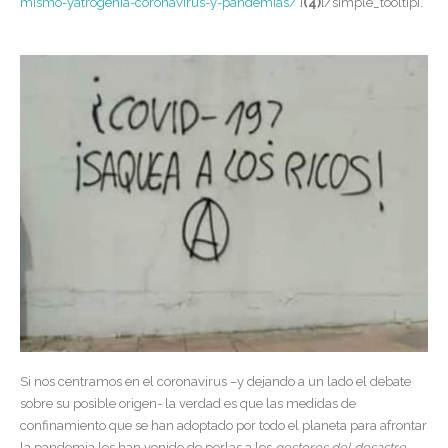
mismo-yatrogenia-coronavirus-y-pandemias/
‘]
(4)
[/simple_tooltip].
Si nos centramos en el coronavirus –y dejando a un lado el debate
sobre su posible origen- la verdad es que las medidas de
confinamiento que se han adoptado por todo el planeta para afrontar
la pandemia les han venido de perlas a los
gestores del desastre