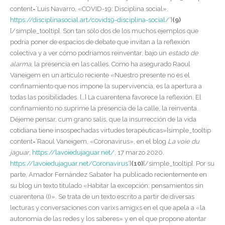
content=’Luis Navarro, «COVID-19: Disciplina social».
https://disciplinasocial.art/covid19-disciplina-social/
‘]
(9)
[/simple_tooltip]. Son tan sólo dos de los muchos ejemplos que
podría poner de espacios de debate que invitan a la reflexión
colectiva y a ver cómo podríamos reinventar, bajo un
estado de
alarma
, la presencia en las calles. Como ha asegurado Raoul
Vaneigem en un artículo reciente «Nuestro presente no es el
confinamiento que nos impone la supervivencia, es la apertura a
todas las posibilidades. […] La cuarentena favorece la reflexión. El
confinamiento no suprime la presencia de la calle, la reinventa.
Déjeme pensar, cum grano salis, que la insurrección de la vida
cotidiana tiene insospechadas virtudes terapéuticas»[simple_tooltip
content=’Raoul Vaneigem, «Coronavirus», en el blog
La voie du
jaguar
,
https://lavoiedujaguar.net/
, 17 marzo 2020.
https://lavoiedujaguar.net/Coronavirus
‘]
(10)
[/simple_tooltip]
. Por su
parte, Amador Fernández Sabater ha publicado recientemente en
su blog un texto titulado «Habitar la excepción: pensamientos sin
cuarentena (I)». Se trata de un texto escrito a partir de diversas
lecturas y conversaciones con varixs amigxs en el que apela a «la
autonomía de las redes y los saberes» y en el que propone atentar