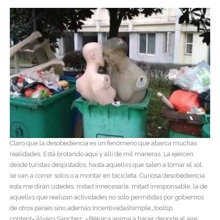
Claro que la desobediencia es un fenómeno que abarca muchas
realidades. Está brotando aquí y allí de mil maneras. La ejercen
desde turistas despistados, hasta aquellxs que salen a tomar el sol,
se van a correr solos o a montar en bicicleta. Curiosa desobediencia
esta me dirán ustedes, mitad innecesaria, mitad irresponsable, la de
aquellxs que realizan actividades no sólo permitidas por gobiernos
de otros países sino además incentivadas[simple_tooltip
content=’Álvaro Sánchez, «Bélgica anima a hacer deporte al aire