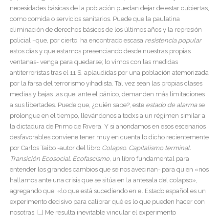
necesidades básicas de la población puedan dejar de estar cubiertas,
como comida o servicios sanitarios. Puede que la paulatina
eliminación de derechos básicos de los últimos años y la represión
policial –que, por cierto, ha encontrado escasa
resistencia popular
estos días y que estamos presenciando desde nuestras propias
ventanas- venga para quedarse; lo vimos con las medidas
antiterroristas tras el 11 S, aplaudidas por una población atemorizada
por la farsa del terrorismo yihadista. Tal vez sean las propias clases
medias y bajas las que, ante el pánico, demanden más limitaciones
a sus libertades. Puede que, ¿quién sabe?, este
estado de alarma
se
prolongue en el tiempo, llevándonos a todxs a un régimen similar a
la dictadura de Primo de Rivera. Y si ahondamos en esos escenarios
desfavorables conviene tener muy en cuenta lo dicho recientemente
por Carlos Taibo -autor del libro
Colapso. Capitalismo terminal.
Transición Ecosocial. Ecofascismo
, un libro fundamental para
entender los grandes cambios que se nos avecinan- para quien «nos
hallamos ante una crisis que se sitúa en la antesala del colapso»,
agregando que: «lo que está sucediendo en el Estado español es un
experimento decisivo para calibrar qué es lo que pueden hacer con
nosotras. […] Me resulta inevitable vincular el experimento