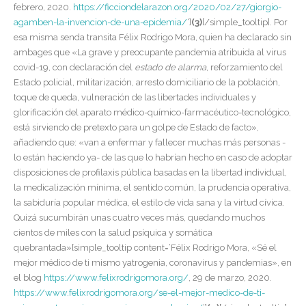
febrero, 2020.
https://ficciondelarazon.org/2020/02/27/giorgio-
agamben-la-invencion-de-una-epidemia/
‘]
(3)
[/simple_tooltip]. Por
esa misma senda transita Félix Rodrigo Mora, quien ha declarado sin
ambages que «La grave y preocupante pandemia atribuida al virus
covid-19, con declaración del
estado de alarma
, reforzamiento del
Estado policial, militarización, arresto domiciliario de la población,
toque de queda, vulneración de las libertades individuales y
glorificación del aparato médico-químico-farmacéutico-tecnológico,
está sirviendo de pretexto para un golpe de Estado de facto»,
añadiendo que: «van a enfermar y fallecer muchas más personas -
lo están haciendo ya- de las que lo habrían hecho en caso de adoptar
disposiciones de profilaxis pública basadas en la libertad individual,
la medicalización mínima, el sentido común, la prudencia operativa,
la sabiduría popular médica, el estilo de vida sana y la virtud cívica.
Quizá sucumbirán unas cuatro veces más, quedando muchos
cientos de miles con la salud psíquica y somática
quebrantada»[simple_tooltip content=’Félix Rodrigo Mora, «Sé el
mejor médico de ti mismo yatrogenia, coronavirus y pandemias», en
el blog
https://www.felixrodrigomora.org/
, 29 de marzo, 2020.
https://www.felixrodrigomora.org/se-el-mejor-medico-de-ti-