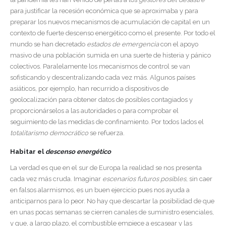
para justificar la recesión económica que se aproximaba y para
preparar los nuevos mecanismos de acumulación de capital en un
contexto de fuerte descenso energético como el presente. Por todo el
mundo se han decretado
estados de emergencia
con el apoyo
masivo de una población sumida en una suerte de histeria y pánico
colectivos. Paralelamente los mecanismos de control se van
sofisticando y descentralizando cada vez más. Algunos países
asiáticos, por ejemplo, han recurrido a dispositivos de
geolocalización para obtener datos de posibles contagiados y
proporcionárselos a las autoridades o para comprobar el
seguimiento de las medidas de confinamiento. Por todos lados el
totalitarismo democrático
se refuerza.
Habitar el
descenso energético
La verdad es que en el sur de Europa la realidad se nos presenta
cada vez más cruda. Imaginar
escenarios futuros posibles
, sin caer
en falsos alarmismos, es un buen ejercicio pues nos ayuda a
anticiparnos para lo peor. No hay que descartar la posibilidad de que
en unas pocas semanas se cierren canales de suministro esenciales,
y que, a largo plazo, el combustible empiece a escasear y las