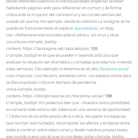
desde diferentes colectivos e individualidades dispersas se están
habilitando páginas web para reflexionar en común y de forma
crítica ante la irrupción del coronavirus y las consecuencias del
estado de alarma
. Por ejemplo, desde el colectivo La Vorágine se ha
puesto en funcionamiento el espacio
Apocaelipsis
, un blog
con «Reflexiones estructurales ante el pánico, los virus y otras
coyunturas»[simple_tooltip
content=’https://lavoragine.net/apocaelipsis/’]
(7)
[/simple_tooltip]
en el que se pueden ir leyendo artículos que
analizan la situación tan dramática y compleja que estamos viviendo
estas semanas. Otro ejemplo lo tenemos en el sitio
Disciplina social
cuyo impulsor, Luis Navarro, presenta como «un espacio online para
la libre expresión crítica en tiempos de pandemia
vírica»[simple_tooltip
content=’https://disciplinasocial.art/disciplina-social/’]
(8)
[/simple_tooltip]. Ahí podemos leer que: «Nuestra única posibilidad
es convertir este reinicio del sistema en una ventana de oportunidad.
[…] dotarnos de los anticuerpos de la crítica, recuperar los espacios
que nos han sido hurtados, recomponer los afectos y empezar entre
todas a construir sobre estas ruinas y desde nuestras propias bases
ese mundo nuevo con el que no nos dejan soñar»[simple_tooltip