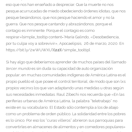
eso que nos han enseñado a despreciar. Que la muerte no nos
pesque acurrucadas de miedo obedeciendo órdenes idiotas, que nos
pesque besándonos, que nos pesque haciendo el amor y no la
guerra. Que nos pesque cantando y abrazándonos, porque el
contagio es inminente. Porque el contagio es como
respirar»[simple_tooltip content=’María Galindo, «Desobediencia,
por tu culpa voy a sobrevivir», Apocaelipsis, 26 de marzo, 2020. En
https://bit.ly/2wWUWXU’]
(22)
[/simple_tooltip].
Si hay algo que deberíamos aprender de muchos países del llamado
tercer mundo
es sin duda su capacidad de auto organización
popular; en muchas comunidades indígenas de América Latina es el
propio pueblo el que posee el control territorial, de modo que son lxs
propios vecinxs los que van adaptando unas medidas u otras según
sus necesidades inmediatas. Raul Zibechi nos recuerda que «En las
periferias urbanas de América Latina, la palabra “teletrabajo” no
existe en su vocabulario. El Estado sólo contempla a los de abajo
como un problema de orden público. La solidaridad entre los pobres
es lo único. Por eso los “curas villeros” abrieron sus parroquias para
convertirles en almacenes de alimentos y en comedores populares»