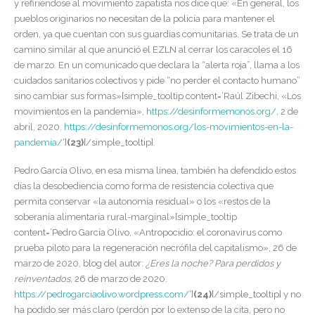
y refiriéndose al movimiento zapatista nos dice que: «En general, los
pueblos originarios no necesitan de la policía para mantener el
orden, ya que cuentan con sus guardias comunitarias. Se trata de un
camino similar al que anunció el EZLN al cerrar los caracoles el 16
de marzo. En un comunicado que declara la “alerta roja”, llama a los
cuidados sanitarios colectivos y pide “no perder el contacto humano”
sino cambiar sus formas»[simple_tooltip content=’Raúl Zibechi, «Los
movimientos en la pandemia»,
https://desinformemonos.org/
, 2 de
abril, 2020.
https://desinformemonos.org/los-movimientos-en-la-
pandemia/
‘]
(23)
[/simple_tooltip]
.
Pedro García Olivo, en esa misma línea, también ha defendido estos
días la desobediencia como forma de resistencia colectiva que
permita conservar «la autonomía residual» o los «restos de la
soberanía alimentaria rural-marginal»[simple_tooltip
content=’Pedro García Olivo, «Antropocidio: el coronavirus como
prueba piloto para la regeneración necrófila del capitalismo», 26 de
marzo de 2020, blog del autor:
¿Eres la noche? Para perdidos y
reinventados
, 26 de marzo de 2020.
https://pedrogarciaolivo.wordpress.com/
‘]
(24)
[/simple_tooltip] y no
ha podido ser más claro (perdón por lo extenso de la cita, pero no