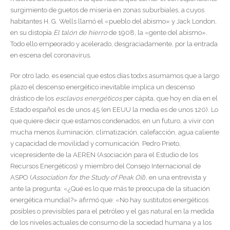
surgimiento de guetos de miseria en zonas suburbiales, a cuyos
habitantes H. G. Wells llamó el «pueblo del abismo» y Jack London,
en su distopía
El talón de hierro
de 1908
,
la «gente del abismo».
Todo ello empeorado y acelerado, desgraciadamente, por la entrada
en escena del coronavirus.
Por otro lado, es esencial que estos días todxs asumamos que a largo
plazo el descenso energético inevitable implica un descenso
drástico de los
esclavos energéticos
per cápita, que hoy en día en el
Estado español es de unos 45 (en EEUU la media es de unos 120). Lo
que quiere decir que estamos condenados, en un futuro, a vivir con
mucha menos iluminación, climatización, calefacción, agua caliente
y capacidad de movilidad y comunicación. Pedro Prieto,
vicepresidente de la AEREN (Asociación para el Estudio de los
Recursos Energéticos) y miembro del Consejo Internacional de
ASPO (
Association for the Study of Peak Oil
), en una entrevista y
ante la pregunta: «¿Qué es lo que más te preocupa de la situación
energética mundial?» afirmó que: «No hay sustitutos energéticos
posibles o previsibles para el petróleo y el gas natural en la medida
de los niveles actuales de consumo de la sociedad humana y a los