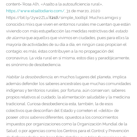
content=’Rosa Alh, «Asalto a la autosuficiencia rural»,
https://www.elsaltodiario.com/
, 31 de marzo, 2020
https://bit.ly/2yw2ZLu’]
(21)
[/simple_tooltip]. Muchxs amigxs y
conocidxs míxs que viven en entornos rurales me cuentan que están
viviendo con más estupefacción las medidas restrictivas del
estado
de alarma
que aquellxs que vivimos en ciudades, pues para ellxs la
mayoría de actividades de su día a día, en ningún caso propician el
contagio; es más, éstas contribuyen a la no propagación del
coronavirus. La vida rural en sí misma, estos días y paradójicamente,
es sinónimo de desobediencia.
Habitar la desobediencia
, en muchos lugares del planeta, implica
además defender los saberes ancestrales que muchas comunidades
indígenas y territorios rurales, por fortuna, aún conservan; saberes
propios relativos al cuidado, la alimentación saludable y la medicina
tradicional. Curiosa desobediencia esta, también, la de esos
colectivos que desconfían del Estado y cometen el «delito» de
poseer
otros saberes
diferentes, opuestos a los conocimientos
impuestos por organizaciones como la Organización Mundial de la
Salud, o por agencias como los Centros para el Control y Prevención