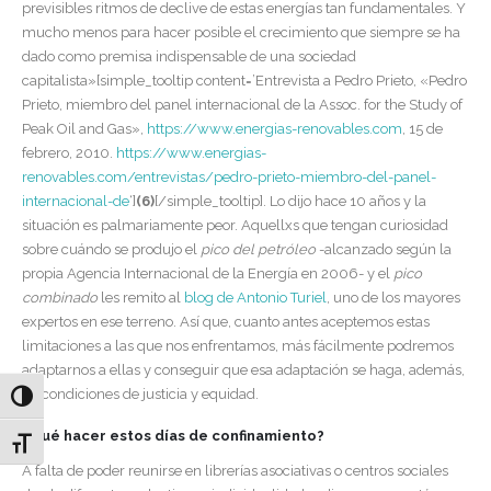
previsibles ritmos de declive de estas energías tan fundamentales. Y
mucho menos para hacer posible el crecimiento que siempre se ha
dado como premisa indispensable de una sociedad
capitalista»[simple_tooltip content=’Entrevista a Pedro Prieto, «Pedro
Prieto, miembro del panel internacional de la Assoc. for the Study of
Peak Oil and Gas»,
https://www.energias-renovables.com
, 15 de
febrero, 2010.
https://www.energias-
renovables.com/entrevistas/pedro-prieto-miembro-del-panel-
internacional-de
‘]
(6)
[/simple_tooltip]. Lo dijo hace 10 años y la
situación es palmariamente peor. Aquellxs que tengan curiosidad
sobre cuándo se produjo el
pico del petróleo
-alcanzado según la
propia Agencia Internacional de la Energía en 2006- y el
pico
combinado
les remito al
blog de Antonio Turiel
, uno de los mayores
expertos en ese terreno. Así que, cuanto antes aceptemos estas
limitaciones a las que nos enfrentamos, más fácilmente podremos
adaptarnos a ellas y conseguir que esa adaptación se haga, además,
en condiciones de justicia y equidad.
Alternar alto contraste
¿Qué hacer estos días de confinamiento?
Alternar tamaño de letra
A falta de poder reunirse en librerías asociativas o centros sociales