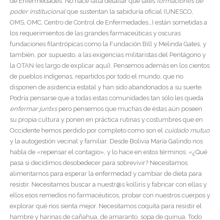
de Enfermedades. No hace falta detallar que tales
formaciones de
poder institucional
que sustentan la sabiduría oficial (UNESCO,
OMS, OMC, Centro de Control de Enfermedades…) están sometidas a
los requerimientos de las grandes farmaceúticas y oscuras
fundaciones filantrópicas como la Fundación Bill y Melinda Gates, y
también, por supuesto, a las exigencias militaristas del Pentágono y
la OTAN (es largo de explicar aquí). Pensemos además en los cientos
de pueblos indígenas, repartidos por todo el mundo, que no
disponen de asistencia estatal y han sido abandonados a su suerte.
Podría pensarse que a todas estas comunidades tan sólo les queda
enfermar juntxs
pero pensemos que muchas de éstas aún poseen
su propia cultura y ponen en práctica rutinas y costumbres que en
Occidente hemos perdido por completo como son el
cuidado mutuo
y la autogestión vecinal y familiar. Desde Bolivia María Galindo nos
habla de «repensar el contagio», y lo hace en estos términos: «¿Qué
pasa si decidimos desobedecer para sobrevivir? Necesitamos
alimentarnos para esperar la enfermedad y cambiar de dieta para
resistir. Necesitamos buscar a nuestr@s kolliris y fabricar con ellas y
ellos esos remedios no farmacéuticos, probar con nuestros cuerpos y
explorar qué nos sienta mejor. Necesitamos coquita para resistir el
hambre y harinas de cañahua, de amaranto, sopa de quinua. Todo