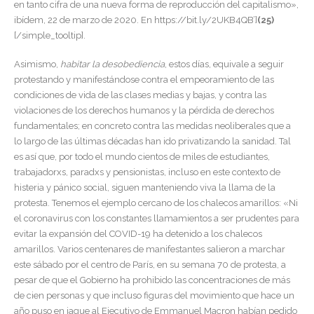
en tanto cifra de una nueva forma de reproducción del capitalismo»,
ibídem, 22 de marzo de 2020. En https://bit.ly/2UKB4QB’]
(25)
[/simple_tooltip].
Asimismo,
habitar la desobediencia
, estos días, equivale a seguir
protestando y manifestándose contra el empeoramiento de las
condiciones de vida de las clases medias y bajas, y contra las
violaciones de los derechos humanos y la pérdida de derechos
fundamentales; en concreto contra las medidas neoliberales que a
lo largo de las últimas décadas han ido privatizando la sanidad. Tal
es así que, por todo el mundo cientos de miles de estudiantes,
trabajadorxs, paradxs y pensionistas, incluso en este contexto de
histeria y pánico social, siguen manteniendo viva la llama de la
protesta. Tenemos el ejemplo cercano de los chalecos amarillos: «Ni
el coronavirus con los constantes llamamientos a ser prudentes para
evitar la expansión del COVID-19 ha detenido a los chalecos
amarillos. Varios centenares de manifestantes salieron a marchar
este sábado por el centro de París, en su semana 70 de protesta, a
pesar de que el Gobierno ha prohibido las concentraciones de más
de cien personas y que incluso figuras del movimiento que hace un
año puso en jaque al Ejecutivo de Emmanuel Macron habían pedido