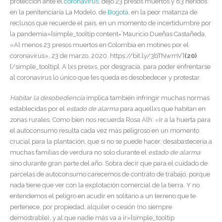
protección ante el
coronavirus
, dejó 23 presos muertos y 83 heridos
en la penitenciaría La Modelo, de
Bogotá
, en la peor matanza de
reclusos que recuerde el país, en un momento de incertidumbre por
la pandemia»[simple_tooltip content=’Mauricio Dueñas Castañeda,
«Al menos 23 presos muertos en Colombia en motines por el
coronavirus», 23 de marzo, 2020. https://bit.ly/3bTNwmV’]
(20)
[/simple_tooltip]
. A lxs presxs, por desgracia, para poder enfrentarse
al coronavirus lo único que les queda es desobedecer y protestar.
Habitar la desobediencia
implica también infringir muchas normas
establecidas por el
estado de alarma
para aquellxs que habitan en
zonas rurales. Como bien nos recuerda Rosa Alh: «Ir a la huerta para
el autoconsumo resulta cada vez más peligroso en un momento
crucial para la plantación, que si no se puede hacer, desabastecería a
muchas familias de verdura no solo durante el
estado de alarma
sino durante gran parte del año. Sobra decir que para el cuidado de
parcelas de autoconsumo carecemos de contrato de trabajo, porque
nada tiene que ver con la explotación comercial de la tierra. Y no
entendemos el peligro en acudir en solitario a un terreno que te
pertenece, por propiedad, alquiler o cesión (no siempre
demostrable), y al que nadie más va a ir»[simple_tooltip