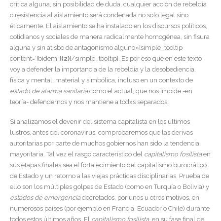
crítica alguna, sin posibilidad de duda, cualquier acción de rebeldía
o resistencia al aislamiento será condenada no solo legal sino
éticamente. El aislamiento se ha instalado en los discursos políticos,
cotidianos y sociales de manera radicalmente homogénea, sin fisura
alguna y sin atisbo de antagonismo alguno»[simple_tooltip
content=’Ibídem.’]
(2)
[/simple_tooltip]. Es por eso que en este texto
voy a defender la importancia de la rebeldía y la desobediencia,
física y mental, material y simbólica, incluso en un contexto de
estado de alarma sanitaria
como el actual, que nos impide -en
teoría- defendernos y nos mantiene a todxs separados.
Si analizamos el devenir del sistema capitalista en los últimos
lustros, antes del coronavirus, comprobaremos que las derivas
autoritarias por parte de muchos gobiernos han sido la tendencia
mayoritaria. Tal vez el rasgo característico del
capitalismo fosilista
en
sus etapas finales sea el fortalecimiento del capitalismo burocrático
de Estado y un retorno a las viejas prácticas disciplinarias. Prueba de
ello son los múltiples golpes de Estado (como en Turquía o Bolivia) y
estados de emergencia
decretados, por unos u otros motivos, en
numerosos países (por ejemplo en Francia, Ecuador o Chile) durante
todos estos últimos años. El
capitalismo fosilista
, en su fase final de