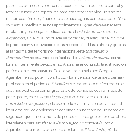
putrefacción, necesita ejercer su poder más allá del mero control y
retornar a medidas represivas para mantener con vida un sistema
militar, económico y financiero que hace aguas por todos lados. Y no
sólo eso; a medida que nos aproximamos al
gran declive
necesita
implantar y prolongar medidas como el
estado de alarma
o
de
excepción
, sin el cual no puede ya gobernar, ni asegurar el ciclo de
la producción y realización de las mercancías. Hasta ahora y gracias
al fantasma del terrorismo internacional este
totalitarismo
democrático
ha asumido con facilidad el
estado de alarma
como
forma intermitente de gobierno. Ahora ha encontrado la justificación
perfecta en el coronavirus. De eso ya nos ha hablado Giorgio
Agamben en su polémico artículo «La invención de una epidemia»
publicado en el periódico
Il Manifesto
el pasado 26 de febrero, en el
cual nos explicaba cómo, gracias a este pánico colectivo impuesto
por el poder, este
estado de excepción
se convierte en una
normalidad de gestión
y de ese modo «la limitación de la libertad
impuesta por los gobiernos es aceptada en nombre de un deseo de
seguridad que ha sido inducido por los mismos gobiernos que ahora
intervienen para satisfacerla»[simple_tooltip content=’Giorgio
Agamben, «La invención de una epidemia
», Il Manifesto
, 26 de