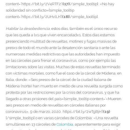
content=’https://bit.ly/2V4RTF2′]
(17)
[/simple_tooltip]
: «No hay
solidaridad sin conflicto»[simple_tooltip
content=’https://bit.ly/2UHvlLH’]
(18)
[/simple_tooltip].
Habitar la desobediencia
, estos días, también es el único recurso
que les queda a lxs que viven encarceladxs. Estos días estamos
presenciando multitud de revueltas, motines y fugas masivas de
presxs de todo el mundo ante la desatención sanitaria o ante las
numerosas medidas restrictivas que las autoridades han impuesto
en las cárceles para frenar el coronavirus, como por ejemplo las
limitaciones sobre las visitas. Muchas de estas revueltas terminado
con víctimas mortales, como fue el caso de la cárcel de Módena, en
Italia, donde: «Seis presos de la cárcel de la ciudad italiana de
Módena (norte) han muerto en medio de una revuelta surgida como
protesta por las restricciones por la crisis del coronavirus, y que ha
llegado a otras prisiones del país»[simple_tooltip content=’«Mueren
seis presos en medio de revueltas en cárceles italianas por
coronavirus», 9 de marzo, 2020. https://bit.ly/2wTgBjH’]
(19)
[/simple_tooltip] o en varias cárceles de Colombia: «Una revuelta
simultánea en 13 cárceles de
Colombia
, aparentemente para exigir