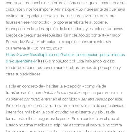
contra «el monopolio de interpretación» con el que el poder crea sus
discursos y nos los impone. Afirma que: «Lo interesante de que haya
distintas interpretaciones a la crisis del coronavirus es que abre
fisuras en ese monopolio»; propone arrebatarle al poder el
monopolio en la «descripción de la realidad» y establecer «nuevos
juegos de preguntas-respuestas»[simple_tooltip content=’Amador
Fernández Savater, «Habitar la excepción: pensamientos sin
cuarentena (I)», 16 marzo, 2020
https://www.filosofiapirata.net/habitar-la-excepcion-pensamientos-
sin-cuarentena-i/
‘]
(11)
[/simple_tooltip]. Está hablando, grosso
modo, de crear otros conocimientos, otras formas de percepción y
otras subjetividades.
Habla en concreto de «habitar la excepción» como vía de
transformación, pero
habitar la excepción
implica, queramos o no,
habitar el conflicto
;
entrar
en el conflicto y
ser atravesado
por éste.
Sin embargo el coronavirus no abre un nuevo ciclo de conflictividad;
intensifica más bien la conflictividad ya existente y visibiliza de
forma más nítida las garras de poder. En un contexto en el que el
Estado no toma medidas disciplinarias contra el capital sino contra
las propias clases medias y bajas, debemos rebelarnos y mostrarnos