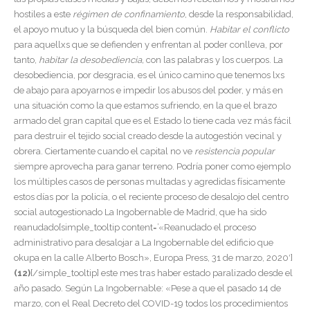
hostiles a este
régimen de confinamiento
, desde la responsabilidad,
el apoyo mutuo y la búsqueda del bien común.
Habitar el conflicto
para aquellxs que se defienden y enfrentan al poder conlleva, por
tanto,
habitar la desobediencia,
con las palabras y los cuerpos. La
desobediencia, por desgracia, es el único camino que tenemos lxs
de abajo para apoyarnos e impedir los abusos del poder, y más en
una situación como la que estamos sufriendo, en la que el brazo
armado del gran capital que es el Estado lo tiene cada vez más fácil
para destruir el tejido social creado desde la autogestión vecinal y
obrera. Ciertamente cuando el capital no ve
resistencia popular
siempre aprovecha para ganar terreno. Podría poner como ejemplo
los múltiples casos de personas multadas y agredidas físicamente
estos días por la policía, o el reciente proceso de desalojo del centro
social autogestionado La Ingobernable de Madrid, que ha sido
reanudado[simple_tooltip content=’«Reanudado el proceso
administrativo para desalojar a La Ingobernable del edificio que
okupa en la calle Alberto Bosch», Europa Press, 31 de marzo, 2020′]
(12)
[/simple_tooltip] este mes tras haber estado paralizado desde el
año pasado. Según La Ingobernable: «Pese a que el pasado 14 de
marzo, con el Real Decreto del COVID-19 todos los procedimientos