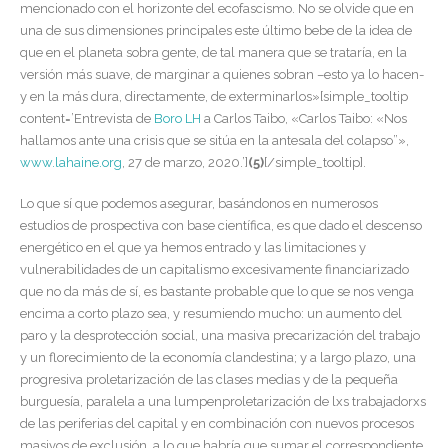
mencionado con el horizonte del ecofascismo. No se olvide que en
una de sus dimensiones principales este último bebe de la idea de
que en el planeta sobra gente, de tal manera que se trataría, en la
versión más suave, de marginar a quienes sobran –esto ya lo hacen-
y en la más dura, directamente, de exterminarlos»[simple_tooltip
content=’Entrevista de
Boro LH
a Carlos Taibo, «Carlos Taibo: «Nos
hallamos ante una crisis que se sitúa en la antesala del colapso”»,
www.lahaine.org
, 27 de marzo, 2020.’]
(5)
[/simple_tooltip]
.
Lo que sí que podemos asegurar, basándonos en numerosos
estudios de prospectiva con base científica, es que dado el descenso
energético en el que ya hemos entrado y las limitaciones y
vulnerabilidades de un capitalismo excesivamente financiarizado
que no da más de sí, es bastante probable que lo que se nos venga
encima a corto plazo sea, y resumiendo mucho: un aumento del
paro y la desprotección social, una masiva precarización del trabajo
y un florecimiento de la economía clandestina; y a largo plazo, una
progresiva proletarización de las clases medias y de la pequeña
burguesía, paralela a una lumpenproletarización de lxs trabajadorxs
de las periferias del capital y en combinación con nuevos procesos
masivos de exclusión, a lo que habría que sumar el correspondiente