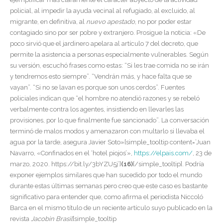
policial, al impedir la ayuda vecinal al refugiado, al excluido, al
migrante, en definitiva, al
nuevo apestado
, no por poder estar
contagiado sino por ser pobre y extranjero. Prosigue la noticia: «De
poco sirvió que el jardinero apelara al artículo 7 del decreto, que
permite la asistencia a personas especialmente vulnerables. Según
su versión, escuchó frases como estas: “Si les trae comida no se irán
y tendremos esto siempre”. “Vendrán más, y hace falta que se
vayan”. “Si no se lavan es porque son unos cerdos”. Fuentes
policiales indican que “el hombre no atendió razones y se rebeló
verbalmente contra los agentes, insistiendo en llevarles las
provisiones, por lo que finalmente fue sancionado”. La conversación
terminó de malos modos y amenazaron con multarlo si llevaba el
agua por la tarde, asegura Javier Soto»[simple_tooltip content=’Juan
Navarro, «Confinados en el ‘hotel piojos’»,
https://elpais.com/
, 23 de
marzo, 2020. https://bit.ly/3bYZU5j’]
(16)
[/simple_tooltip]. Podría
exponer ejemplos similares que han sucedido por todo el mundo
durante estas últimas semanas pero creo que este caso es bastante
significativo para entender que, como afirma el periodista Niccoló
Barca en el mismo título de un reciente artículo suyo publicado en la
revista
Jacobin Brasil
[simple_tooltip