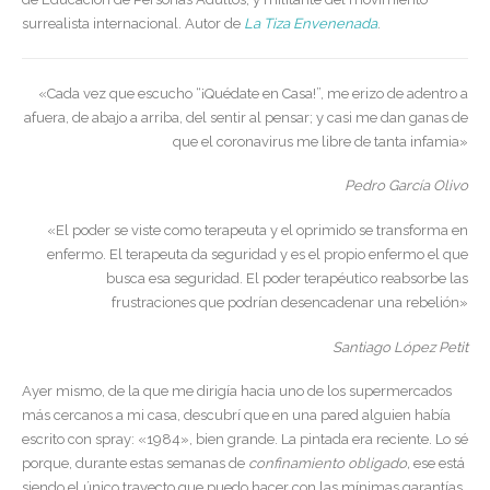
surrealista internacional. Autor de
La Tiza Envenenada
.
«Cada vez que escucho “¡Quédate en Casa!”, me erizo de adentro a
afuera, de abajo a arriba, del sentir al pensar; y casi me dan ganas de
que el coronavirus me libre de tanta infamia»
Pedro García Olivo
«El poder se viste como terapeuta y el oprimido se transforma en
enfermo. El terapeuta da seguridad y es el propio enfermo el que
busca esa seguridad. El poder terapéutico reabsorbe las
frustraciones que podrían desencadenar una rebelión»
Santiago López Petit
Ayer mismo, de la que me dirigía hacia uno de los supermercados
más cercanos a mi casa, descubrí que en una pared alguien había
escrito con spray: «1984», bien grande. La pintada era reciente. Lo sé
porque, durante estas semanas de
confinamiento obligado,
ese está
siendo el único trayecto que puedo hacer con las mínimas garantías