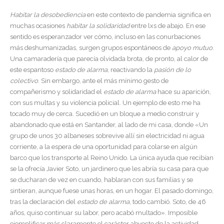
Habitar la desobediencia
en este contexto de pandemia significa en
muchas ocasiones
habitar la solidaridad
entre lxs de abajo. En ese
sentido es esperanzador ver cómo, incluso en las conurbaciones
más deshumanizadas, surgen grupos espontáneos de
apoyo mutuo
.
Una camaradería que parecía olvidada brota, de pronto, al calor de
este espantoso
estado de alarma
, reactivando la
pasión de lo
colectivo
. Sin embargo, ante el más mínimo gesto de
compañerismo y solidaridad el
estado de alarma
hace su aparición,
con sus multas y su violencia policial. Un ejemplo de esto me ha
tocado muy de cerca. Sucedió en un bloque a medio construir y
abandonado que está en Santander, al lado de mi casa, donde «Un
grupo de unos 30 albaneses sobrevive allí sin electricidad ni agua
corriente, a la espera de una oportunidad para colarse en algún
barco que los transporte al Reino Unido. La única ayuda que recibían
se la ofrecía Javier Soto, un jardinero que les abría su casa para que
se ducharan de vez en cuando, hablaran con sus familias y se
sintieran, aunque fuese unas horas, en un hogar. El pasado domingo,
tras la declaración del
estado de alarma
, todo cambió. Soto, de 46
años, quiso continuar su labor, pero acabó multado». Imposible
ejemplificar más claramente el carácter abyecto de la actividad