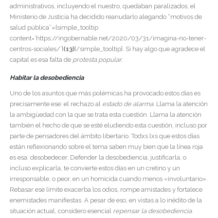
administrativos, incluyendo el nuestro, quedaban paralizados, el
Ministerio de Justicia ha decidido reanudarlo alegando “motivos de
salud pública”»[simple_tooltip
content=’https://ingobernable.net/2020/03/31/imagina-no-tener-
centros-sociales/’]
(13)
[/simple_tooltip]. Si hay algo que agradece el
capital es esa falta de
protesta popular
.
Habitar la desobediencia
Uno de los asuntos que más polémicas ha provocado estos días es
precisamente ese: el rechazo al
estado de alarma
. Llama la atención
la ambigüedad con la que se trata esta cuestión. Llama la atención
también el hecho de que se esté eludiendo esta cuestión, incluso por
parte de pensadores del ámbito libertario. Todxs lxs que estos días
están reflexionando sobre el tema saben muy bien que la línea roja
es esa: desobedecer. Defender la desobediencia, justificarla, o
incluso explicarla, te convierte estos días en un cretino y un
irresponsable, o peor, en un homicida cuando menos «involuntario».
Rebasar ese límite exacerba los odios, rompe amistades y fortalece
enemistades manifiestas. A pesar de eso, en vistas a lo inédito de la
situación actual, considero esencial
repensar la desobediencia
.