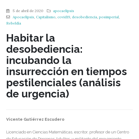
5 de abril de 2020
apocaelipsis
Apocaelipsis
,
Capitalismo
,
covid19
,
desobediencia
,
posimperial
,
Rebeldía
Habitar la
desobediencia:
incubando la
insurrección en tiempos
pestilenciales
(análisis
de urgencia)
Vicente Gutiérrez Escudero
Licenciado en Ciencias Matemáticas, escritor, profesor de un Centro
de Educación de Personas Adultos, y militante del movimiento