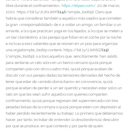
libre durante el confinamiento»,
https://elpais.com/
, 20 de marzo,
2020. https://bit.ly/2UKxJkM’]
(14)
[/simple_tooltip]
. Claro que
habría que considerar también a aquellxs más osadxs que cometen
la gran «irresponsabilidad» de ir a visitar un amigo, un familiar o un
amante, a lxs que practican yoga en los tejados, a lxs que se meten a
un bar clandestino, a las parejas que follan en el coche por la noche
e incluso a esxs valientes que se reúnen en un piso para organizar
una orgía[simple_tooltip content=’https://bit.ly/2JIi66Q’]
(15)
[/simple_tooltip]; o a toxs aquellxs que, sencillamente, han salido
para sentarse un rato solxs en un banco cercano quizá porque
comparten piso con otrxs cuatro más, quizá porque acaban de
discutir con sus parejas dadas las tensiones derivadas del hecho de
tener que estar de «arresto domiciliario» en convivencia, quizá
porque acaban de perder a un ser querido y necesitan estar solxs un
rato sin que les vean sufrir aquellxs con quienes comparten
confinamiento, quizá porque regresan del supermercado con tres
pesadas bolsas de la compra o quizá porque están con depresión al
haber perdido recientemente su trabajo. Lo primero que deberíamos
hacer, por tanto, es tratar de
entender la desobediencia;
descubrir
por qué se produce, en qué contexto y por parte de quién.