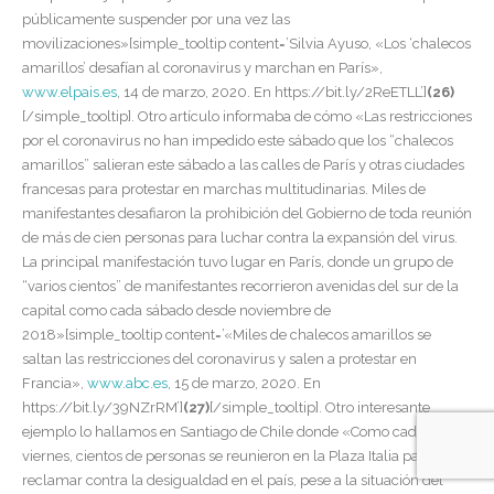
públicamente suspender por una vez las
movilizaciones»[simple_tooltip content=’Silvia Ayuso, «Los ‘chalecos
amarillos’ desafían al coronavirus y marchan en París»,
www.elpais.es
, 14 de marzo, 2020. En https://bit.ly/2ReETLL’]
(26)
[/simple_tooltip]
. Otro artículo informaba de cómo «Las restricciones
por el coronavirus no han impedido este sábado que los “chalecos
amarillos” salieran este sábado a las calles de París y otras ciudades
francesas para protestar en marchas multitudinarias. Miles de
manifestantes desafiaron la prohibición del Gobierno de toda reunión
de más de cien personas para luchar contra la expansión del virus.
La principal manifestación tuvo lugar en París, donde un grupo de
“varios cientos” de manifestantes recorrieron avenidas del sur de la
capital como cada sábado desde noviembre de
2018»[simple_tooltip content=’«Miles de chalecos amarillos se
saltan las restricciones del coronavirus y salen a protestar en
Francia»,
www.abc.es
, 15 de marzo, 2020. En
https://bit.ly/39NZrRM’]
(27)
[/simple_tooltip]. Otro interesante
ejemplo lo hallamos en Santiago de Chile donde «Como cada
viernes, cientos de personas se reunieron en la Plaza Italia para
reclamar contra la desigualdad en el país, pese a la situación del