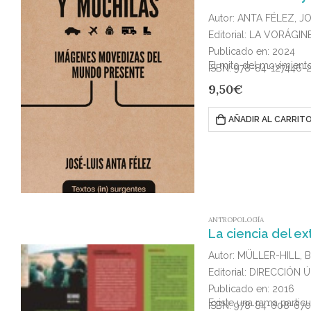
Autor: ANTA FÉLEZ, J
Editorial: LA VORÁGIN
Publicado en: 2024
El mito del movimiento
ISBN: 978-84-127446-
9,50
€
AÑADIR AL CARRIT
ANTROPOLOGÍA
La ciencia del ex
Autor: MÜLLER-HILL,
Editorial: DIRECCIÓN 
Publicado en: 2016
Existe una rama partic
ISBN: 978-84-608-67