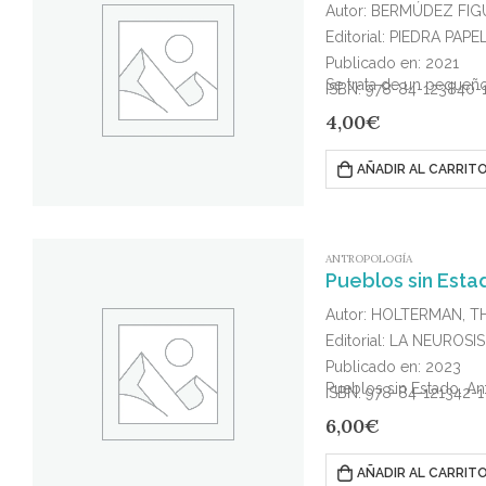
Autor: BERMÚDEZ FIG
Editorial: PIEDRA PAPE
Publicado en: 2021
Se trata de un pequeño
ISBN: 978-84-123840-
4,00
€
AÑADIR AL CARRIT
ANTROPOLOGÍA
Pueblos sin Esta
Autor: HOLTERMAN, 
Editorial: LA NEUROS
Publicado en: 2023
Pueblos sin Estado. An
ISBN: 978-84-121342-1
6,00
€
AÑADIR AL CARRIT