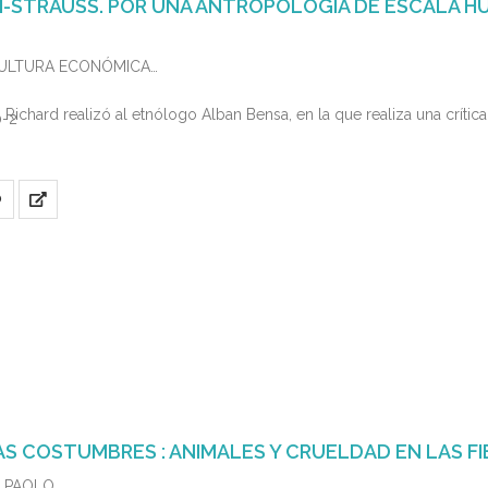
I-STRAUSS. POR UNA ANTROPOLOGÍA DE ESCALA 
 CULTURA ECONÓMICA
 Richard realizó al etnólogo Alban Bensa, en la que realiza una crític
0-2
O
LAS COSTUMBRES : ANIMALES Y CRUELDAD EN LAS F
, PAOLO