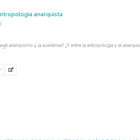
ntropología anarquista
D
re el anarquismo y la academia? ¿Y entre la antropología y el anarq
2-3
O