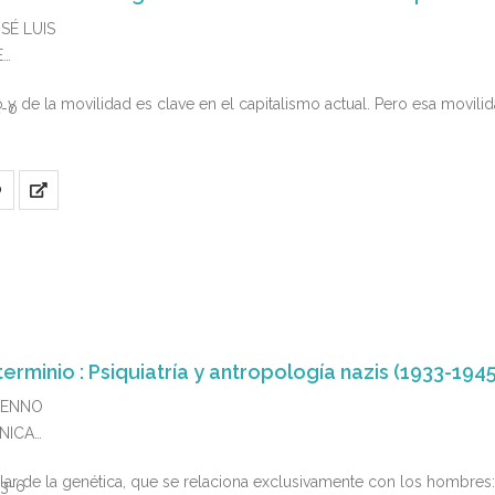
OSÉ LUIS
E
 y de la movilidad es clave en el capitalismo actual. Pero esa movil
2-0
O
terminio : Psiquiatría y antropología nazis (1933-1945
 BENNO
ÚNICA
ular de la genética, que se relaciona exclusivamente con los hombres:
03-6