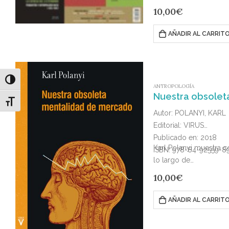
10,00
€
AÑADIR AL CARRIT
Alternar alto contraste
ANTROPOLOGÍA
Nuestra obsolet
Alternar tamaño de letra
Autor: POLANYI, KARL
Editorial: VIRUS
Publicado en: 2018
Karl Polanyi muestra c
ISBN: 978-84-92559-8
lo largo de…
10,00
€
AÑADIR AL CARRIT