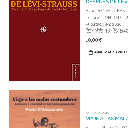
DESPUÉS DE LÉV
Autor: BENSA, ALBAN
Editorial: FONDO DE
Publicado en: 2020
Entrevista que Bertrand
ISBN: 978-607-16-255
10,00
€
AÑADIR AL CARRIT
ANTROPOLOGÍA
VIAJE A LAS MA
Autor: D´ALESSANDRO