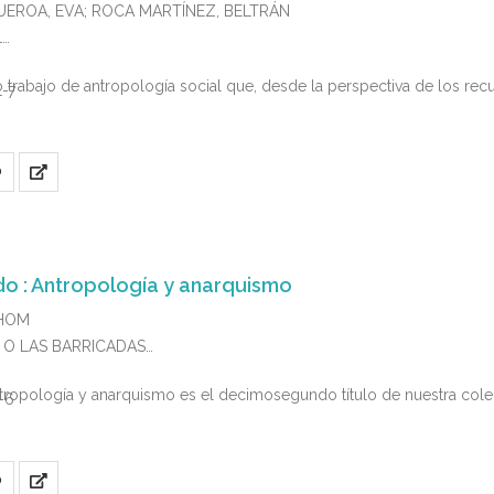
UEROA, EVA; ROCA MARTÍNEZ, BELTRÁN
L
 trabajo de antropología social que, desde la perspectiva de los re
1-7
O
do : Antropología y anarquismo
THOM
IS O LAS BARRICADAS
tropología y anarquismo es el decimosegundo título de nuestra colecc
-6
O