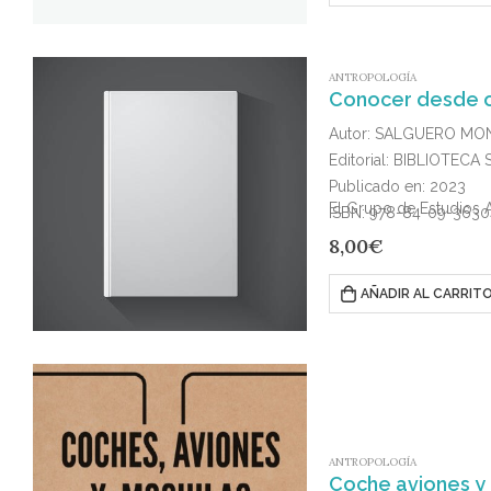
ANTROPOLOGÍA
Conocer desde ot
Autor: SALGUERO MO
Editorial: BIBLIOTE
Publicado en: 2023
El Grupo de Estudios 
ISBN: 978-84-09-3630
8,00
€
AÑADIR AL CARRIT
ANTROPOLOGÍA
Coche aviones y