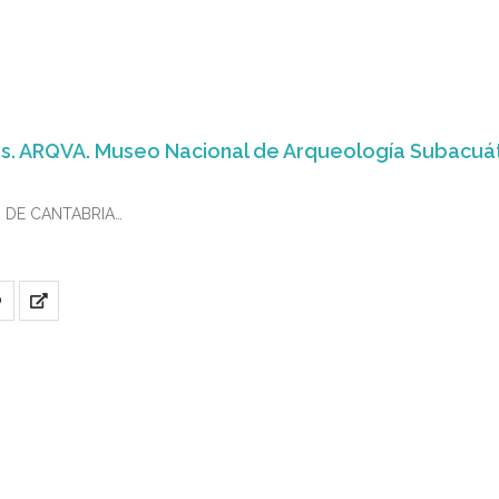
os. ARQVA. Museo Nacional de Arqueología Subacuáti
AD DE CANTABRIA
-7
 especial atención al caso de Italia, el fenómeno estudiado se prod
O