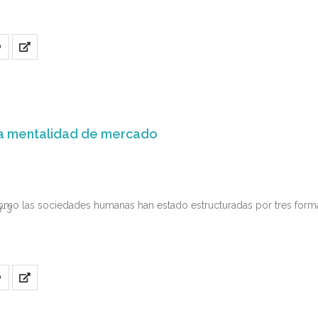
O
a mentalidad de mercado
omo las sociedades humanas han estado estructuradas por tres forma
9-3
O