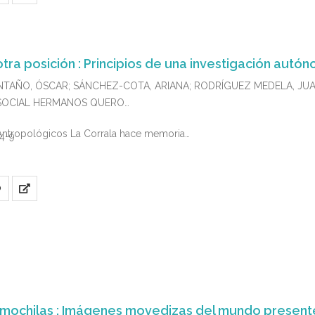
ra posición : Principios de una investigación autó
NTAÑO, ÓSCAR; SÁNCHEZ-COTA, ARIANA; RODRÍGUEZ MEDELA, JU
CA SOCIAL HERMANOS QUERO
Antropológicos La Corrala hace memoria…
4-9
O
 mochilas : Imágenes movedizas del mundo present