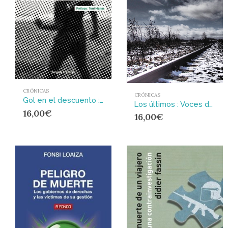
CRÓNICAS
CRÓNICAS
Gol en el descuento : Doce historias de fútbol popular
Los últimos : Voces de la Laponia española
16,00
€
16,00
€