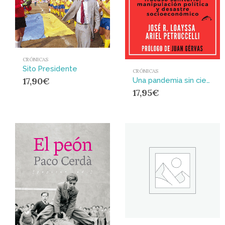
CRÓNICAS
Sito Presidente
CRÓNICAS
17,90
€
Una pandemia sin ciencia ni ética : Covid-19: fracaso sanitario, manipulación política y desastr
17,95
€