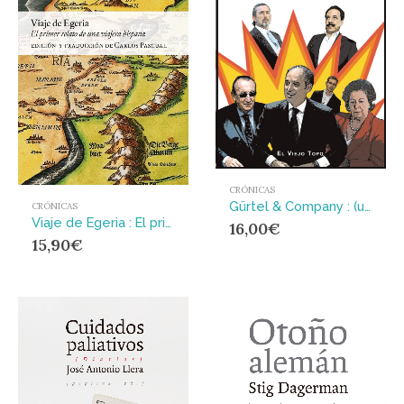
CRÓNICAS
Gürtel & Company : (una serie valenciana)
CRÓNICAS
Viaje de Egeria : El primer relato de una viajera hispana
16,00
€
15,90
€