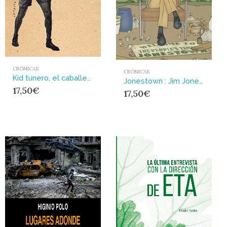
CRÓNICAS
CRÓNICAS
Kid tunero, el caballero del ring
Jonestown : Jim Jones y la secta del Templo del Pueblo
17,50
€
17,50
€