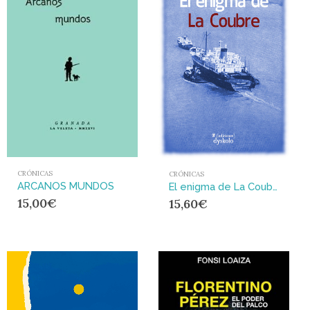
CRÓNICAS
CRÓNICAS
ARCANOS MUNDOS
El enigma de La Coubre
15,00
€
15,60
€