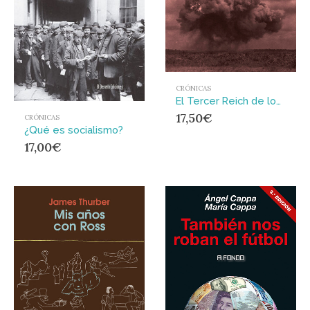
CRÓNICAS
El Tercer Reich de los sueños
17,50
€
CRÓNICAS
¿Qué es socialismo?
17,00
€