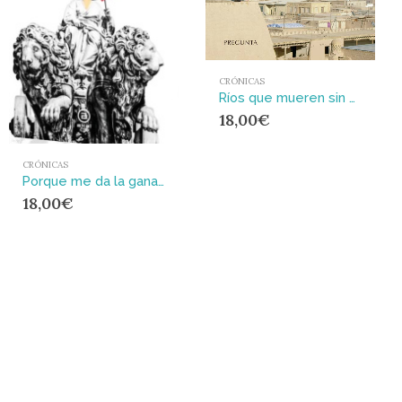
CRÓNICAS
Ríos que mueren sin mar : Viaje por las culturas de Asia central
18,00
€
CRÓNICAS
Porque me da la gana : Ayuso, la nueva lideresa
18,00
€