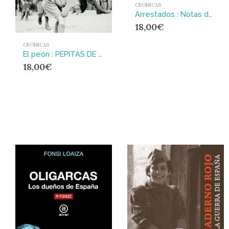
CRÓNICAS
Arrestados : Notas de un periodista desde una prisión turca
18,00
€
CRÓNICAS
El peón : PEPITAS DE CALABAZA. MACHADO
18,00
€