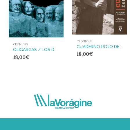
CRÓNICAS
CRÓNICAS
CUADERNO ROJO DE LA GUERRA DE ESPAÑA
OLIGARCAS / LOS DUEÑOS DE ESPAÑA : Los dueños de España
18,00
€
18,00
€