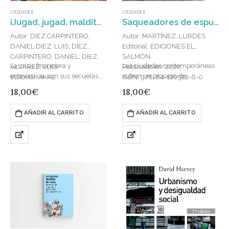
CIUDADES
CIUDADES
Saqueadores de espuma : La ciudad y sus grietas
¡Jugad, jugad, malditos! : La epidemia del juego en España: ludópatas y capos del azar
Autor: MARTÍNEZ, LURDES
Autor: DIEZ CARPINTERO,
Editorial: EDICIONES EL
DANIEL DIEZ, LUIS; DÍEZ
SALMÓN
CARPINTERO, DANIEL; DÍEZ
Las ciudades contemporáneas
La crisis financiera y
Publicado en: 2020
ÁLVAREZ, LUIS
sufren un proceso de
económica, con sus secuelas
ISBN: 978-84-120322-6-0
Editorial: AKAL
homogeneización y
de desempleo, precariedad y
Publicado en: 2020
18,00
€
18,00
€
mercantilización que está
aumento de las…
ISBN: 978-84-460-4866-4
acabando con las
AÑADIR AL CARRITO
AÑADIR AL CARRITO
particularidades y con la vida
cotidiana que…