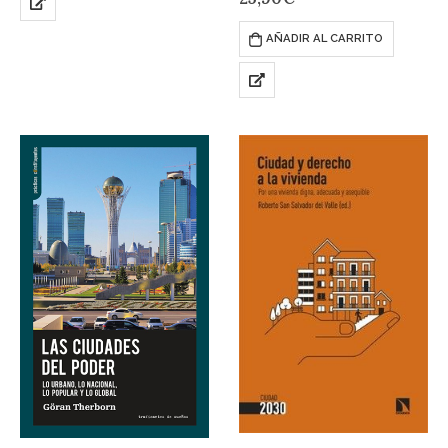
estructurales frente a la
Situacionista forjó su concepto
experiencia corporal y cotidiana
de psicogeografía. Según Guy
AÑADIR AL CARRITO
de la ciudadanía. Pero…
Debord, uno de sus
principales…