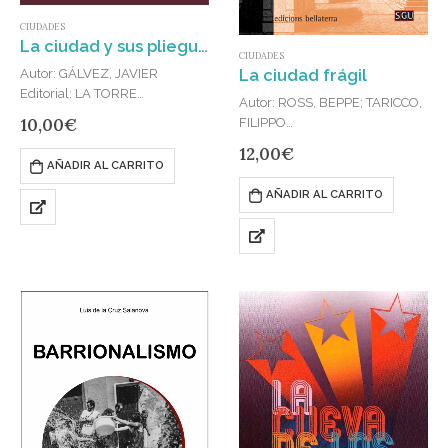
CIUDADES
La ciudad y sus pliegues
CIUDADES
La ciudad frágil
Autor: GÁLVEZ, JAVIER
Editorial: LA TORRE
Autor: ROSS, BEPPE; TARICCO,
MAGNÉTICA
10,00
€
FILIPPO
Publicado en: 2025
Editorial: EDICIONES
12,00
€
ISBN: 978-84-949394-6-4
BELLATERRA
AÑADIR AL CARRITO
Los textos que componen este
Publicado en: 2018
libro pretenden reivindicar esa
AÑADIR AL CARRITO
ISBN: 978-84-7290-482-8
actividad, cada vez más
anacrónica por improductiva y
soberana, que consiste en
pasear…