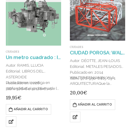
CIUDADES
CIUDAD POROSA: WALTER BENJAMIN Y LA ARQUITECTURA
CIUDADES
Un metro cuadrado : IV PREMIO NO FICCION ASTEROIDE
Autor: DÉOTTE, JEAN-LOUIS
Autor: RAMIS, LLUCIA
Editorial: METALES PESADOS
Editorial: LIBROS DEL
Publicado en: 2014
ASTEROIDE
WALTER BENJAMIN Y LA
ISBN: 978-956-8415-63-1
Llucia Ramis investiga en
Publicado en: 2026
ARQUITECTURAQue la
profundidad el problema de la
ISBN: 978-84-10178-61-8
arquitectura sea el tema central
20,00
€
vivienda en nuestro país a
del último libro de este autor se
19,95
€
través de su propia experiencia
debe a que sus últimas…
AÑADIR AL CARRITO
como inquilina. «Poder decir…
AÑADIR AL CARRITO