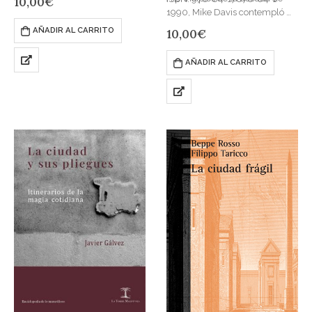
10,00
€
Publicado en: 2018
1990, Mike Davis contempló en
ISBN: 978-84-15862-63-5
las políticas urbanas de Los
AÑADIR AL CARRITO
10,00
€
Ángeles o Las Vegas, un
mañana cuya violencia…
AÑADIR AL CARRITO