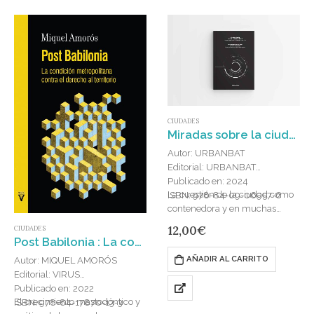
CIUDADES
Miradas sobre la ciudad instantánea
Autor: URBANBAT
Editorial: URBANBAT
Publicado en: 2024
La cuestión de la ciudad como
ISBN: 978-84-09-06957-6
contenedora y en muchas
ocasiones como promotora de
12,00
€
CIUDADES
grandes eventos (culturales,
Post Babilonia : La condición metropolitana contra el derecho al territorio
deportivos, científicos…),
AÑADIR AL CARRITO
Autor: MIQUEL AMORÓS
además de ser una estrategia
Editorial: VIRUS
para…
Publicado en: 2022
El crecimiento mastodóntico y
ISBN: 978-84-17870-13-3