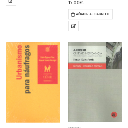
17,00
€
en este ensayo los mapas
mundo moderno se habían
posibles de la precariedad y la
convertido en focos de…
…
AÑADIR AL CARRITO