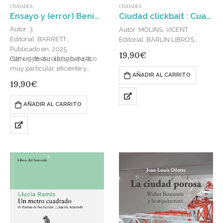
CIUDADES
CIUDADES
Ensayo y (error) Benidorm
Ciudad clickbait : Cuando buscar casa en tu ciudad se volvió una pesadilla
Autor: 3
Autor: MOLINS, VICENT
Editorial: BARRETT
Editorial: BARLIN LIBROS
Publicado en: 2025
Publicado en: 2025
19,90
€
Con un desarrollo urbanístico
ISBN: 978-84-18690-64-8
ISBN: 978-84-128892-8-4
muy particular, eficiente y
Barrios convertidos en
AÑADIR AL CARRITO
sostenible, Benidorm es
decorados donde proliferan los
19,90
€
conocida como la «Nueva York
Airbnb y los apartamentos
del Mediterráneo» por la
turísticos; alcaldes
AÑADIR AL CARRITO
cantidad de rascacielos que
obsesionados con las luces de
dibujan…
navidades, en busca del titular…