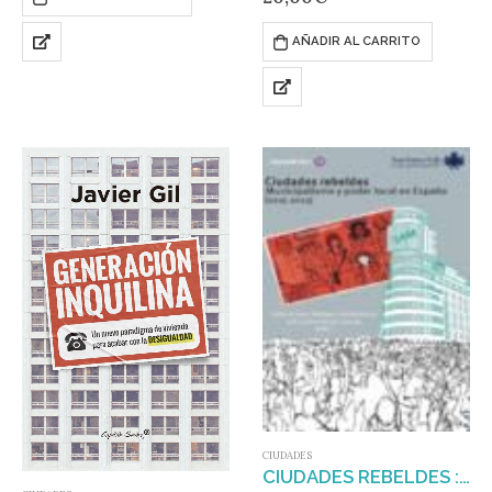
ISBN: 978-84-943111-4-7
motivo de la celebración de la
10ª edición del festival de
AÑADIR AL CARRITO
arquitectura, urbanismo…
CIUDADES
CIUDADES REBELDES : MUNICIPALISMO Y PODER LOCAL EN ESPAÑA (2015-2023)