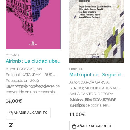
CIUDADES
Airbnb : La ciudad uberizada
Autor: BROSSAT, IAN
CIUDADES
Metropolice : Seguridad y policia en la ciudad neoliberal
Editorial: KATAKRAK LIBURUAK
Publicado en: 2019
Autor: GARCÍA GARCÍA,
La economía colaborativa se ha
ISBN: 978-84-16946-25-9
SERGIO; MENDIOLA, IGNACIO;
convertido en una economía de
ÁVILA CANTOS, DÉBORA
la depredación. Nuestras
Londres, Nueva York, Pekín,
Editorial: TRAFICANTES DE
14,00
€
ciudades están recorridas por
Metropolice podría ser
SUEÑOS
multinacionales que,
cualquier ciudad neoliberal
Publicado en: 2021
AÑADIR AL CARRITO
14,00
€
parapetadas tras la bella…
desgarrada por la desigualdad,
ISBN: 978-84-124538-0-5
atravesada por…
AÑADIR AL CARRITO