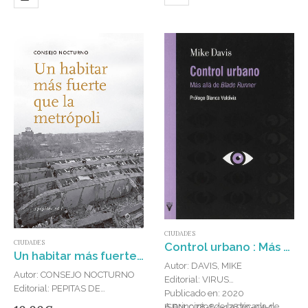
CIUDADES
CIUDADES
Control urbano : Más allá de Blade Runner
Un habitar más fuerte que la metrópoli
Autor: DAVIS, MIKE
Autor: CONSEJO NOCTURNO
Editorial: VIRUS
Editorial: PEPITAS DE
Publicado en: 2020
CALABAZA
A principios de la década de
ISBN: 978-84-17870-04-1