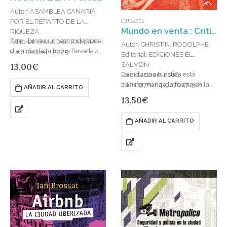
Autor: ASAMBLEA CANARIA
POR EL REPARTO DE LA
CIUDADES
Mundo en venta : Crítica de la sinrazón turística
RIQUEZA
Este libro es un recorrido por el
Editorial: BALADRE ZAMBRA
Autor: CHRISTIN, RODOLPHE
dia a dia de la lucha llevada a
Publicado en: 2025
Editorial: EDICIONES EL
cabo por…
ISBN: 978-84-128677-4-9
SALMÓN
13,00
€
La industria turística está
Publicado en: 2018
transformando la forma en la
ISBN: 978-84-947647-3-8
AÑADIR AL CARRITO
que experimentamos el
13,50
€
mundo. La movilidad constante
y el consumo de «eventos»
AÑADIR AL CARRITO
han…