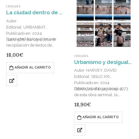
CIUDADES
La ciudad dentro de casa : Formas de entender y «habitar lo doméstico»
Autor:
Editorial: URBANBAT
Publicado en: 2024
“La ciudad (es)casa” es una
ISBN: 978-84-09-26711-8
recopilación de textos de
diferentes autores escritos con
18,00
€
CIUDADES
motivo de la celebración de la
Urbanismo y desigualdad social
10ª edición del festival de
AÑADIR AL CARRITO
arquitectura,…
Autor: HARVEY, DAVID
Editorial: SIGLO XXI
Publicado en: 2014
Desde la publicación en 1973
ISBN: 978-84-323-0252-7
de esta obra seminal, la
geografía crítica impulsada por
18,90
€
David Harvey se ha ido
configurando como una de…
AÑADIR AL CARRITO