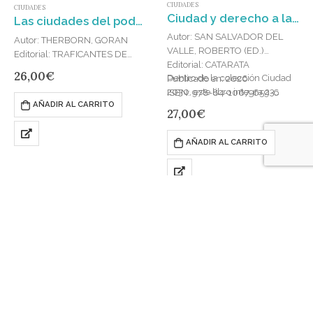
CIUDADES
CIUDADES
Ciudad y derecho a la vivienda : Por una vivienda digna, adecuada y asequible
Las ciudades del poder. : Lo urbano, lo nacional, lo popular y lo global
Autor: SAN SALVADOR DEL
Autor: THERBORN, GORAN
VALLE, ROBERTO (ED.)
Editorial: TRAFICANTES DE
Editorial: CATARATA
SUEÑOS
26,00
€
Dentro de la colección Ciudad
Publicado en: 2026
Publicado en: 2020
2030, este libro integra 23
ISBN: 978-84-1067-659-6
ISBN: 978-84-122762-0-6
AÑADIR AL CARRITO
contribuciones en torno a las
27,00
€
ciudades y el derecho a…
AÑADIR AL CARRITO