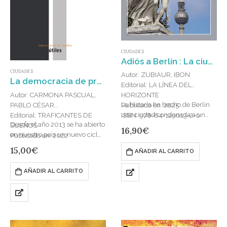
CIUDADES
Adiós a Berlín : La ciudad en continua reinvención
CIUDADES
Autor: ZUBIAUR, IBON
La democracia de propietarios : Fondos de inversión, rentismo popular y la lucha por la vivienda
Editorial: LA LÍNEA DEL
Autor: CARMONA PASCUAL,
HORIZONTE
La historia ha hecho de Berlín
PABLO CÉSAR
Publicado en: 2025
una ciudad condenada a un
Editorial: TRAFICANTES DE
ISBN: 978-84-129013-2-0
Desde el año 2013 se ha abierto
continuo cambio. Sus
SUEÑOS
16,90
€
en nuestro país un nuevo ciclo
transformaciones urbanísticas,
Publicado en: 2022
inmobiliario. La Gran Recesión
producto de la interacción
ISBN: 978-84-125753-3-0
15,00
€
AÑADIR AL CARRITO
iniciada en 2008…
política…
AÑADIR AL CARRITO