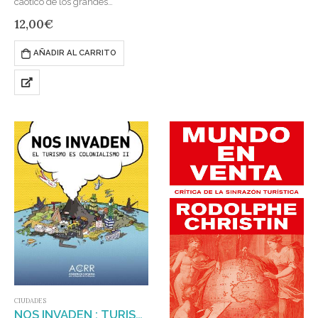
caótico de los grandes
monstruos metropolitanos no
12,00
€
supone solamente la
destrucción de sus entornos,
AÑADIR AL CARRITO
sino también la supresión
misma del…
CIUDADES
NOS INVADEN : TURISMO ES COLONIALISMO II