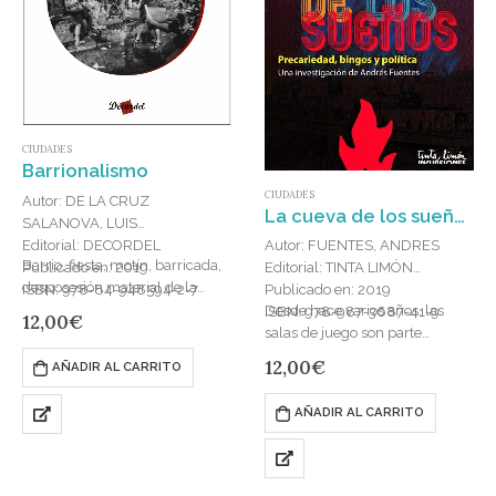
CIUDADES
Barrionalismo
CIUDADES
Autor: DE LA CRUZ
La cueva de los sueños : Precariedad, bingos y política
SALANOVA, LUIS
Editorial: DECORDEL
Autor: FUENTES, ANDRES
Barrio, fiesta, motín, barricada,
Publicado en: 2019
Editorial: TINTA LIMÓN
desposesión material de la
ISBN: 978-84-948594-2-7
Publicado en: 2019
memoria, gentrificación ?sin
Desde hace varios años, las
ISBN: 978-987-3687-41-9
12,00
€
hipsters?, urbanismo defensivo,
salas de juego son parte
asambleas, clasismo,
fundamental de nuestras
12,00
€
AÑADIR AL CARRITO
resistencias, smart cities (lo
ciudades. Por allí deambulan
menos),…
vidas de todos los sectores
AÑADIR AL CARRITO
sociales…