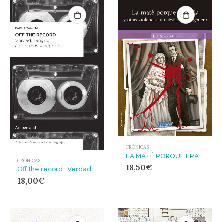
CRÓNICAS
LA MATÉ PORQUE ERA MÍA Y OTRAS VIOLENCIAS DOMÉSTICAS Y DE GÉNERO
CRÓNICAS
18,50
€
Off the record : Verdad, sangre, algoritmos y negocios
18,00
€