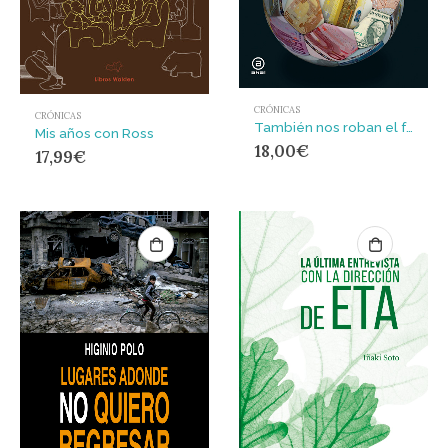
CRÓNICAS
CRÓNICAS
También nos roban el fútbol
Mis años con Ross
18,00
€
17,99
€