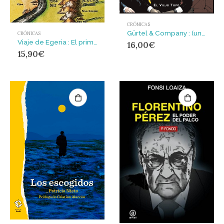
CRÓNICAS
Gürtel & Company : (una serie valenciana)
CRÓNICAS
Viaje de Egeria : El primer relato de una viajera hispana
16,00
€
15,90
€