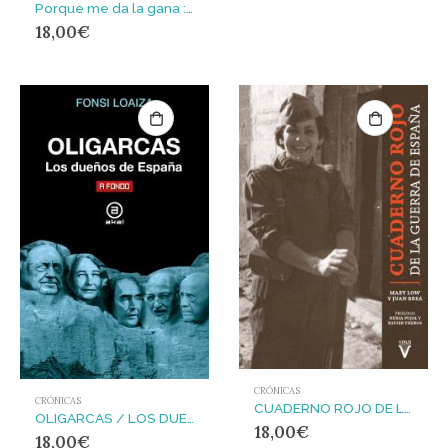
Porque me da la gana : Ayuso, la nueva lideresa
18,00
€
CRÓNICAS
CRÓNICAS
CUADERNO ROJO DE LA GUERRA DE ESPAÑA
OLIGARCAS / LOS DUEÑOS DE ESPAÑA : Los dueños de España
18,00
€
18,00
€