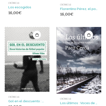
CRÓNICAS
CRÓNICAS
Los escogidos
Florentino Pérez, el poder del palco : AKAL
16,00
€
16,00
€
CRÓNICAS
CRÓNICAS
Gol en el descuento : Doce historias de fútbol popular
Los últimos : Voces de la Laponia española