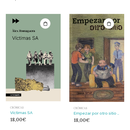
CRÓNICAS
CRÓNICAS
Víctimas SA
Empezar por otro sitio : Artículos 2017-2025
18,00
€
18,00
€