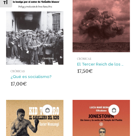
Alternar tamaño de letra
CRÓNICAS
El Tercer Reich de los sueños
17,50
€
CRÓNICAS
¿Qué es socialismo?
17,00
€