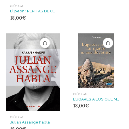
CRÓNICAS
El peón : PEPITAS DE CALABAZA. MACHADO
18,00
€
CRÓNICAS
LUGARES A LOS QUE MI MADRE NO QUISO LLEVARME
18,00
€
CRÓNICAS
Julian Assange habla
18,00
€