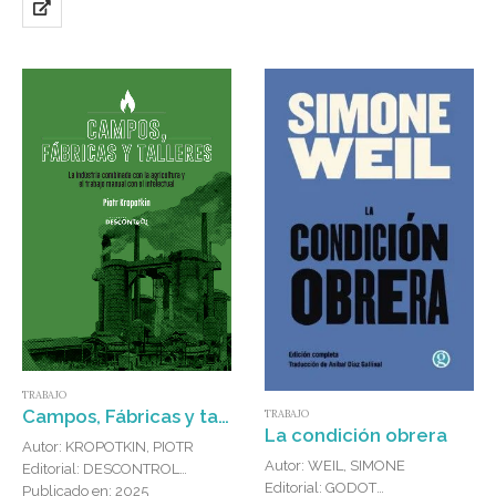
no se conforma…
TRABAJO
Campos, Fábricas y talleres : La indústria combinada con la agricultura y el trabajo manual con el intelectual
TRABAJO
La condición obrera
Autor: KROPOTKIN, PIOTR
Autor: WEIL, SIMONE
Editorial: DESCONTROL
Editorial: GODOT
Publicado en: 2025