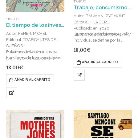
TRABAJO
Trabajo, consumismo y nuevos pobres
Autor: BAUMAN, ZYGMUNT
TRABAJO
Editorial: HERDER
El tiempo de los investidos : Ensayo sobre la nueva cuestión social
Publicado en: 2026
Autor: FEHER, MICHEL
En una sociedad donde el valor
ISBN: 978-84-254-5350-2
Editorial: TRAFICANTES DE
individual se define por la
SUEÑOS
capacidad de consumir, la
18,00
€
El control de las finanzas ha
Publicado en: 2021
pobreza ya no se mide por la
transformado las expectativas y
ISBN: 978-84-122762-9-9
falta de…
AÑADIR AL CARRITO
las prácticas de todos los
18,00
€
actores sociales. Las empresas
han dado prioridad…
AÑADIR AL CARRITO