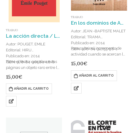
TRABAJO
En los dominios de Amazon : Relato de un infiltrado
TRABAJO
Autor: JEAN -BAPTISTE MALET
La acción directa / Las leyes canallas / El sabotaje
Editorial: TRAMA
Publicado en: 2014
Autor: POUGET, EMILE
Para cubrir el incremento de
ISBN: 978-84-92755-98-1
Editorial: HIRU
actividad cuando se acercan las
Publicado en: 2014
fiestas navideñas, Amazon
Tiene el lector que abre estas
ISBN: 978-84-96584-48-8
15,00
€
contrata a miles de
páginas un objeto raro entre las
trabajadores temporeros. Por
manos: una selección de tres
15,00
€
AÑADIR AL CARRITO
primera vez en…
panfletos históricos del
sindicalismo revolucionario
AÑADIR AL CARRITO
francés de…