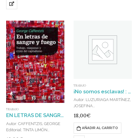
TRABAJO
¡No somos esclavas! : Huelgas de mujeres trabajadoras, ayer y hoy
Autor: LUZURIAGA MARTÍNEZ,
JOSEFINA
TRABAJO
Editorial: LIBROS Y ROSAS
18,00
€
EN LETRAS DE SANGRE Y FUEGO
Publicado en: 2021
Autor: CAFFENTZIS, GEORGE
ISBN: 978-84-09-28204-3
AÑADIR AL CARRITO
Editorial: TINTA LIMÓN
Publicado en: 2020