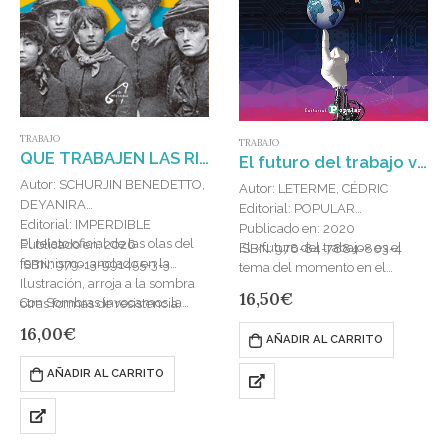
TRABAJO
TRABAJO
QUE TRABAJEN LAS RICAS
El futuro del trabajo visto desde el Sur : CRÍTICA DE LA CUARTA REVOLUCIÓN INDUSTRIAL
Autor: SCHURJIN BENEDETTO,
Autor: LETERME, CÉDRIC
DEYANIRA
Editorial: POPULAR
Editorial: IMPERDIBLE
Publicado en: 2020
El relato oficial de las olas del
Publicado en: 2026
El «futuro del trabajo» es el
ISBN: 978-84-7884-803-4
feminismo, anclado en la
ISBN: 979-13-991455-3-3
tema del momento en el
Ilustración, arroja a la sombra
pequeño mundo de la
16,50
€
Con Sombras invocamos la…
otras formas de resistencia.
«gobernanza global». Casi
todas las organizaciones
16,00
€
AÑADIR AL CARRITO
internacionales lo han…
AÑADIR AL CARRITO