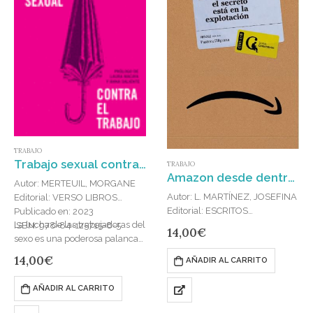
TRABAJO
Trabajo sexual contra el trabajo
TRABAJO
Amazon desde dentro: el secreto está en la explotación
Autor: MERTEUIL, MORGANE
Autor: L. MARTÍNEZ, JOSEFINA
Editorial: VERSO LIBROS
Editorial: ESCRITOS
Publicado en: 2023
La lucha de las trabajadoras del
CONTEXTARIOS
ISBN: 978-84-125715-8-5
14,00
€
sexo es una poderosa palanca
Publicado en: 2024
para cuestionar el trabajo en su
ISBN: 978-84-127996-3-7
14,00
€
AÑADIR AL CARRITO
conjunto.Para algunos,
Este libro recoge las voces en
reconocer el trabajo sexual…
primera persona de quienes
AÑADIR AL CARRITO
están enfrentando los retos de
construir un sindicalismo que