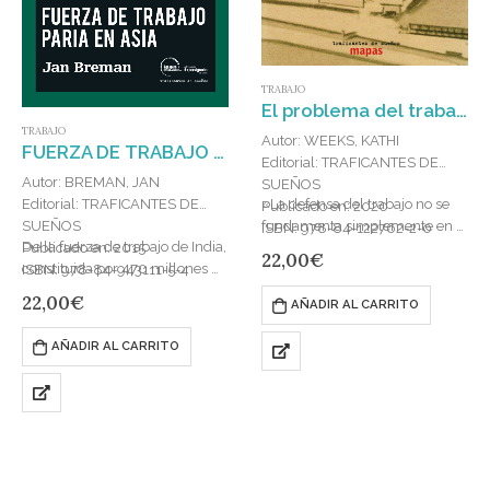
TRABAJO
El problema del trabajo : Feminismo, marxismo, políticas contra el trabajo e imaginarios más allá del trabajo
TRABAJO
Autor: WEEKS, KATHI
FUERZA DE TRABAJO PARIA EN ASIA
Editorial: TRAFICANTES DE
Autor: BREMAN, JAN
SUEÑOS
Editorial: TRAFICANTES DE
«La defensa del trabajo no se
Publicado en: 2020
SUEÑOS
fundamenta simplemente en la
ISBN: 978-84-122762-2-0
De la fuerza de trabajo de India,
Publicado en: 2015
necesidad económica y el
22,00
€
constituida por 470 millones de
ISBN: 978-84-943111-5-4
deber social; se suele
personas, el 93 por 100, esto es,
comprender como una
22,00
€
AÑADIR AL CARRITO
430 millones, trabaja…
práctica…
AÑADIR AL CARRITO