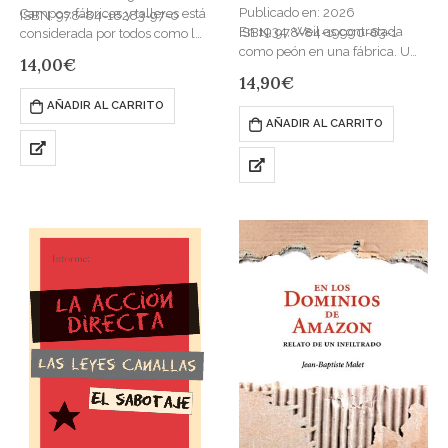
Publicado en: 2026
Campos, fábricas y talleres está
ISBN: 978-84-18283-97-0
En 1934, Weil es contratada
ISBN: 978-84-19990-63-1
considerada por todos como la
como peón en una fábrica. Una
obra sociológica y científca de
14,00
€
profesora que quería vivir la
mayor cuantía que escribió su
14,90
€
vida del obrero, compartir sus
autor, el «príncipe anarquista»,
AÑADIR AL CARRITO
penas, sentir su…
…
AÑADIR AL CARRITO