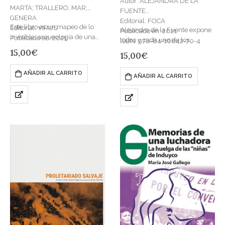
Autor: ALEJANDRA DE LA
MARTA; TRALLERO, MAR;
FUENTE
GENERA
Editorial: FOCA
Este libro es un mapeo de lo
Editorial: VIRUS
Alejandra de la Fuente expone
Publicado en: 2021
invisible, arqueología de una
Publicado en: 2021
todos y cada uno de los
ISBN: 978-84-16842-70-4
realidad: la de las trabajadoras
ISBN: 978-84-17870-11-9
aspectos de la precariedad. Su
15,00
€
15,00
€
sexuales durante el período…
proyecto de investigación,
Mierda Jobs, ha…
AÑADIR AL CARRITO
AÑADIR AL CARRITO