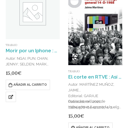
TRABAJO
Morir por un Iphone : Apple, Foxconn y las luchas de los trabajadores en China
Autor: NGAI, PUN; CHAN,
JENNY; SELDEN, MARK
Editorial: DESCONTROL
TRABAJO
15,00
€
Publicado en: 2019
El corte en RTVE : Así arrancó la huelga general 14-D-1988
ISBN: 978-84-17190-06-4
Autor: MARTÍNEZ MUÑOZ,
AÑADIR AL CARRITO
JAIME
Editorial: GARAJE
Casi ocho millones de
Publicado en: 2020
trabajadores fueron a la huelga
ISBN: 978-84-121087-1-2
el 14 de diciembre de 1988, a
15,00
€
la que se sumaron el comercio,
la…
AÑADIR AL CARRITO