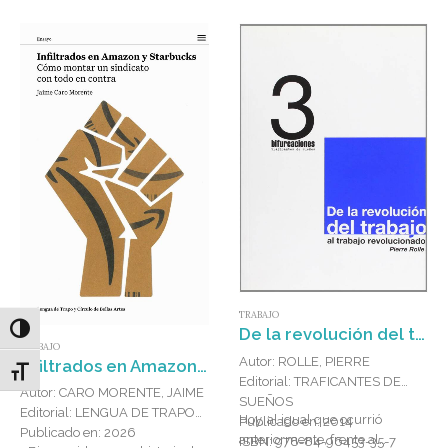
TRABAJO
Alternar alto contraste
De la revolución del trabajo al trabajo revolucionado : investigaciones sobre las transformaciones de la Unión Soviética y Rusia
TRABAJO
Autor: ROLLE, PIERRE
Infiltrados en Amazon y Starbucks : Cómo montar un sindicato con todo en contra
Alternar tamaño de letra
Editorial: TRAFICANTES DE
Autor: CARO MORENTE, JAIME
SUEÑOS
Editorial: LENGUA DE TRAPO
Hoy, al igual que ocurrió
Publicado en: 2014
Publicado en: 2026
anteriormente, frente al
ISBN: 978-84-96453-35-7