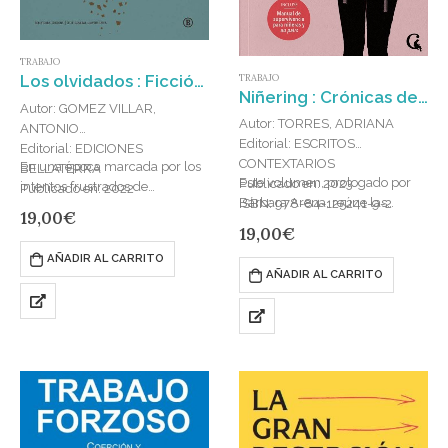
TRABAJO
Los olvidados : Ficción de un proletariado reaccionario
TRABAJO
Niñering : Crónicas de una cuidadora explotada en Europa
Autor: GOMEZ VILLAR,
Autor: TORRES, ADRIANA
ANTONIO
Editorial: ESCRITOS
Editorial: EDICIONES
CONTEXTARIOS
En una época marcada por los
BELLATERRA
Este volumen, prologado por
Publicado en: 2023
intentos frustrados de
Publicado en: 2022
Bárbara Arena, reúne las
ISBN: 978-84-125241-9-2
transformación social, y desde
ISBN: 978-84-19160-05-8
19,00
€
reflexiones, consejos prácticos y
un afecto de desesperanza y
19,00
€
memorias ?aupairísticas? de
cancelación del futuro,
AÑADIR AL CARRITO
Adriana Torres durante sus
proliferan…
AÑADIR AL CARRITO
años en el…