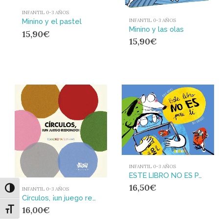
INFANTIL 0-3 AÑOS
INFANTIL 0-3 AÑOS
Minino y el pastel
Minino y las olas
15,90
€
15,90
€
INFANTIL 0-3 AÑOS
ESTE LIBRO NO ES PARA TI
16,50
€
INFANTIL 0-3 AÑOS
Alternar alto contraste
Círculos, ¡un juego redondo! : YA
16,00
€
Alternar tamaño de letra