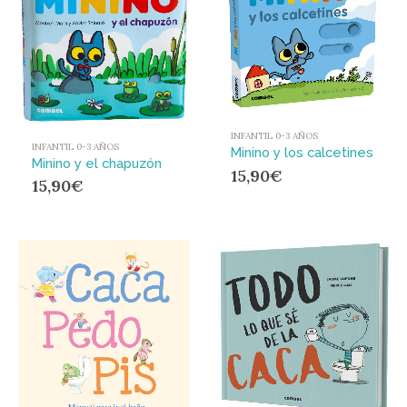
INFANTIL 0-3 AÑOS
INFANTIL 0-3 AÑOS
Minino y los calcetines
Minino y el chapuzón
15,90
€
15,90
€