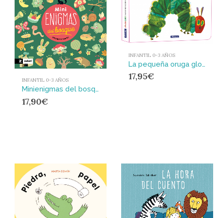
INFANTIL 0-3 AÑOS
La pequeña oruga glotona. El libro pop-up (Colección Eric Carle)
17,95
€
INFANTIL 0-3 AÑOS
Minienigmas del bosque
17,90
€