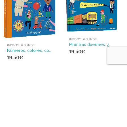
INFANTIL 0-3 AÑOS
Mientras duermes. ¿Quién trabaja de noche?
INFANTIL 0-3 AÑOS
Números, colores, contrarios, formas ¡y yo!
19,50
€
19,50
€