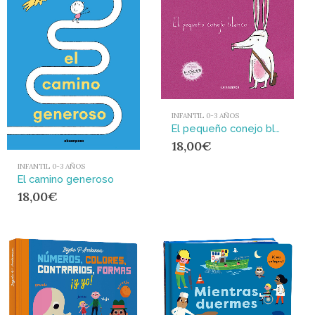
INFANTIL 0-3 AÑOS
El pequeño conejo blanco (formato grande) : El pequeño conejo blanco
18,00
€
INFANTIL 0-3 AÑOS
El camino generoso
18,00
€