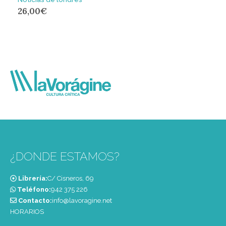
26,00
€
¿DONDE ESTAMOS?
Librería:
C/ Cisneros, 69
Teléfono:
‭942 375 226‬
Contacto:
info@lavoragine.net
HORARIOS