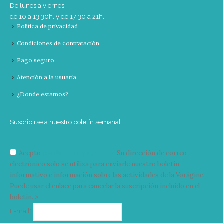
De lunes a viernes
de 10 a 13:30h. y de 17:30 a 21h.
Política de privacidad
Condiciones de contratación
Pago seguro
Atención a la usuaria
¿Donde estamos?
Suscribirse a nuestro boletín semanal
Acepto
condiciones y términos
Su dirección de correo
electrónico solo se utiliza para enviarle nuestro boletín
informativo e información sobre las actividades de la Vorágine.
Puede usar el enlace para cancelar la suscripción incluido en el
boletín. >
Correo
E-mail*
electrónico