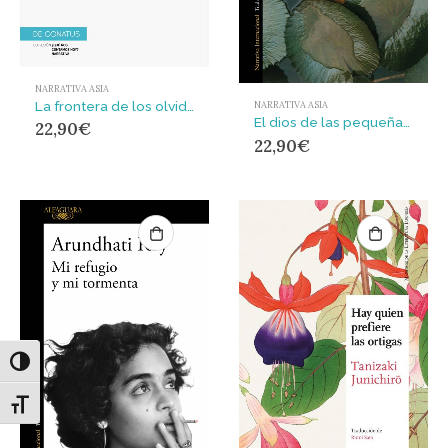
NARRATIVA ASIA
La frontera de los olvidados
NARRATIVA ASIA
El dios de las pequeñas cosas
22,90
€
22,90
€
Alternar alto contraste
Alternar tamaño de letra