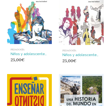
PEDAGOGÍA
PEDAGOGÍA
Niños y adolescentes en mutación : Instrucciones para padres, educadores, maestros y terapeutas
Niños y adolescentes con grandes dificultades : La revolución socioterapéutica
25,00
€
25,00
€