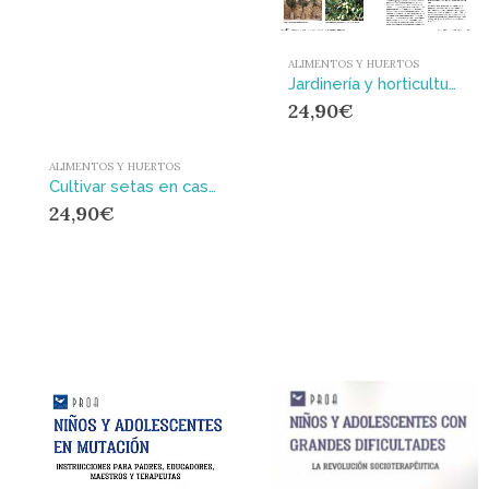
ALIMENTOS Y HUERTOS
Jardinería y horticultura adaptadas al cambio climático : Consejos prácticos para tener un huerto y un jardín resilientes
24,90
€
ALIMENTOS Y HUERTOS
Cultivar setas en casa : Guía completa para conocer, cultivar y amar los hongos
24,90
€