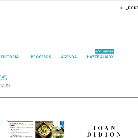
¿DÓN
#COLAVORA
EDITORIAL
PROCESOS
AGENDA
HAZTE ALIADX
es
IALES