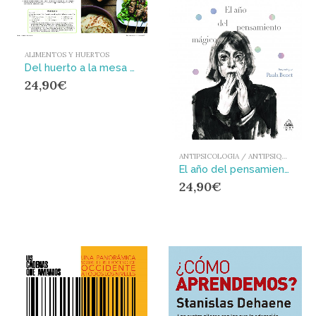
ALIMENTOS Y HUERTOS
Del huerto a la mesa : Una guía para cultivar, cosechar, conservar y cocinar tus alimentos
24,90
€
ANTIPSICOLOGIA / ANTIPSIQUIATRIA
El año del pensamiento mágico (edición ilustrada)
24,90
€