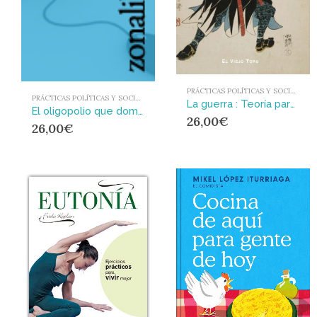
PRÁCTICAS POLÍTICAS Y SOCIALES
PRÁCTICAS POLÍTICAS Y SOCIALES
La guerra : Teoría para los conflictos del siglo XXI
El oligopolio que domina el sistema eléctrico : Consecuencias para la transición energética
26,00
€
26,00
€