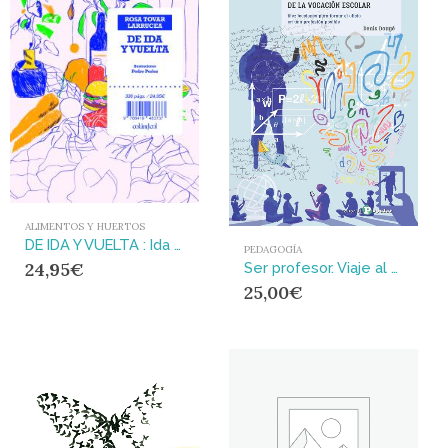
ALIMENTOS Y HUERTOS
DE IDA Y VUELTA : Ida y vuelta
PEDAGOGÍA
24,95
€
Ser profesor. Viaje al centro de la vocación escolar : Diez lecciones para tomar el oficio en una profesión posible
25,00
€