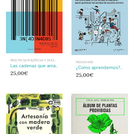
PRÁCTICAS POLÍTICAS Y SOCIALES
PEDAGOGÍA
Las cadenas que amamos : Una panorámica sobre el retroceso de Occidente a todos los niveles
¿Cómo aprendemos? : Los cuatro pilares con los que la educación puede potenciar los talentos de nuestro cerebro
25,00
€
25,00
€