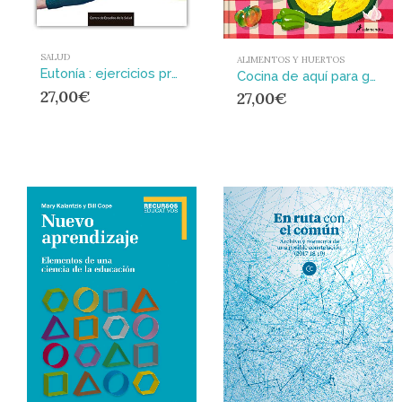
SALUD
ALIMENTOS Y HUERTOS
Eutonía : ejercicios prácticos para vivir mejor
Cocina de aquí para gente de hoy
27,00
€
27,00
€