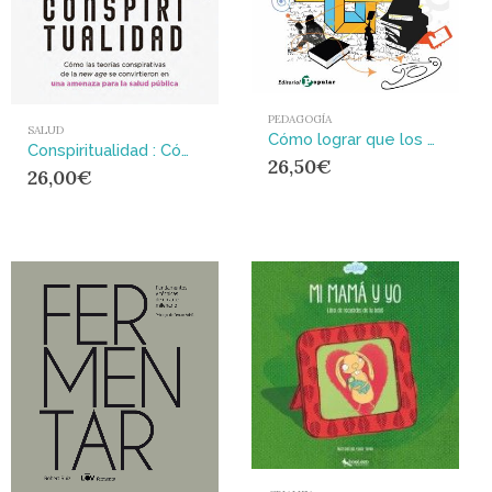
PEDAGOGÍA
SALUD
Cómo lograr que los alumnos trabajen en la escuela : Siete claves para enseñar de manera diferente
Conspiritualidad : Cómo las teorías conspirativas de la new age se convirtieron
26,50
€
26,00
€