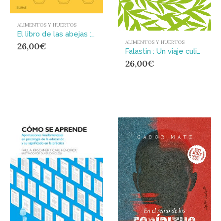
ALIMENTOS Y HUERTOS
El libro de las abejas : Descubrir y preservar su maravilloso mundo para las futuras generaciones
ALIMENTOS Y HUERTOS
26,00
€
Falastin : Un viaje culinario
26,00
€