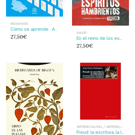
PEDAGOGÍA
Cómo se aprende : Aportaciones fundamentales en psicología de la educación y su significado en la práctica
SALUD
27,50
€
En el reino de los espíritus hambrientos : Encuentros cercanos con la adicción
27,50
€
ANTIPSICOLOGIA / ANTIPSIQUIATRIA
Freud: la escritura, la literatura : (inconsciente ideológico, inconsciente libidinal)