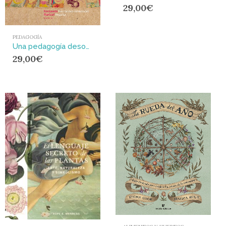
29,00
€
PEDAGOGÍA
Una pedagogía desobediente : Tejer la vida del aula y de la escuela desde proyectos de indagación
29,00
€