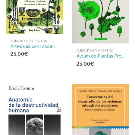
ALIMENTOS Y HUERTOS
Artesanía con madera verde : 300 objetos cotidianos, de cucharas a taburetes
ALIMENTOS Y HUERTOS
25,00
€
Álbum de Plantas Prohibidas
25,00
€