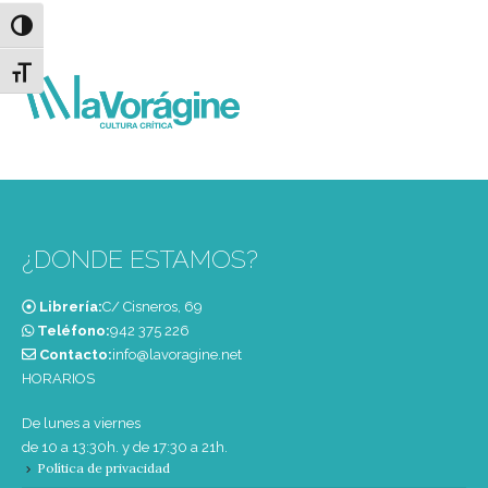
Alternar alto contraste
Alternar tamaño de letra
¿DONDE ESTAMOS?
Librería:
C/ Cisneros, 69
Teléfono:
‭942 375 226‬
Contacto:
info@lavoragine.net
HORARIOS
De lunes a viernes
de 10 a 13:30h. y de 17:30 a 21h.
Política de privacidad