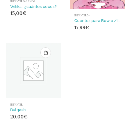
INFANTIL 0-3 AÑOS
Wilika : ¿cuántos cocos?
15,00
€
INFANTIL 7+
Cuentos para Bowie / [editores, Daniel Madrid y Bárbara Cáceres Chomalí ; ilustración de portada y diseño por Mariano Xerez].
17,99
€
INFANTIL
Bulqash
20,00
€