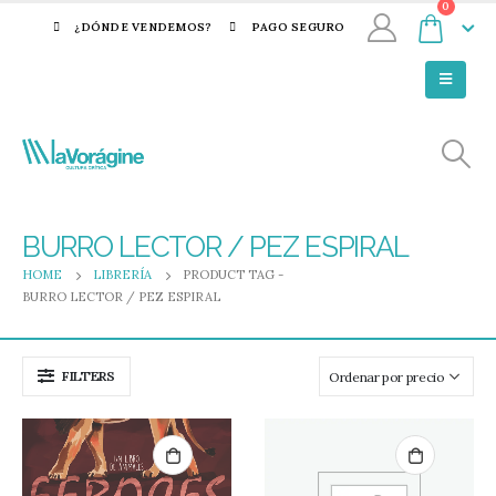
0
¿DÓNDE VENDEMOS?
PAGO SEGURO
BURRO LECTOR / PEZ ESPIRAL
HOME
LIBRERÍA
PRODUCT TAG -
BURRO LECTOR / PEZ ESPIRAL
FILTERS