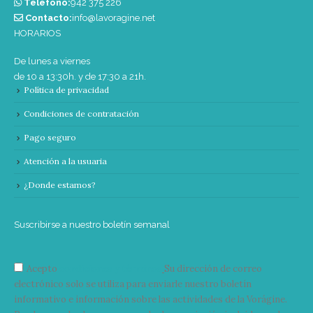
Teléfono:
‭942 375 226‬
Contacto:
info@lavoragine.net
HORARIOS
De lunes a viernes
de 10 a 13:30h. y de 17:30 a 21h.
Política de privacidad
Condiciones de contratación
Pago seguro
Atención a la usuaria
¿Donde estamos?
Suscribirse a nuestro boletín semanal
Acepto
condiciones y términos
Su dirección de correo
electrónico solo se utiliza para enviarle nuestro boletín
informativo e información sobre las actividades de la Vorágine.