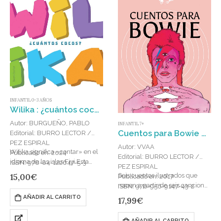
INFANTIL 0-3 AÑOS
Wilika : ¿cuántos cocos?
Autor: BURGUEÑO, PABLO
INFANTIL 7+
Cuentos para Bowie / [editores, Daniel Madrid y Bárbara Cáceres Chomalí ; ilustración de portada y diseño por Mariano Xerez].
Editorial: BURRO LECTOR /
PEZ ESPIRAL
Autor: VVAA
Wilika significa «contar» en el
Publicado en: 2024
Editorial: BURRO LECTOR /
idioma de las islas Fiyi.Esta
ISBN: 978-84-122647-5-3
PEZ ESPIRAL
obra dedicada a la primera
15,00
€
Seis cuentos ilustrados que
Publicado en: 2017
infancia no es simplemente
nacen a partir de seis canciones
ISBN: 978-956-9147-43-2
un…
fundamentales de David
AÑADIR AL CARRITO
17,99
€
Bowie. Un libro dedicado a
ninos y grandes,…
AÑADIR AL CARRITO