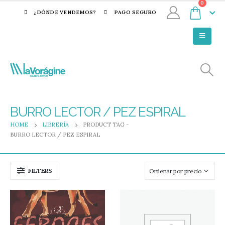
0
¿DÓNDE VENDEMOS?
PAGO SEGURO
BURRO LECTOR / PEZ ESPIRAL
HOME
LIBRERÍA
PRODUCT TAG -
BURRO LECTOR / PEZ ESPIRAL
FILTERS