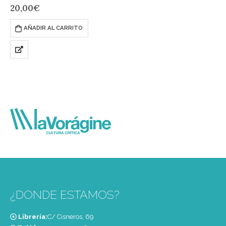
Y los conejos esperan ansiosos
20,00
€
ese día especial….
AÑADIR AL CARRITO
¿DONDE ESTAMOS?
Librería:
C/ Cisneros, 69