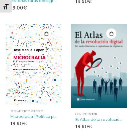
19,90
€
Historias raras del siglo XX
19,00
€
Alternar tamaño de letra
PENSAMIENTO POLÍTICO
COMUNICACIÓN
Microcracia : Política para hacer un país desde su gente
El Atlas de la revolución digital : Del sueño libertario al capitalismo de vigilancia
19,90
€
19,90
€