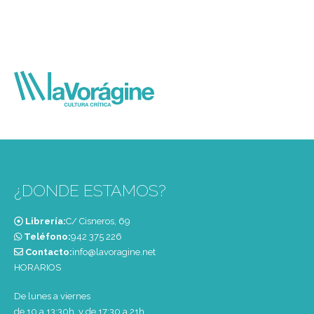
¿DONDE ESTAMOS?
Librería:
C/ Cisneros, 69
Teléfono:
‭942 375 226‬
Contacto:
info@lavoragine.net
HORARIOS
De lunes a viernes
de 10 a 13:30h. y de 17:30 a 21h.