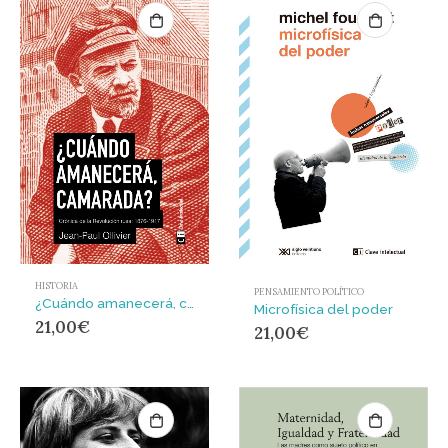
HISTORIA
PENSAMIENTO POLÍTICO
¿Cuándo amanecerá, camarada? : Crónica de la revolución rusa: 1876-1917
Microfísica del poder
21,00
€
21,00
€