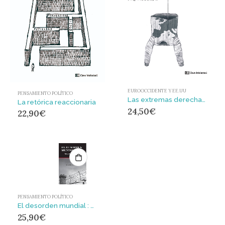
EUROOCCIDENTE Y EE.UU
PENSAMIENTO POLÍTICO
Las extremas derechas en Europa : Nacionalismo, populismo y xenofobia
La retórica reaccionaria
24,50
€
22,90
€
PENSAMIENTO POLÍTICO
El desorden mundial : Guerras de poder, terror y caos
25,90
€