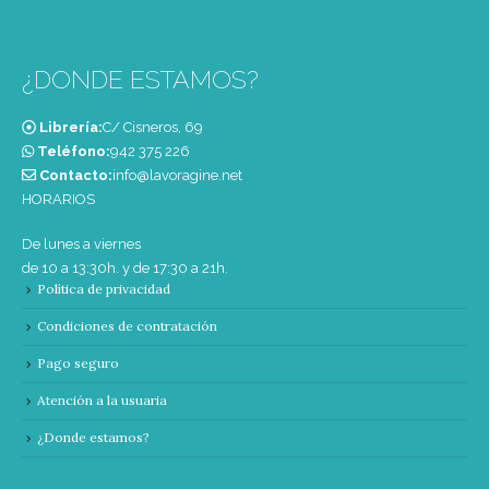
¿DONDE ESTAMOS?
Librería:
C/ Cisneros, 69
Teléfono:
‭942 375 226‬
Contacto:
info@lavoragine.net
HORARIOS
De lunes a viernes
de 10 a 13:30h. y de 17:30 a 21h.
Política de privacidad
Condiciones de contratación
Pago seguro
Atención a la usuaria
¿Donde estamos?