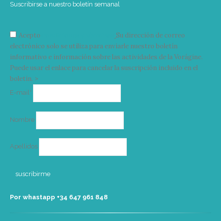
Suscribirse a nuestro boletín semanal
Acepto
condiciones y términos
Su dirección de correo
electrónico solo se utiliza para enviarle nuestro boletín
informativo e información sobre las actividades de la Vorágine.
Puede usar el enlace para cancelar la suscripción incluido en el
boletín. >
Correo
E-mail*
electrónico
Nombre
Apellidos
Por whastapp +34 ‭647 961 848‬