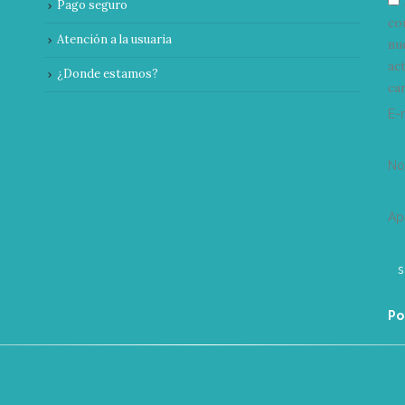
Pago seguro
co
Atención a la usuaria
nu
ac
¿Donde estamos?
can
E-
N
Ap
Po