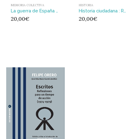
MEMORIA COLECTIVA
HISTORIA
La guerra de España en nuestras raíces : Ancestros, subjetividad y el oficio de historiador
Historia ciudadana : Recontar lo común político que heredamos
20,00
€
20,00
€