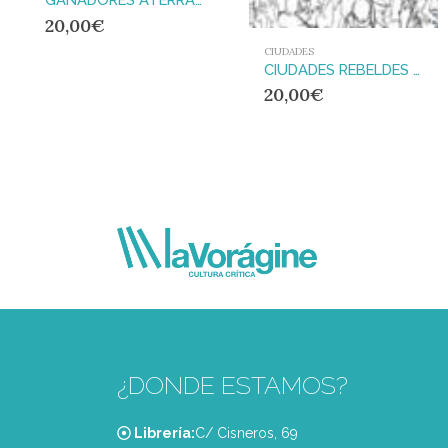
20,00
€
CIUDADES
CIUDADES REBELDES : MUNICIPALISMO Y PODER LOCAL EN ESPAÑA (2015-2023)
20,00
€
¿DONDE ESTAMOS?
Librería:
C/ Cisneros, 69