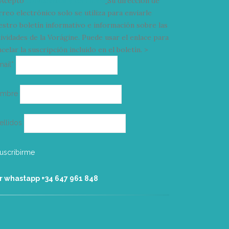
Acepto
condiciones y términos
Su dirección de
rreo electrónico solo se utiliza para enviarle
estro boletín informativo e información sobre las
tividades de la Vorágine. Puede usar el enlace para
celar la suscripción incluido en el boletín. >
Correo
mail*
electrónico
ombre
ellidos
r whastapp +34 ‭647 961 848‬