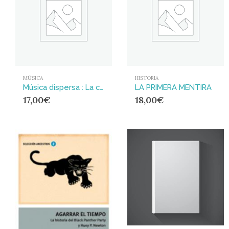
MÚSICA
HISTORIA
Música dispersa : La contracultura de los años setenta en España como si realmente importara
LA PRIMERA MENTIRA
17,00
€
18,00
€