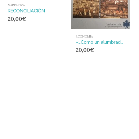
NARRATIVA
RECONCILIACIÓN
20,00
€
ECONOMÍA
«…Como un alumbrado general» : Modos de producción, familia y sexualidad
20,00
€