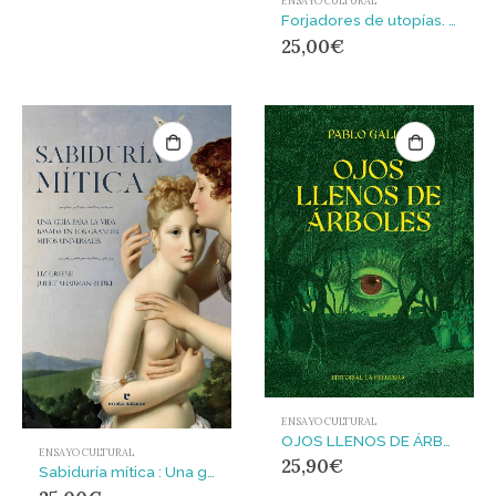
ENSAYO CULTURAL
Forjadores de utopías. Seis escritoras españolas entre dos siglos (XIX-XX) Rosario de Acuña, Sofía Casanova, Carmen de Burgos
25,00
€
ENSAYO CULTURAL
OJOS LLENOS DE ÁRBOLES
ENSAYO CULTURAL
25,90
€
Sabiduría mítica : Una guía para la vida basada en los grandes mitos universales