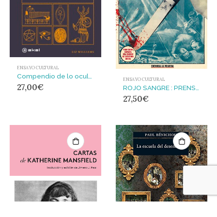
ENSAYO CULTURAL
Compendio de lo oculto
ENSAYO CULTURAL
27,00
€
ROJO SANGRE : PRENSA DE SUCESOS EN ESPAÑA. ANTOLOGÍA ILUSTRADA Y ESPELUZNANTE
27,50
€