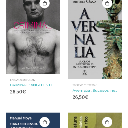
ENSAYO CULTURAL
CRIMINAL : ÁNGELES BELLOS, BÁRBAROS TATUADOS. EL TATUAJE EN ESPAÑA (1888-1993)
ENSAYO CULTURAL
Avernalia : Sucesos inexplicables en la Antigüedad
26,50
€
26,50
€