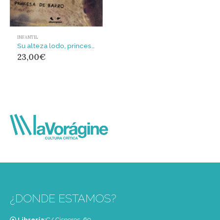
INFANTIL
Su alteza lodo, princesa de barro
23,00
€
¿DONDE ESTAMOS?
Librería:
C/ Cisneros, 69