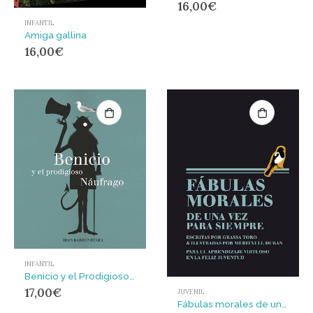
16,00
€
INFANTIL
Amiga gallina
16,00
€
INFANTIL
Benicio y el Prodigioso Náufrago
17,00
€
JUVENIL
Fábulas morales de una vez para siempre