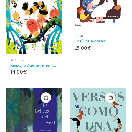
INFANTIL
¿Y tú, qué crees?
15,00
€
INFANTIL
Igapó : ¿Qué quieren los coatíes?
14,00
€