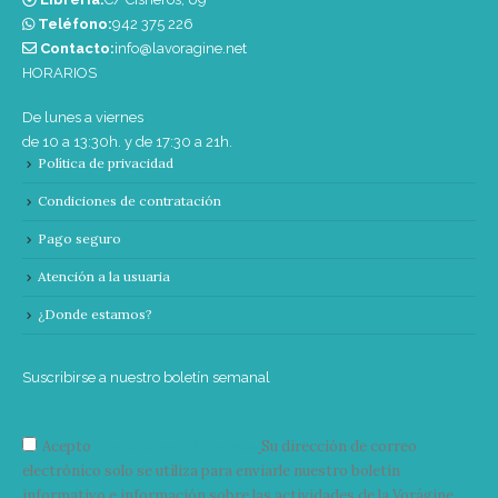
Teléfono:
‭942 375 226‬
Contacto:
info@lavoragine.net
HORARIOS
De lunes a viernes
de 10 a 13:30h. y de 17:30 a 21h.
Política de privacidad
Condiciones de contratación
Pago seguro
Atención a la usuaria
¿Donde estamos?
Suscribirse a nuestro boletín semanal
Acepto
condiciones y términos
Su dirección de correo
electrónico solo se utiliza para enviarle nuestro boletín
informativo e información sobre las actividades de la Vorágine.