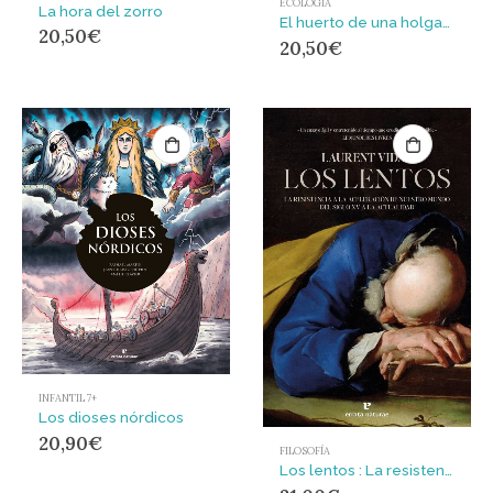
ECOLOGÍA
La hora del zorro
El huerto de una holgazana : Confesiones de una aprendiz
20,50
€
20,50
€
INFANTIL 7+
Los dioses nórdicos
20,90
€
FILOSOFÍA
Los lentos : La resistencia a la aceleración de nuestro mundo del siglo XV a la actualidad