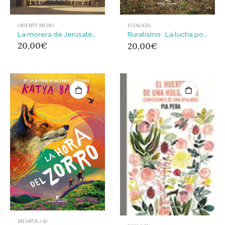
ORIENTE MEDIO
ECOLOGÍA
La morera de Jerusalén : Una historia de la guerra y la resistencia en Palestina y Oriente Próximo contada a través de los árboles.
Ruralismo : La lucha por una vida mejor
20,00
€
20,00
€
INFANTIL + 10