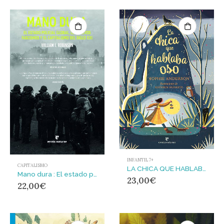
INFANTIL 7+
CAPITALISMO
LA CHICA QUE HABLABA OSO
Mano dura : El estado policial global, los nuevos fascismos y el capitalismo del siglo XXI
23,00
€
22,00
€