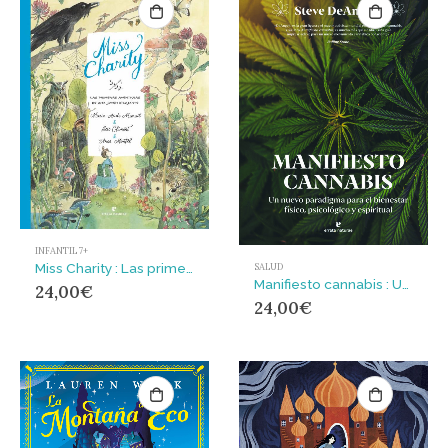
INFANTIL 7+
Miss Charity : Las primeras aventuras de una joven dibujante
SALUD
Manifiesto cannabis : Un nuevo paradigma para el bienestar físico, psicológico y espiritual
24,00
€
24,00
€