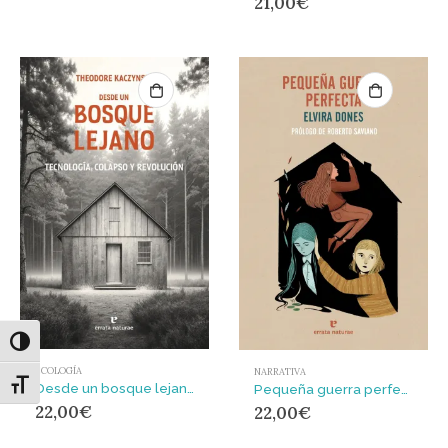
21,00
€
Alternar alto contraste
ECOLOGÍA
NARRATIVA
Alternar tamaño de letra
Desde un bosque lejano : Tecnología, colapso y revolución
Pequeña guerra perfecta
22,00
€
22,00
€