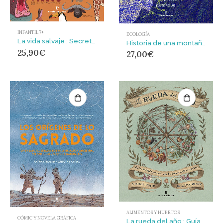
INFANTIL 7+
ECOLOGÍA
La vida salvaje : Secretos y curiosidades del mundo animal
Historia de una montaña
25,90
€
27,00
€
ALIMENTOS Y HUERTOS
CÓMIC Y NOVELA GRÁFICA
La rueda del año : Guía ilustrada para celebrar los ritmos de la naturaleza