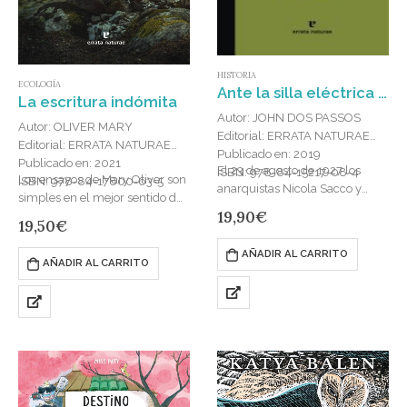
HISTORIA
ECOLOGÍA
Ante la silla eléctrica : La verdadera historia de Sacco y Vanzetti
La escritura indómita
Autor: JOHN DOS PASSOS
Autor: OLIVER MARY
Editorial: ERRATA NATURAE
Editorial: ERRATA NATURAE
Publicado en: 2019
Publicado en: 2021
El 23 de agosto de 1927 los
ISBN: 978-84-15217-08-4
Los ensayos de Mary Oliver son
ISBN: 978-84-17800-63-5
anarquistas Nicola Sacco y
simples en el mejor sentido de
Bartolomeo Vanzetti fueron
19,90
€
la palabra, esa «simplicidad,
19,50
€
ejecutados en la silla eléctrica
simplicidad» que reclamaba
tras uno de…
Thoreau y de la…
AÑADIR AL CARRITO
AÑADIR AL CARRITO