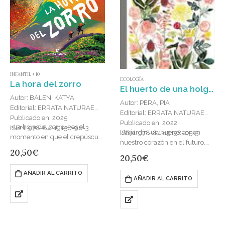
INFANTIL + 10
ECOLOGÍA
La hora del zorro
El huerto de una holgazana : Confesiones de una aprendiz
Autor: BALEN, KATYA
Autor: PERA, PIA
Editorial: ERRATA NATURAE
Editorial: ERRATA NATURAE
Publicado en: 2025
Publicado en: 2022
«La hora del zorro»: es el
ISBN: 978-84-19158-96-3
Un jardín, un huerto ponen
ISBN: 978-84-19158-05-5
momento en que el crepúsculo
nuestro corazón en el futuro.
se reúne con la aurora y el sol,
20,50
€
Confiados, esperamos que
20,50
€
la luna y las…
nuestros cuidados desplieguen
en el lienzo de la tierra el…
AÑADIR AL CARRITO
AÑADIR AL CARRITO