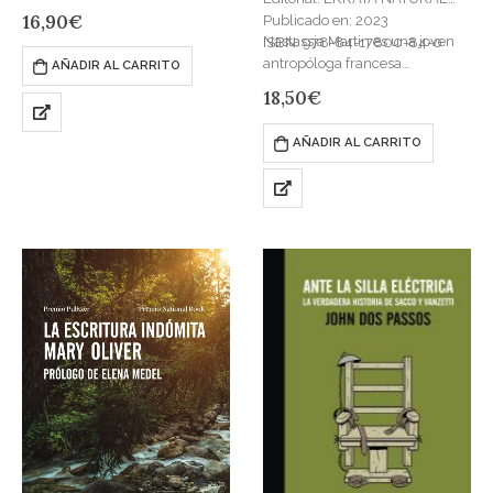
de Artemis, guardiana de la
16,90
€
Publicado en: 2023
Naturaleza, y su cuervo Kutkh,
Nastassja Martin es una joven
ISBN: 978-84-17800-84-0
guardián de…
antropóloga francesa
AÑADIR AL CARRITO
especializada en las
18,50
€
poblaciones nativas del Gran
Norte. Después de pasar años
AÑADIR AL CARRITO
inmersa en las comunidades…