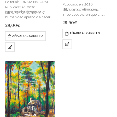
Editorial: ERRATA NATURAE
Publicado en: 2026
Publicado en: 2026
Hay un momento, casi
ISBN: 979-13-87597-31-3
Hace mucho tiempo, la
ISBN: 979-13-87597-33-7
imperceptible, en que una
humanidad aprendió a hacer
estación deja paso a otra: el
29,90
€
algo literalmente
29,00
€
ángulo de la luz se inclina de
inconmensurable: por primera
otro modo,…
vez fuimos capaces de crear
AÑADIR AL CARRITO
AÑADIR AL CARRITO
imágenes para lo invisible.
Entonces…