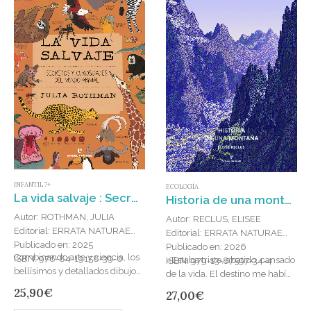
INFANTIL 7+
ECOLOGÍA
La vida salvaje : Secretos y curiosidades del mundo animal
Historia de una montaña
Autor: ROTHMAN, JULIA
Autor: RECLUS, ELISEE
Editorial: ERRATA NATURAE
Editorial: ERRATA NATURAE
Publicado en: 2025
Publicado en: 2026
Combinando arte y ciencia, los
ISBN: 978-84-19158-39-0
«Estaba triste, abatido, cansado
ISBN: 979-13-87597-34-4
bellísimos y detallados dibujos
de la vida. El destino me había
de Julia Rothman examinan los
arrebatado a seres queridos,
25,90
€
27,00
€
aspectos más fascinantes de la
había arruinado mis proyectos,