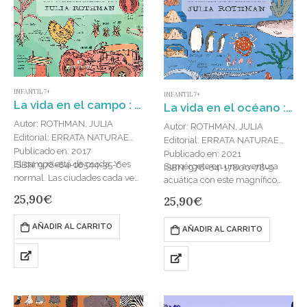
INFANTIL 7+
INFANTIL 7+
La vida en el campo : Saberes y curiosidades para disfrutar fuera de la ciudad
La vida en el océano : Secretos y curiosidades del mundo marino
Autor: ROTHMAN, JULIA
Autor: ROTHMAN, JULIA
Editorial: ERRATA NATURAE
Editorial: ERRATA NATURAE
Publicado en: 2017
Publicado en: 2021
El campo está de moda. Y es
ISBN: 978-84-16544-35-6
Sumérgete en una aventura
ISBN: 978-84-17800-78-9
normal. Las ciudades cada vez
acuática con este magnífico
nos exigen más y nos ofrecen
recorrido por los océanos del
25,90
€
25,90
€
menos, y sus ritmos y…
mundo. Explora los arrecifes de
coral, viaja a los mares…
AÑADIR AL CARRITO
AÑADIR AL CARRITO