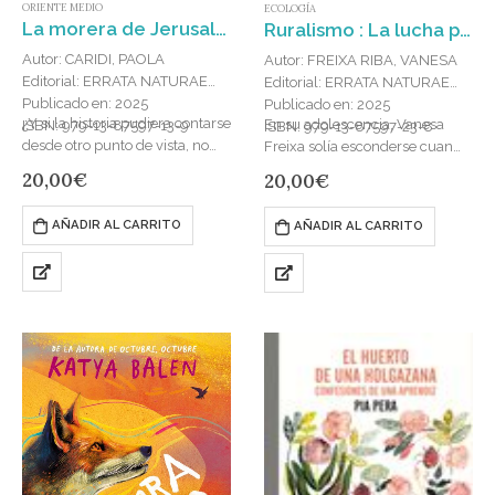
ORIENTE MEDIO
ECOLOGÍA
La morera de Jerusalén : Una historia de la guerra y la resistencia en Palestina y Oriente Próximo contada a través de los árboles.
Ruralismo : La lucha por una vida mejor
Autor: CARIDI, PAOLA
Autor: FREIXA RIBA, VANESA
Editorial: ERRATA NATURAE
Editorial: ERRATA NATURAE
Publicado en: 2025
Publicado en: 2025
¿Y si la historia pudiera contarse
En su adolescencia, Vanesa
ISBN: 979-13-87597-13-9
ISBN: 979-13-87597-23-8
desde otro punto de vista, no
Freixa solía esconderse cuando
necesariamente humano? Éste
su padre le pedía ayuda con el
20,00
€
20,00
€
es un libro singular y bello. Un
cuidado de las ovejas. La vida
volumen…
que…
AÑADIR AL CARRITO
AÑADIR AL CARRITO