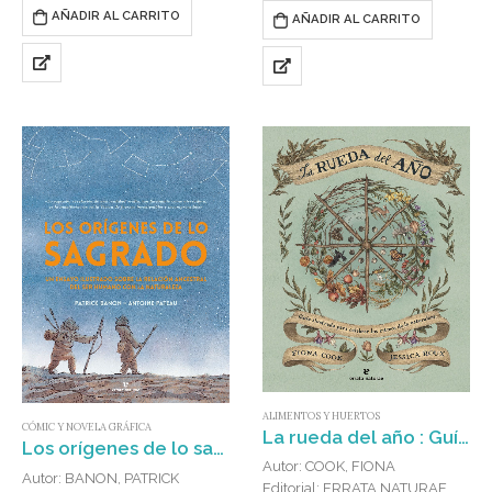
vida salvaje que nos…
había reducido a la…
AÑADIR AL CARRITO
AÑADIR AL CARRITO
ALIMENTOS Y HUERTOS
CÓMIC Y NOVELA GRÁFICA
La rueda del año : Guía ilustrada para celebrar los ritmos de la naturaleza
Los orígenes de lo sagrado : Un ensayo ilustrado sobre la relación ancestral del ser humano con la naturaleza
Autor: COOK, FIONA
Autor: BANON, PATRICK
Editorial: ERRATA NATURAE