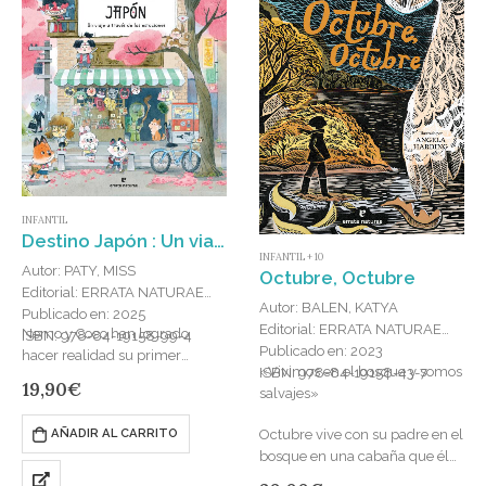
INFANTIL
Destino Japón : Un viaje a través de las estaciones
INFANTIL + 10
Autor: PATY, MISS
Octubre, Octubre
Editorial: ERRATA NATURAE
Autor: BALEN, KATYA
Publicado en: 2025
Editorial: ERRATA NATURAE
Nemo y Coco han logrado
ISBN: 978-84-19158-99-4
Publicado en: 2023
hacer realidad su primer
«Vivimos en el bosque y somos
ISBN: 978-84-19158-43-7
invento mega genial: un
19,90
€
salvajes»
mando a distancia que abre un
portal al destino que…
Octubre vive con su padre en el
AÑADIR AL CARRITO
bosque en una cabaña que él
mismo ha construido. Octubre…