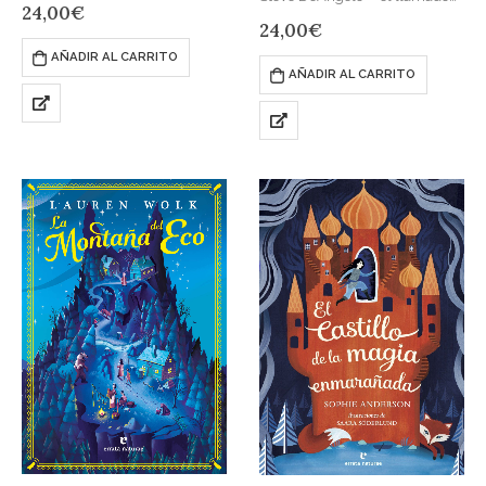
respetable casa de Londres. Allí
24,00
€
«padre del cannabis legal»,
a los niños se…
24,00
€
pionero global de esta industria
AÑADIR AL CARRITO
y fundador de Harborside, el
AÑADIR AL CARRITO
mayor dispensario…