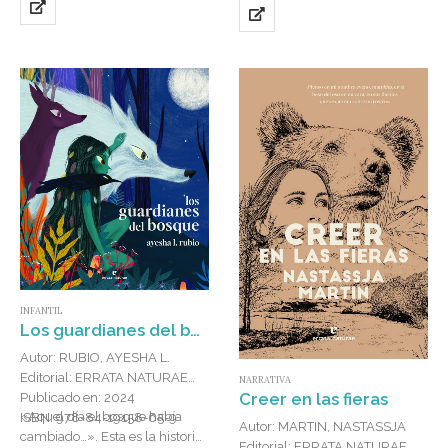
INFANTIL
Los guardianes del bosque
Autor: RUBIO, AYESHA L.
Editorial: ERRATA NATURAE
NARRATIVA
Creer en las fieras
Publicado en: 2024
«Aquel día el bosque había
ISBN: 978-84-19158-65-9
Autor: MARTIN, NASTASSJA
cambiado…». Esta es la historia
Editorial: ERRATA NATURAE