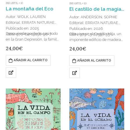
INFANTIL + 10
INFANTIL + 10
La montaña del Eco
El castillo de la magia enmarañada
Autor: WOLK, LAUREN
Autor: ANDERSON, SOPHIE
Editorial: ERRATA NATURAE
Editorial: ERRATA NATURAE
Publicado en: 2025
Publicado en: 2026
Después de perderlo casi todo
Olia vive en el Castillo Mila, un
ISBN: 978-84-19158-98-7
ISBN: 979-13-87597-35-1
en la Gran Depresión, la familia
imponente edificio de madera
de Ellie se ve obligada a
repleto de cúpulas, pasadizos
24,00
€
24,00
€
abandonar su casa en la
secretos y leyendas antiguas.
ciudad…
Sus padres insisten en…
AÑADIR AL CARRITO
AÑADIR AL CARRITO