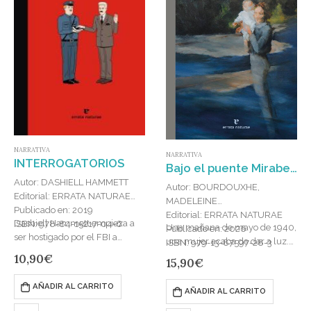
NARRATIVA
NARRATIVA
INTERROGATORIOS
Bajo el puente Mirabeau
Autor: DASHIELL HAMMETT
Autor: BOURDOUXHE,
Editorial: ERRATA NATURAE
MADELEINE
Publicado en: 2019
Editorial: ERRATA NATURAE
Dashiell Hammett empieza a
ISBN: 978-84-15217-04-6
Una mañana de mayo de 1940,
Publicado en: 2026
ser hostigado por el FBI a
una mujer acaba de dar a luz.
ISBN: 979-13-87597-28-3
mediados de los años treinta e
Es madre primeriza y la
10,90
€
15,90
€
ingresa finalmente en prisión el
felicidad de ese prodigio la…
9 de…
AÑADIR AL CARRITO
AÑADIR AL CARRITO