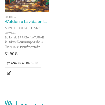
ECOLOGÍA
Walden o la vida en los bosques
Autor: THOREAU, HENRY
DAVID
Editorial: ERRATA NATURAE
En 1845 Thoreau abandona
Publicado en: 2025
Concord y se instala en la
ISBN: 979-13-87597-08-5
cabaña que ha construido junto
31,90
€
a la laguna de Walden. Pero
no…
AÑADIR AL CARRITO