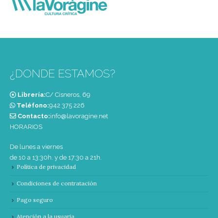
¿DONDE ESTAMOS?
Librería:
C/ Cisneros, 69
Teléfono:
‭942 375 226‬
Contacto:
info@lavoragine.net
HORARIOS
De lunes a viernes
de 10 a 13:30h. y de 17:30 a 21h.
Política de privacidad
Condiciones de contratación
Pago seguro
Atención a la usuaria