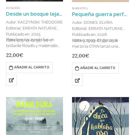
ECOLOGÍA
NARRATIVA
Desde un bosque lejano : Tecnología, colapso y revolución
Pequeña guerra perfecta
Autor: KACZYNSKI, THEODORE
Autor: DONES, ELVIRA
Editorial: ERRATA NATURAE
Editorial: ERRATA NATURAE
Publicado en: 2025
Publicado en: 2026
Theodore Kaczynski fue un
Kosovo, 1999. El día 24 de
ISBN: 979-13-87597-20-7
ISBN: 979-13-87597-25-2
brillante filósofo y matemático
marzo la OTAN lanzó una
que, tras licenciarse con
intervención militar para
22,00
€
22,00
€
honores en Harvard, obtuvo su
detener la brutal limpieza
plaza como profesor de la
étnica de Miloševic. Una
AÑADIR AL CARRITO
AÑADIR AL CARRITO
Universidad…
ofensiva…