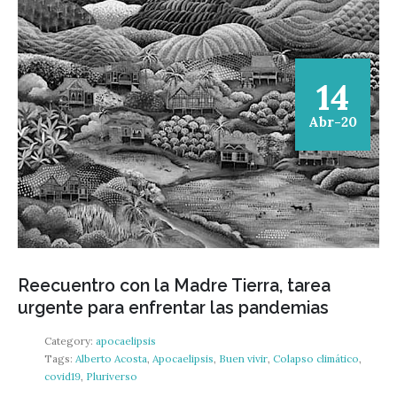
14
Abr-20
Reecuentro con la Madre Tierra, tarea
urgente para enfrentar las pandemias
Category:
apocaelipsis
Tags:
Alberto Acosta
,
Apocaelipsis
,
Buen vivir
,
Colapso climático
,
covid19
,
Pluriverso