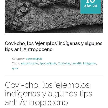
Abr-20
Covi-cho, los ‘ejemplos’ indígenas y algunos
tips anti Antropoceno
Category:
apocaelipsis
Tags:
antropoceno
,
Apocaelipsis
,
Covi-cho
,
covid19
,
Indígenas
,
qom
Covi-cho, los ‘ejemplos’
indígenas y algunos tips
anti Antropoceno