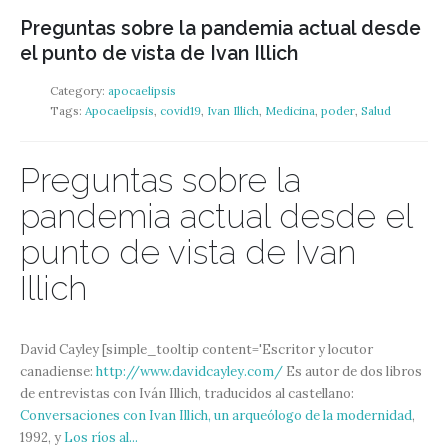
Preguntas sobre la pandemia actual desde
el punto de vista de Ivan Illich
Category:
apocaelipsis
Tags:
Apocaelipsis
,
covid19
,
Ivan Illich
,
Medicina
,
poder
,
Salud
Preguntas sobre la
pandemia actual desde el
punto de vista de Ivan
Illich
David Cayley [simple_tooltip content='Escritor y locutor
canadiense:
http://www.davidcayley.com/
Es autor de dos libros
de entrevistas con Iván Illich, traducidos al castellano:
Conversaciones con Ivan Illich, un arqueólogo de la modernidad
,
1992, y
Los ríos al...