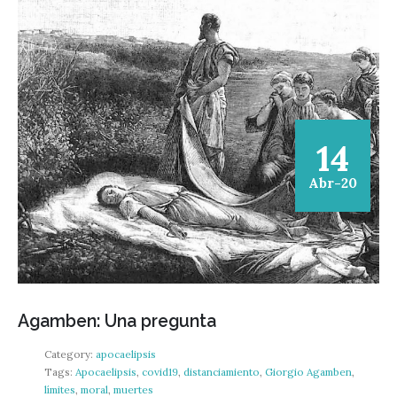
14
Abr-20
Agamben: Una pregunta
Category:
apocaelipsis
Tags:
Apocaelipsis
,
covid19
,
distanciamiento
,
Giorgio Agamben
,
límites
,
moral
,
muertes