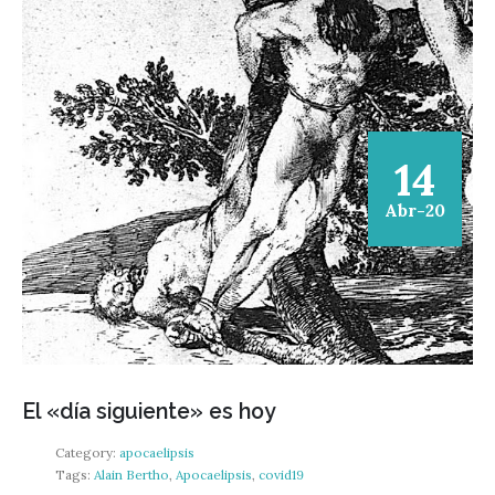
14
Abr-20
El «día siguiente» es hoy
Category:
apocaelipsis
Tags:
Alain Bertho
,
Apocaelipsis
,
covid19