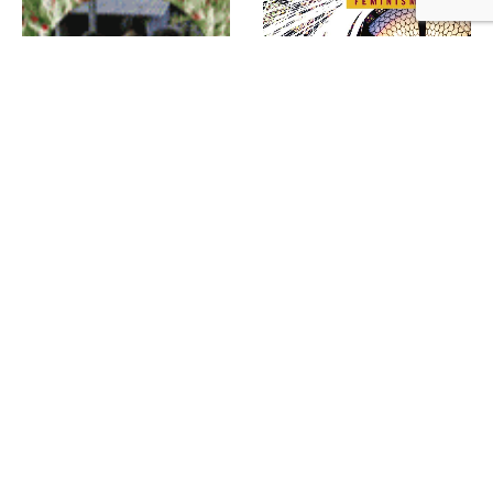
FILOSOFÍA
FEMINISMOS DEL SUR
Pura lujuria : Filosofía feminista elemental
Movimientos de mujeres en América Latina : Estudio teórico comparado
39,50
€
31,95
€