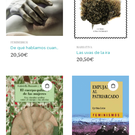
FEMINISMOS
De qué hablamos cuando hablamos de violación
NARRATIVA
Las uvas de la ira
20,50
€
20,50
€