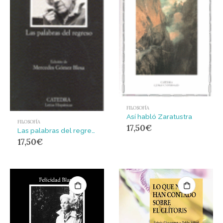
FILOSOFÍA
Así habló Zaratustra
FILOSOFÍA
17,50
€
Las palabras del regreso : CATEDRA LH-642/ ANAYA
17,50
€