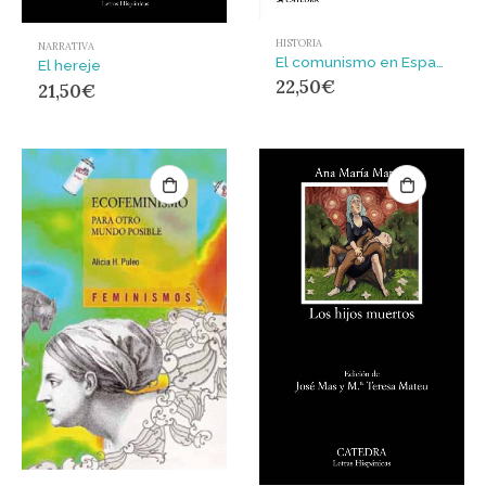
HISTORIA
NARRATIVA
El comunismo en España : Mito, pueblo y revolución
El hereje
22,50
€
21,50
€