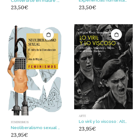
Experiencias humanitarias en la Guerra de España : C
Convertirse en madre : Etnografía del tiempo de gestación
23,50
€
23,50
€
ARTE
Lo viril y lo viscoso : Alteridades, fantasmas y héroes en el primer franquismo
FEMINISMOS
Neoliberalismo sexual : El mito de la libre elección
23,95
€
23,95
€