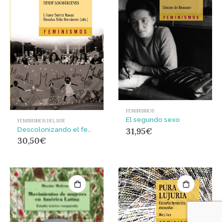
FEMINISMOS
El segundo sexo
FEMINISMOS DEL SUR
Descolonizando el feminismo : Teorías y prácticas desde los márgenes
31,95
€
30,50
€