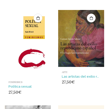
ARTE
Las artistas del exilio republicano español : El refugio latinoamericano
27,50
€
FEMINISMOS
Política sexual
27,50
€