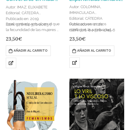
Autor: COLOMINA,
Autor: IMAZ, ELIXABETE
IMMACULADA
Editorial: CÁTEDRA
Editorial: CÁTEDRA
Publicado en: 2019
Como ocurre en otros
En el contexto actual, en el que
Publicado en: 2024
ISBN: 978-84-376-2685-7
conflictos, la solidaridad
la fecundidad de las mujeres y
ISBN: 978-84-376-4745-6
internacional fue crucial para
el futuro de la familia se están
23,50
€
23,50
€
salvar y proteger muchas vidas.
planteando como problemas
El colosal movimiento de
políticos…
AÑADIR AL CARRITO
AÑADIR AL CARRITO
población refugiada interior
atrajo…