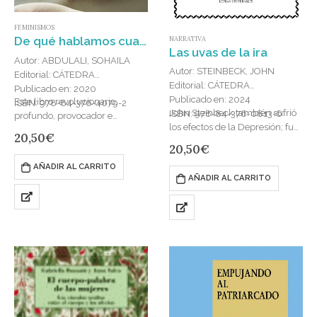
FEMINISMOS
De qué hablamos cuando hablamos de violación
NARRATIVA
Las uvas de la ira
Autor: ABDULALI, SOHAILA
Autor: STEINBECK, JOHN
Editorial: CÁTEDRA
Editorial: CÁTEDRA
Publicado en: 2020
Publicado en: 2024
Este libro revolucionario,
ISBN: 978-84-376-4079-2
John Steinbeck también sufrió
ISBN: 978-84-376-0813-6
profundo, provocador e
los efectos de la Depresión; fue
inteligente, analiza el abuso
20,50
€
testigo del éxodo rural masivo
sexual y el discurso global
20,50
€
que emigra del norte hacia el
sobre la violación desde el
AÑADIR AL CARRITO
sur y tomó…
punto de vista de…
AÑADIR AL CARRITO