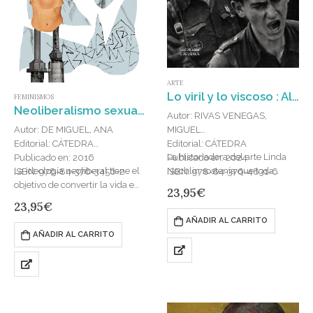
ARTE
Lo viril y lo viscoso : Alteridades, fantasmas y héroes en el primer franquismo
FEMINISMOS
Neoliberalismo sexual : El mito de la libre elección
Autor: RIVAS VENEGAS,
MIGUEL
Autor: DE MIGUEL, ANA
Editorial: CÁTEDRA
Editorial: CÁTEDRA
La historiadora del arte Linda
Publicado en: 2024
Publicado en: 2016
Nochlin sostenía que toda
La ideología neoliberal tiene el
ISBN: 978-84-376-4831-6
ISBN: 978-84-376-3456-2
política del cuerpo es una
objetivo de convertir la vida en
23,95
€
política de género, específica de
mercancía, incluso a los seres
23,95
€
un determinado periodo y…
humanos. En ese sentido, la
AÑADIR AL CARRITO
conversión de…
AÑADIR AL CARRITO