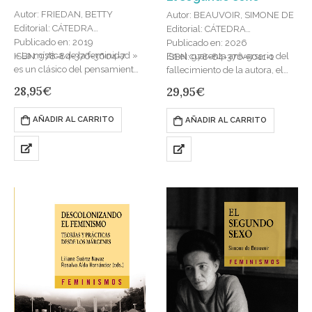
Autor: FRIEDAN, BETTY
Autor: BEAUVOIR, SIMONE DE
Editorial: CÁTEDRA
Editorial: CÁTEDRA
Publicado en: 2019
Publicado en: 2026
» La mística de la feminidad »
En el cuarenta aniversario del
ISBN: 978-84-376-3604-7
ISBN: 978-84-376-5011-1
es un clásico del pensamiento
fallecimiento de la autora, el
feminista que se publicó
relanzamiento de uno de los
28,95
€
29,95
€
originalmente en Estados
textos más poderosos e
Unidos en 1963. Se…
influyentes del siglo XX.El…
AÑADIR AL CARRITO
AÑADIR AL CARRITO