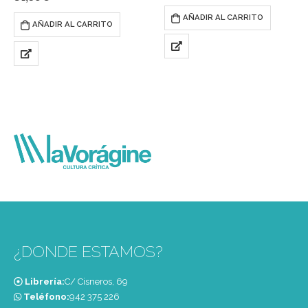
fundamental en la historia del
pri­meras doctoras en teología
mundo moderno.
AÑADIR AL CARRITO
católica…
AÑADIR AL CARRITO
«Movimientos de mujeres…
¿DONDE ESTAMOS?
Librería:
C/ Cisneros, 69
Teléfono:
‭942 375 226‬