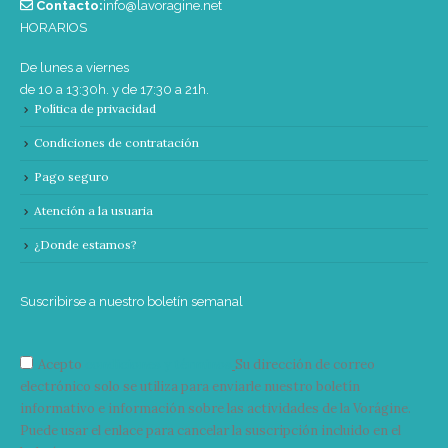
Contacto:
info@lavoragine.net
HORARIOS
De lunes a viernes
de 10 a 13:30h. y de 17:30 a 21h.
Política de privacidad
Condiciones de contratación
Pago seguro
Atención a la usuaria
¿Donde estamos?
Suscribirse a nuestro boletín semanal
Acepto
condiciones y términos
Su dirección de correo
electrónico solo se utiliza para enviarle nuestro boletín
informativo e información sobre las actividades de la Vorágine.
Puede usar el enlace para cancelar la suscripción incluido en el