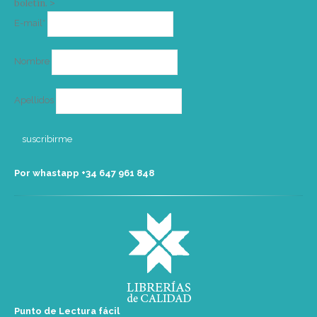
boletín. >
Correo
E-mail*
electrónico
Nombre
Apellidos
Por whastapp +34 ‭647 961 848‬
Punto de Lectura fácil