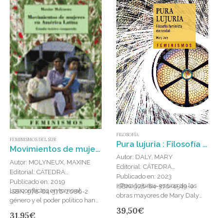
FILOSOFÍA
FEMINISMOS DEL SUR
Pura lujuria : Filosofía feminista elemental
Movimientos de mujeres en América Latina : Estudio teórico comparado
Autor: DALY, MARY
Autor: MOLYNEUX, MAXINE
Editorial: CÁTEDRA
Editorial: CÁTEDRA
Publicado en: 2023
Publicado en: 2019
«Pura lujuria» es una de las
ISBN: 978-84-376-4549-0
Los conflictos en torno al
ISBN: 978-84-376-2086-2
obras ma­yo­res de Mary Daly
género y el poder político han
(1928-2010), pen­sa­do­ra
39,50
€
sido un componente
31,95
€
feminista radical y una de las