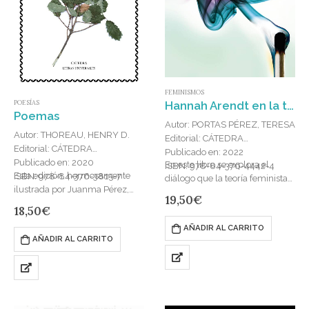
FEMINISMOS
Hannah Arendt en la teoría feminista contemporánea
POESÍAS
Poemas
Autor: PORTAS PÉREZ, TERESA
Autor: THOREAU, HENRY D.
Editorial: CÁTEDRA
Editorial: CÁTEDRA
Publicado en: 2022
Publicado en: 2020
En este libro se explora el
ISBN: 978-84-376-4442-4
Esta edición, hermosamente
ISBN: 978-84-376-3815-7
diálogo que la teoría feminista
ilustrada por Juanma Pérez,
ha entablado con Hannah
19,50
€
recoge por vez primera en
Arendt, una pensadora que se
18,50
€
castellano todos los poemas de
había manifestado
AÑADIR AL CARRITO
Thoreau, gran conocedor de la
explícitamente…
AÑADIR AL CARRITO
tradición…