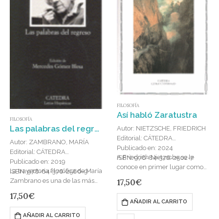
FILOSOFÍA
Así habló Zaratustra
FILOSOFÍA
Las palabras del regreso : CATEDRA LH-642/ ANAYA
Autor: NIETZSCHE, FRIEDRICH
Editorial: CÁTEDRA
Autor: ZAMBRANO, MARÍA
Publicado en: 2024
Editorial: CÁTEDRA
A Friedrich Nietzsche se le
ISBN: 978-84-376-2502-7
Publicado en: 2019
conoce en primer lugar como
La trayectoria filosófica de María
ISBN: 978-84-376-2566-9
filósofo. Pero el filósofo fue
17,50
€
Zambrano es una de las más
también un gran escritor y un
originales y sólidas del
17,50
€
poeta. Inicialmente, fue…
pensamiento español. La autora
AÑADIR AL CARRITO
representa, tanto en el marco…
AÑADIR AL CARRITO