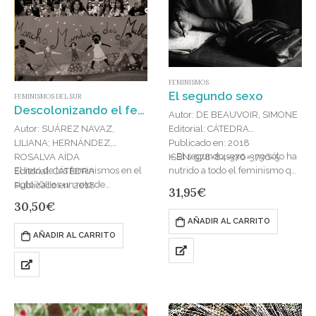
FEMINISMOS
El segundo sexo
FEMINISMOS DEL SUR
Descolonizando el feminismo : Teorías y prácticas desde los márgenes
Autor: DE BEAUVOIR, SIMONE
Autor: SUÁREZ NAVAZ,
Editorial: CÁTEDRA
LILIANA; HERNÁNDEZ,
Publicado en: 2018
» El segundo sexo » no sólo ha
ROSALVA AÍDA
ISBN: 978-84-376-3736-5
El reto de los feminismos en el
nutrido a todo el feminismo que
Editorial: CÁTEDRA
siglo XXI es un reto de
se ha hecho en la segunda
Publicado en: 2018
31,95
€
dimensión global que requiere
mitad del siglo…
ISBN: 978-84-376-2469-3
30,50
€
el reconocimiento de…
AÑADIR AL CARRITO
AÑADIR AL CARRITO