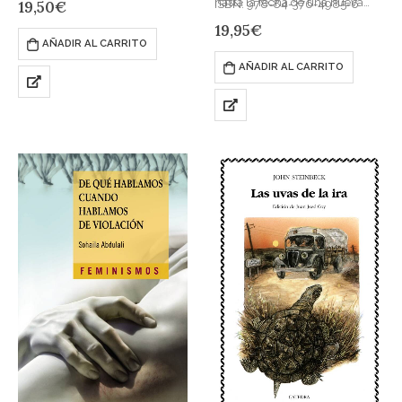
hasta la fecha de una nueva
ISBN: 978-84-376-4985-6
19,50
€
Harvard. Seguidor y amigo de
generación de escritores que
19,95
€
Emerson se definió a sí mismo
está cambiando la poesía
AÑADIR AL CARRITO
como…
actualSolo…
AÑADIR AL CARRITO