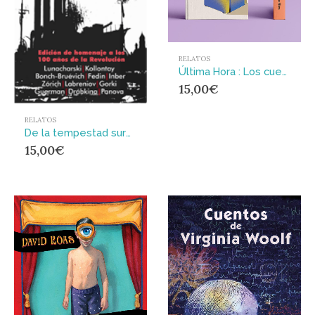
RELATOS
Última Hora : Los cuentos de Carne Cruda
15,00
€
RELATOS
De la tempestad surgieron….
15,00
€