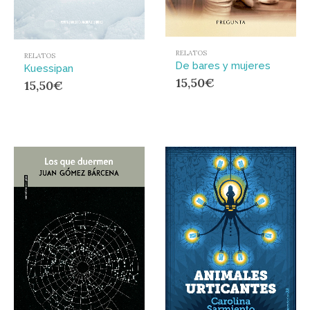
RELATOS
RELATOS
De bares y mujeres
Kuessipan
15,50
€
15,50
€