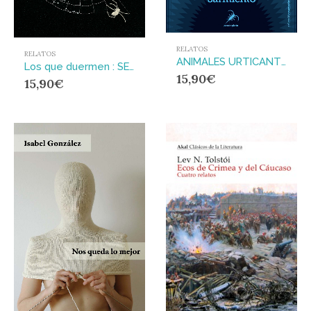
RELATOS
RELATOS
ANIMALES URTICANTES (2ª ED)
Los que duermen : SEXTO PISO. UDL
15,90
€
15,90
€