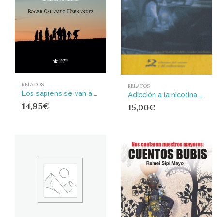
RELATOS
RELATOS
Los sapiens se van a casa
Adicción a la nicotina y otras obsesiones : 18 relatos griegos
14,95
€
15,00
€