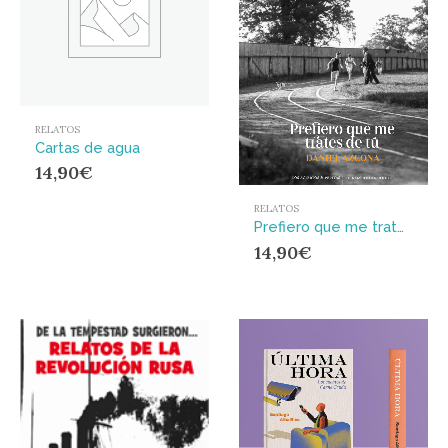
RELATOS
Cartas de agua
14,90
€
RELATOS
Prefiero que me trates de tú : y otros cuentos
14,90
€