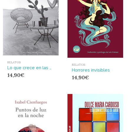
RELATOS
RELATOS
Lo que crece en las grietas
Horrores invisibles
14,90
€
14,90
€