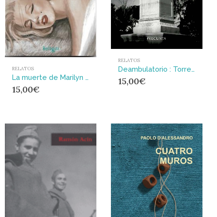
RELATOS
Deambulatorio : Torrero, estación mental [seguido de algunos Apéndices sobre las Artes del Caminar]
RELATOS
La muerte de Marilyn y otros relatos
15,00
€
15,00
€