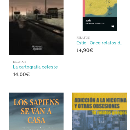
RELATOS
Estío : Once relatos de ficción climática
14,90
€
RELATOS
La cartografía celeste
14,00
€