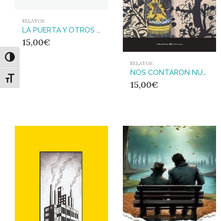
RELATOS
LA PUERTA Y OTROS CUENTOS MALVADOS
15,00
€
Alternar alto contraste
RELATOS
NOS CONTARON NUESTROS MAYORES
Alternar tamaño de letra
15,00
€