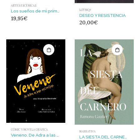
ARTES ESCÉNICAS
LGTBIQ+
Los sueños de mi prima Aurelia : G
DESEO Y RESISTENCIA
19,95
€
20,00
€
CÓMIC Y NOVELA GRÁFICA
NARRATIVA
Veneno. De Adra a las estrellas (2ªED) : Una biografía ilustrada
LA SIESTA DEL CARNERO