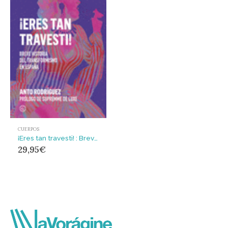
CUERPOS
¡Eres tan travesti! : Breve historia del travestismo en España
29,95
€