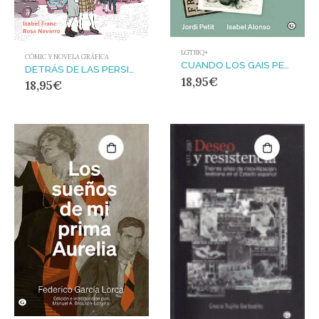
LGTBIQ+
CÓMIC Y NOVELA GRÁFICA
CUANDO LOS GAIS PERDIMOS EL MIEDO : JORDI PETIT: INFANCIA, JUVENTUD Y ACTIVISMO EN EL TARDOFRANQ
DETRÁS DE LAS PERSIANAS
18,95
€
18,95
€