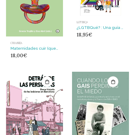
LGTBIQ+
¿LGTBQué? : Una guía para entender(nos)
18,95
€
CRIANZA
Maternidades cuir (queer)
18,00
€