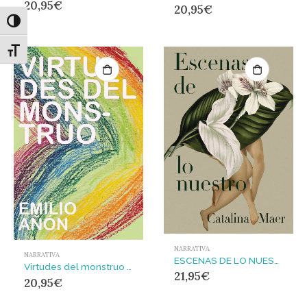
20,95
€
20,95
€
Alternar alto contraste
Alternar tamaño de letra
NARRATIVA
NARRATIVA
ESCENAS DE LO NUESTRO
Virtudes del monstruo : Memoria de una infancia transgénero
21,95
€
20,95
€