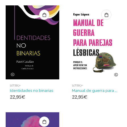
LGTBIQ+
LGTBIQ+
Identidades no binarias
Manual de guerra para parejas lésbicas
22,95
€
22,95
€