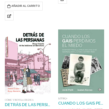
siglas LGTBI, LGTBIQ, LGTBIQ+,
ISBN: 978-84-17319-92-2
LGTBIAQ+… están muy
AÑADIR AL CARRITO
Este libro que tienes en las
presentes en la sociedad…
manos es una compilación de
voces de madres, trans* y cis,
no heterosexuales y/o no…
LGTBIQ+
CÓMIC Y NOVELA GRÁFICA
CUANDO LOS GAIS PERDIMOS EL MIEDO : JORDI PETIT: INFANCIA, JUVENTUD Y ACTIVISMO EN EL TARDOFRANQ
DETRÁS DE LAS PERSIANAS