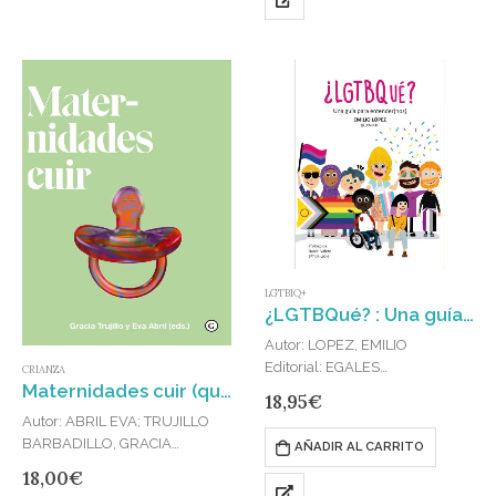
LGTBIQ+
¿LGTBQué? : Una guía para entender(nos)
Autor: LOPEZ, EMILIO
Editorial: EGALES
CRIANZA
Maternidades cuir (queer)
Publicado en: 2024
18,95
€
ISBN: 978-84-19728-43-2
Autor: ABRIL EVA; TRUJILLO
La identidad de género y la
BARBADILLO, GRACIA
AÑADIR AL CARRITO
orientación sexoafectiva suelen
Editorial: EGALES
18,00
€
generar muchas dudas. Las
Publicado en: 2020