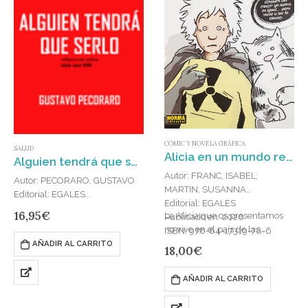
CÓMIC Y NOVELA GRÁFICA
SALUD
Alicia en un mundo real
Alguien tendrá que serlo. : Reflexiones sobre vivir con VIH
Autor: FRANC, ISABEL;
Autor: PECORARO, GUSTAVO
MARTIN, SUSANNA
Editorial: EGALES
Editorial: EGALES
Publicado en: 2024
16,95
€
La Alicia que os presentamos
Publicado en: 2020
ISBN: 978-84-19728-51-7
no vive en el país de las
ISBN: 978-84-17319-78-6
Para las personas que vivimos
maravillas. Ha pasado por una
AÑADIR AL CARRITO
18,00
€
con VIH, el 1.º de diciembre son
experiencia que,
los 365 días del año.Quienes
lamentablemente, es real…
decidimos ser visibles no
AÑADIR AL CARRITO
somos mejores o…