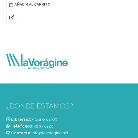
Este es un viaje de más de un
AÑADIR AL CARRITO
siglo que sigue el camino
marcado por las transformistas,
travestis y drags que trabajaron
en España…
¿DONDE ESTAMOS?
Librería:
C/ Cisneros, 69
Teléfono:
‭942 375 226‬
Contacto:
info@lavoragine.net