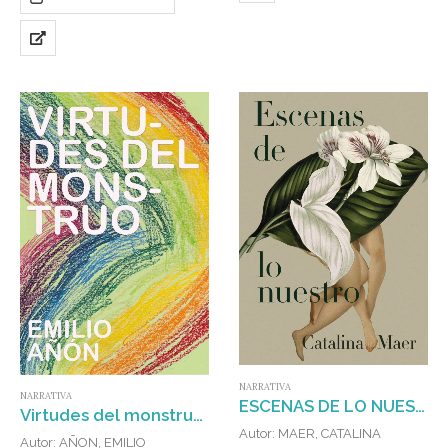
a…
que intercambian narran su
devenir amoroso,…
NARRATIVA
NARRATIVA
ESCENAS DE LO NUESTRO
Virtudes del monstruo : Memoria de una infancia transgénero
Autor: MAER, CATALINA
Autor: AÑON, EMILIO