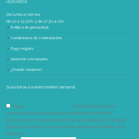
HORARIOS
De lunes a viernes
de 10 a 13:30h. y de 17:30 a 21h.
Política de privacidad
Condiciones de contratación
Pago seguro
Atención a la usuaria
¿Donde estamos?
Suscribirse a nuestro boletín semanal
Acepto
condiciones y términos
Su dirección de correo
electrónico solo se utiliza para enviarle nuestro boletín
informativo e información sobre las actividades de la Vorágine.
Puede usar el enlace para cancelar la suscripción incluido en el
boletín. >